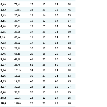
65
72
17
15
17
18
,79
,43
113
198
34
23
33
45
,7
,1
25
25
19
14
16
23
,23
,66
33
38
15
12
14
17
,11
,44
34
50
12
7
14
14
,38
,60
25
27
37
23
37
50
,81
,66
1
68
11
11
11
11
,39
,44
27
28
17
17
17
18
,63
,32
29
29
10
10
10
10
,52
,60
55
63
20
18
20
23
,46
,11
32
42
41
21
26
54
,36
,55
11
23
51
28
50
74
,07
,46
79
131
24
17
21
28
,34
,9
18
18
30
27
31
33
,76
,91
14
14
40
36
40
43
,35
,59
28
32
24
18
19
27
,37
,30
28
39
20
15
20
25
,48
,81
128
191
13
11
14
15
,3
,5
118
120
23
20
23
26
,4
,0