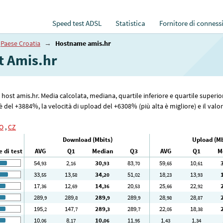
Speed test ADSL
Statistica
Fornitore di conness
Paese Croatia
→
Hostname amis.hr
et Amis.hr
me host amis.hr. Media calcolata, mediana, quartile inferiore e quartile superi
del +3884%, la velocità di upload del +6308% (più alta è migliore) e il valore
O
,
CZ
Download (Mbits)
Upload (Mb
 di test
AVG
Q1
Median
Q3
AVG
Q1
M
54
2
30
83
59
10
,93
,16
,93
,70
,65
,61
33
13
34
51
18
13
,55
,58
,20
,02
,23
,93
17
12
14
20
25
22
,36
,69
,36
,53
,66
,92
289
289
289
289
28
28
,9
,8
,9
,9
,98
,87
195
147
289
289
22
18
,2
,7
,3
,7
,05
,38
10
8
10
11
1
1
,06
,17
,06
,95
,43
,34