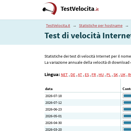
TestVelocita
.it
TestVelocita.it
→
Statistiche per hostname
→
Test di velocità Intern
Statistiche dei test di velocità Internet per il no
La variazione annuale della velocità di download è 
Lingua:
NET
,
DE
,
AT
,
ES
,
FR
,
HU
,
PL
,
SK
,
UK
,
R
data
Conte
2026-07-18
2026-07-12
2026-06-23
2026-05-01
2026-04-30
2026-03-20