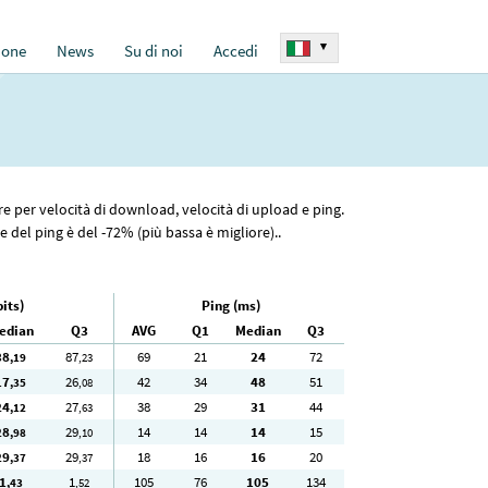
▾
ione
News
Su di noi
Accedi
ore per velocità di download, velocità di upload e ping.
 del ping è del -72% (più bassa è migliore)..
its)
Ping (ms)
edian
Q3
AVG
Q1
Median
Q3
38
87
69
21
24
72
,19
,23
17
26
42
34
48
51
,35
,08
24
27
38
29
31
44
,12
,63
28
29
14
14
14
15
,98
,10
29
29
18
16
16
20
,37
,37
1
1
105
76
105
134
,43
,52