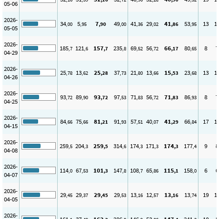
05-06
2026-
34
5
7
49
41
29
41
53
13
1
,00
,95
,90
,00
,36
,02
,86
,95
05-05
2026-
185
121
157
235
69
56
66
80
8
7
,7
,6
,7
,8
,52
,72
,17
,65
04-29
2026-
25
13
25
37
21
13
15
23
13
1
,78
,62
,28
,73
,80
,66
,53
,68
04-26
2026-
93
89
93
97
71
56
71
86
8
7
,72
,90
,72
,53
,83
,72
,83
,93
04-25
2026-
84
75
81
91
57
40
41
66
17
1
,66
,66
,21
,93
,51
,07
,29
,84
04-15
2026-
259
204
259
314
174
171
174
177
9
8
,5
,3
,5
,6
,3
,3
,3
,4
04-08
2026-
114
67
101
147
108
65
115
158
6
6
,0
,53
,3
,8
,7
,86
,1
,0
04-07
2026-
29
29
29
29
13
12
13
13
19
1
,45
,37
,45
,53
,16
,57
,16
,74
04-05
2026-