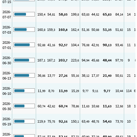
07-15
2026-
150
54
58
199
63
44
65
84
14
1
,4
,81
,05
,8
,83
,52
,83
,14
07-07
2026-
160
159
160
162
51
50
51
51
15
1
,8
,3
,8
,4
,35
,88
,35
,82
07-03
2026-
92
41
92
104
76
42
90
93
11
1
,88
,16
,57
,4
,08
,91
,13
,45
07-01
2026-
187
167
203
223
94
45
48
97
9
8
,1
,2
,7
,6
,94
,68
,44
,70
06-30
2026-
36
13
27
55
38
17
21
50
21
1
,86
,77
,26
,16
,12
,37
,40
,51
06-13
2026-
11
8
11
15
9
9
9
10
114
6
,99
,70
,99
,29
,77
,11
,77
,44
06-10
2026-
60
42
60
78
11
10
11
12
18
1
,74
,62
,74
,86
,63
,68
,63
,58
05-30
2026-
119
75
92
150
63
48
54
73
10
7
,9
,75
,16
,1
,49
,75
,43
,70
05-19
2026-
52
51
52
52
40
32
40
49
19
1
,16
,59
,16
,72
,90
,28
,90
,52