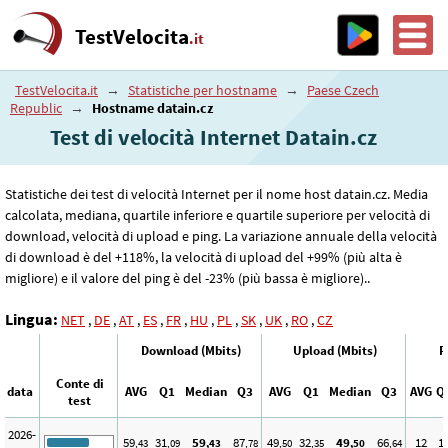
TestVelocita
.it
TestVelocita.it
→
Statistiche per hostname
→
Paese Czech
Republic
→
Hostname datain.cz
Test di velocità Internet Datain.cz
Statistiche dei test di velocità Internet per il nome host datain.cz. Media
calcolata, mediana, quartile inferiore e quartile superiore per velocità di
download, velocità di upload e ping. La variazione annuale della velocità
di download è del +118%, la velocità di upload del +99% (più alta è
migliore) e il valore del ping è del -23% (più bassa è migliore)..
Lingua:
NET
,
DE
,
AT
,
ES
,
FR
,
HU
,
PL
,
SK
,
UK
,
RO
,
CZ
Download (Mbits)
Upload (Mbits)
P
Conte di
data
AVG
Q1
Median
Q3
AVG
Q1
Median
Q3
AVG
Q
test
2026-
59
31
59
87
49
32
49
66
12
1
,43
,09
,43
,78
,50
,35
,50
,64