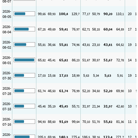
08-07
2026-
99
69
100
129
77
50
90
110
20
1
,65
,93
,4
,7
,17
,79
,20
,1
08-05
2026-
67
49
59
76
62
58
60
64
17
1
,25
,69
,41
,97
,71
,15
,04
,59
08-04
2026-
55
36
55
74
43
23
43
64
19
1
,81
,66
,81
,96
,81
,10
,81
,52
08-02
2026-
65
45
65
86
51
30
51
72
14
1
,82
,41
,82
,23
,67
,57
,67
,78
08-01
2026-
17
15
17
18
5
5
5
5
19
1
,03
,08
,03
,99
,63
,34
,63
,91
07-30
2026-
61
46
61
76
52
34
52
69
10
9
,74
,50
,74
,99
,20
,50
,20
,90
07-28
2026-
45
35
45
55
31
21
31
42
10
9
,45
,19
,45
,71
,97
,34
,97
,60
07-18
2026-
94
88
91
99
70
51
55
81
11
1
,93
,60
,69
,64
,10
,70
,82
,36
07-16
2026-
205
69
140
275
186
38
123
271
12
1
,0
,95
,3
,4
,5
,16
,4
,7