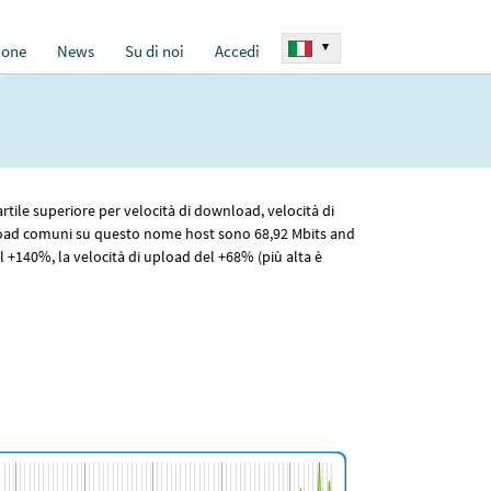
▾
ione
News
Su di noi
Accedi
rtile superiore per velocità di download, velocità di
pload comuni su questo nome host sono 68
,92
Mbits and
 +140%, la velocità di upload del +68% (più alta è