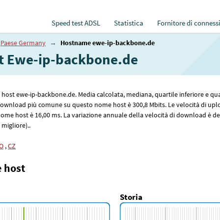
Speed test ADSL
Statistica
Fornitore di conness
Paese Germany
→
Hostname ewe-ip-backbone.de
net Ewe-ip-backbone.de
me host ewe-ip-backbone.de. Media calcolata, mediana, quartile inferiore e qua
i download più comune su questo nome host è 300
,8
Mbits. Le velocità di u
nome host è 16
,00
ms. La variazione annuale della velocità di download è del
 migliore)..
O
,
CZ
e host
Storia