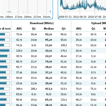
Download (Mbits)
Upload (Mb
 di test
AVG
Q1
Median
Q3
AVG
Q1
M
70
36
92
99
41
34
,94
,84
,10
,52
,70
,75
42
14
45
50
29
10
,76
,88
,24
,63
,25
,02
74
8
11
108
73
16
,25
,29
,60
,9
,24
,02
128
19
32
176
28
6
,9
,96
,52
,3
,33
,14
30
16
22
46
17
3
,76
,30
,07
,64
,41
,13
68
21
70
91
31
8
,79
,07
,59
,82
,64
,35
95
13
28
44
40
11
,77
,32
,87
,60
,03
,04
37
19
37
40
19
8
,68
,83
,15
,52
,05
,73
56
15
36
67
30
12
,89
,91
,29
,86
,38
,34
23
12
20
32
24
9
,98
,56
,40
,20
,11
,01
389
288
411
513
76
75
,6
,2
,6
,0
,07
,21
83
8
9
18
24
8
,56
,15
,72
,61
,26
,61
88
15
65
132
48
10
,46
,62
,35
,6
,27
,62
66
13
28
84
24
11
,45
,86
,53
,50
,22
,74