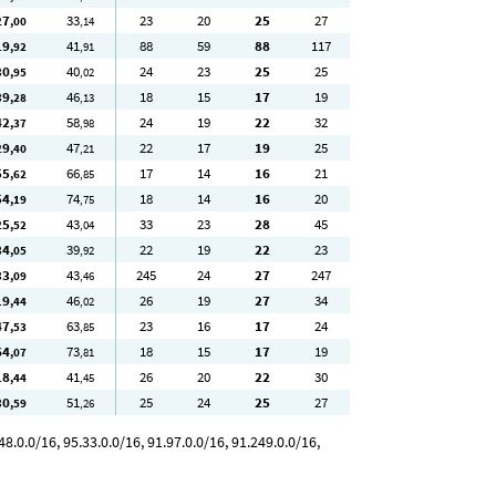
27
33
23
20
25
27
,00
,14
19
41
88
59
88
117
,92
,91
30
40
24
23
25
25
,95
,02
39
46
18
15
17
19
,28
,13
42
58
24
19
22
32
,37
,98
29
47
22
17
19
25
,40
,21
55
66
17
14
16
21
,62
,85
54
74
18
14
16
20
,19
,75
25
43
33
23
28
45
,52
,04
34
39
22
19
22
23
,05
,92
33
43
245
24
27
247
,09
,46
19
46
26
19
27
34
,44
,02
47
63
23
16
17
24
,53
,85
64
73
18
15
17
19
,07
,81
18
41
26
20
22
30
,44
,45
30
51
25
24
25
27
,59
,26
8.0.0/16, 95.33.0.0/16, 91.97.0.0/16, 91.249.0.0/16,