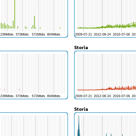
Storia
Storia