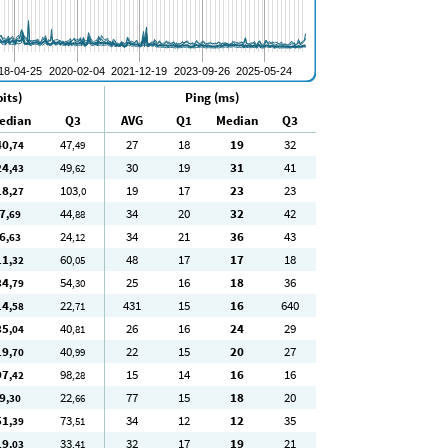
its)
Ping (ms)
edian
Q3
AVG
Q1
Median
Q3
40
47
27
18
19
32
,74
,49
24
49
30
19
31
41
,43
,62
18
103
19
17
23
23
,27
,0
7
44
34
20
32
42
,69
,88
6
24
34
21
36
43
,63
,12
11
60
48
17
17
18
,32
,05
34
54
25
16
18
36
,79
,30
14
22
431
15
16
640
,58
,71
35
40
26
16
24
29
,04
,81
19
40
22
15
20
27
,70
,99
97
98
15
14
16
16
,42
,28
9
22
77
15
18
20
,30
,66
51
73
34
12
12
35
,39
,51
19
33
32
17
19
21
,03
,41