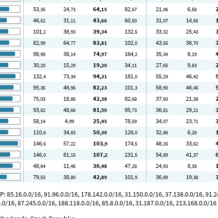
53
24
64
82
21
6
,35
,73
,15
,67
,06
,58
46
31
43
60
31
14
,52
,11
,66
,50
,07
,65
101
38
39
132
33
25
,2
,93
,34
,5
,32
,43
82
64
83
102
43
36
,99
,77
,81
,0
,55
,70
98
38
74
164
35
8
,98
,14
,97
,2
,34
,19
30
15
19
34
27
9
,20
,29
,20
,11
,65
,83
132
73
94
181
55
46
,4
,34
,31
,0
,29
,42
95
46
82
101
58
46
,35
,96
,23
,3
,90
,45
75
18
42
82
37
21
,03
,86
,38
,68
,60
,38
93
48
81
95
36
29
,82
,66
,50
,73
,81
,21
58
4
25
78
34
23
,14
,99
,45
,59
,07
,71
110
34
50
126
32
6
,6
,83
,30
,0
,86
,28
146
57
103
174
48
33
,6
,22
,9
,5
,26
,62
146
81
107
231
54
41
,0
,15
,2
,5
,89
,37
48
11
36
47
24
8
,64
,46
,48
,28
,93
,38
79
38
42
101
36
19
,53
,80
,89
,9
,89
,38
85.16.0.0/16, 91.96.0.0/16, 178.142.0.0/16, 31.150.0.0/16, 37.138.0.0/16, 91.24
.0/16, 87.245.0.0/16, 188.118.0.0/16, 85.8.0.0/16, 31.187.0.0/16, 213.168.0.0/16