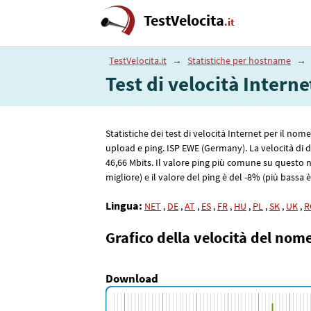
TestVelocita
.it
TestVelocita.it
→
Statistiche per hostname
→
Test di velocità Inter
Statistiche dei test di velocità Internet per il no
upload e ping. ISP EWE (Germany). La velocità d
46
,66
Mbits. Il valore ping più comune su questo 
migliore) e il valore del ping è del -8% (più bassa è
Lingua:
NET
,
DE
,
AT
,
ES
,
FR
,
HU
,
PL
,
SK
,
UK
,
R
Grafico della velocità del nom
Download