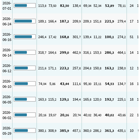
2026-
113
73
82
138
69
52
52
78
24
1
,8
,50
,50
,4
,34
,34
,89
,11
07-01
2026-
189
166
187
209
209
151
221
279
17
1
,1
,4
,2
,9
,3
,8
,9
,4
06-24
2026-
246
17
168
301
139
11
100
274
51
1
,4
,42
,8
,7
,4
,22
,1
,2
06-16
2026-
318
164
299
462
316
153
286
464
14
1
,7
,6
,0
,9
,1
,3
,3
,1
06-14
2026-
211
171
223
257
204
150
163
238
12
1
,6
,1
,2
,8
,8
,8
,2
,0
06-12
2026-
74
5
43
111
95
15
54
134
16
1
,04
,86
,44
,6
,30
,11
,53
,7
06-10
2026-
163
115
129
194
165
120
192
225
18
1
,3
,2
,1
,4
,8
,0
,7
,1
06-05
2026-
20
19
20
20
40
36
40
43
22
1
,16
,57
,16
,74
,02
,40
,02
,65
06-02
2026-
380
308
385
457
360
286
361
435
10
9
,1
,9
,9
,1
,0
,2
,3
,1
05-29