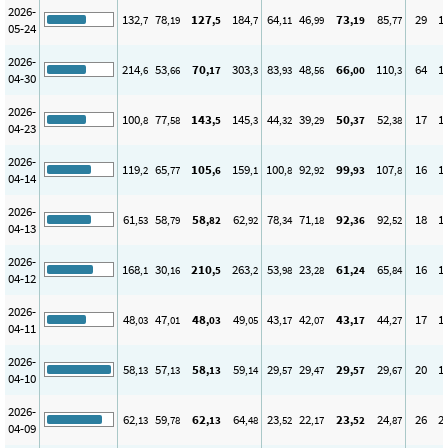
2026-
132
78
127
184
64
46
73
85
29
1
,7
,19
,5
,7
,11
,99
,19
,77
05-24
2026-
214
53
70
303
83
48
66
110
64
1
,6
,66
,17
,3
,93
,56
,00
,3
04-30
2026-
100
77
143
145
44
39
50
52
17
1
,8
,58
,5
,3
,32
,29
,37
,38
04-23
2026-
119
65
105
159
100
92
99
107
16
1
,2
,77
,6
,1
,8
,92
,93
,8
04-14
2026-
61
58
58
62
78
71
92
92
18
1
,53
,79
,82
,92
,34
,18
,36
,52
04-13
2026-
168
30
210
263
53
23
61
65
16
1
,1
,16
,5
,2
,98
,28
,24
,84
04-12
2026-
48
47
48
49
43
42
43
44
17
1
,03
,01
,03
,05
,17
,07
,17
,27
04-11
2026-
58
57
58
59
29
29
29
29
20
1
,13
,13
,13
,14
,57
,47
,57
,67
04-10
2026-
62
59
62
64
23
22
23
24
26
2
,13
,78
,13
,48
,52
,17
,52
,87
04-09