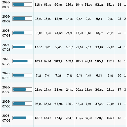
2026-
118
66
90
156
104
51
92
151
18
1
,4
,39
,86
,6
,4
,30
,21
,5
08-06
2026-
13
13
13
14
9
9
9
9
25
2
,95
,08
,95
,83
,57
,25
,57
,89
08-02
2026-
18
14
24
24
17
9
18
26
25
1
,07
,49
,69
,95
,70
,67
,75
,26
07-31
2026-
177
0
5
181
72
7
12
77
24
1
,0
,89
,49
,6
,16
,17
,87
,86
07-26
2026-
103
97
103
109
105
98
105
112
16
1
,8
,95
,8
,7
,3
,55
,3
,1
07-20
2026-
7
7
7
7
6
4
6
8
20
1
,28
,04
,28
,51
,74
,67
,74
,81
07-16
2026-
21
17
21
24
20
15
20
25
37
3
,08
,67
,08
,50
,52
,89
,52
,15
07-08
2026-
95
33
64
126
42
7
37
72
14
1
,06
,51
,96
,5
,73
,94
,29
,07
07-06
2026-
187
133
173
234
116
84
128
154
18
1
,7
,3
,2
,8
,5
,78
,3
,1
07-03