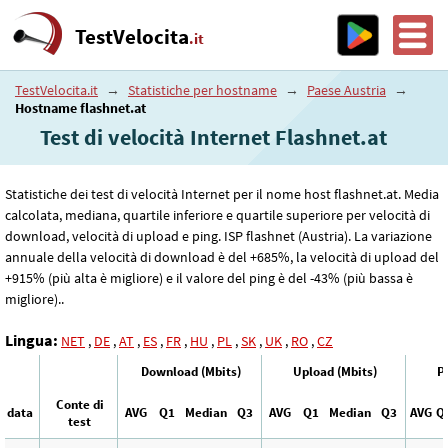
TestVelocita
.it
TestVelocita.it
→
Statistiche per hostname
→
Paese Austria
→
Hostname flashnet.at
Test di velocità Internet Flashnet.at
Statistiche dei test di velocità Internet per il nome host flashnet.at. Media
calcolata, mediana, quartile inferiore e quartile superiore per velocità di
download, velocità di upload e ping. ISP flashnet (Austria). La variazione
annuale della velocità di download è del +685%, la velocità di upload del
+915% (più alta è migliore) e il valore del ping è del -43% (più bassa è
migliore)..
Lingua:
NET
,
DE
,
AT
,
ES
,
FR
,
HU
,
PL
,
SK
,
UK
,
RO
,
CZ
Download (Mbits)
Upload (Mbits)
P
Conte di
data
AVG
Q1
Median
Q3
AVG
Q1
Median
Q3
AVG
Q
test