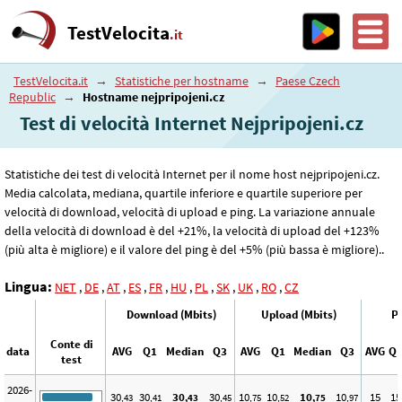
TestVelocita
.it
TestVelocita.it
→
Statistiche per hostname
→
Paese Czech
Republic
→
Hostname nejpripojeni.cz
Test di velocità Internet Nejpripojeni.cz
Statistiche dei test di velocità Internet per il nome host nejpripojeni.cz.
Media calcolata, mediana, quartile inferiore e quartile superiore per
velocità di download, velocità di upload e ping. La variazione annuale
della velocità di download è del +21%, la velocità di upload del +123%
(più alta è migliore) e il valore del ping è del +5% (più bassa è migliore)..
Lingua:
NET
,
DE
,
AT
,
ES
,
FR
,
HU
,
PL
,
SK
,
UK
,
RO
,
CZ
Download (Mbits)
Upload (Mbits)
Pi
Conte di
data
AVG
Q1
Median
Q3
AVG
Q1
Median
Q3
AVG
Q
test
2026-
30
30
30
30
10
10
10
10
15
15
,43
,41
,43
,45
,75
,52
,75
,97