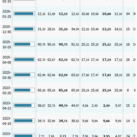
02-15
2026-
12
11
12
12
10
10
10
11
34
30
,15
,89
,15
,42
,88
,66
,88
,10
01-25
2025-
31
28
31
34
12
10
12
14
15
15
,20
,01
,20
,39
,25
,49
,25
,01
12-30
2025-
90
90
90
91
25
25
25
25
16
16
,75
,19
,75
,32
,22
,20
,22
,24
10-25
2025-
62
62
62
62
17
17
17
17
26
26
,70
,67
,70
,73
,14
,14
,14
,15
04-08
2025-
62
62
62
63
17
17
17
18
26
26
,99
,96
,99
,02
,85
,47
,85
,23
03-30
2023-
85
85
85
85
25
25
25
25
8
8
,28
,16
,28
,39
,24
,08
,24
,39
05-20
2023-
36
32
44
44
4
2
2
5
15
13
,87
,73
,79
,97
,58
,40
,99
,97
04-22
2023-
34
32
34
36
9
9
9
9
14
13
,71
,90
,71
,52
,88
,84
,88
,93
04-19
2023-
2
2
2
2
3
3
3
4
24
23
,71
,65
,71
,76
,95
,84
,95
,07