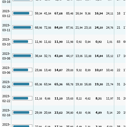
03-16
2023-
59
41
67
85
16
9
16
24
18
17
,34
,54
,68
,48
,54
,36
,94
,11
03-12
2023-
68
72
84
87
21
23
24
24
21
17
,98
,56
,09
,91
,94
,15
,10
,76
03-11
2023-
11
11
11
11
0
0
0
1
83
60
,90
,82
,90
,98
,92
,84
,92
,01
03-10
2023-
36
32
43
44
13
11
14
15
17
16
,64
,71
,84
,17
,05
,88
,84
,12
03-08
2023-
23
13
14
29
9
8
10
10
22
17
,86
,40
,87
,83
,32
,59
,07
,43
03-06
2023-
65
63
65
66
19
16
19
21
31
24
,36
,94
,36
,78
,30
,85
,30
,74
02-26
2023-
11
6
11
15
8
4
8
11
31
20
,16
,66
,10
,63
,22
,62
,51
,97
02-22
2023-
29
20
23
34
4
4
4
5
20
19
,09
,64
,62
,80
,50
,06
,89
,14
02-16
2023-
22
4
17
35
4
1
3
6
38
18
,91
,19
,21
,93
,49
,31
,35
,53