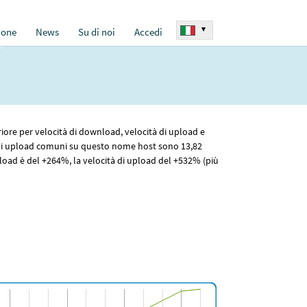
▾
ione
News
Su di noi
Accedi
eriore per velocità di download, velocità di upload e
 di upload comuni su questo nome host sono 13
,82
load è del +264%, la velocità di upload del +532% (più