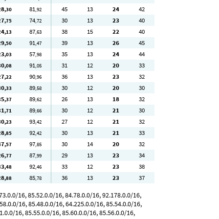
28
81
45
13
24
42
,30
,92
27
74
30
13
23
40
,75
,72
24
87
38
15
22
40
,13
,63
29
91
39
13
26
45
,50
,47
23
57
35
13
24
44
,03
,98
30
91
31
12
20
33
,08
,05
27
90
36
13
23
32
,22
,96
30
89
30
12
20
30
,33
,58
35
89
26
13
18
32
,37
,62
31
89
30
12
21
30
,71
,66
30
93
27
12
21
32
,23
,42
28
92
30
13
21
33
,85
,42
47
97
30
14
20
32
,57
,85
26
87
29
13
23
34
,77
,99
33
92
33
12
23
38
,48
,46
28
85
36
13
23
37
,88
,78
3.0.0/16, 85.52.0.0/16, 84.78.0.0/16, 92.178.0.0/16,
58.0.0/16, 85.48.0.0/16, 64.225.0.0/16, 85.54.0.0/16,
1.0.0/16, 85.55.0.0/16, 85.60.0.0/16, 85.56.0.0/16,