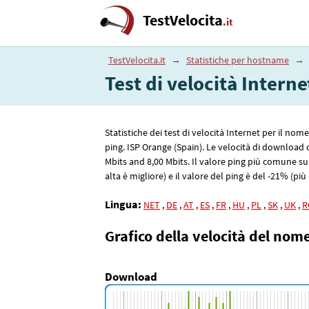
TestVelocita
.it
TestVelocita.it
→
Statistiche per hostname
→
Test di velocità Intern
Statistiche dei test di velocità Internet per il no
ping. ISP Orange (Spain). Le velocità di downloa
Mbits and 8
,00
Mbits. Il valore ping più comune s
alta è migliore) e il valore del ping è del -21% (più
Lingua:
NET
,
DE
,
AT
,
ES
,
FR
,
HU
,
PL
,
SK
,
UK
,
R
Grafico della velocità del nom
Download