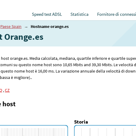
Speed test ADSL
Statistica
Fornitore di conness
Paese Spain
→
Hostname orange.es
et Orange.es
me host orange.es. Media calcolata, mediana, quartile inferiore e quartile sup
d comuni su questo nome host sono 10
,65
Mbits and 39
,30
Mbits. Le velocità
u questo nome host è 16
,00
ms. La variazione annuale della velocità di down
 bassa è migliore)..
O
,
CZ
e host
Storia