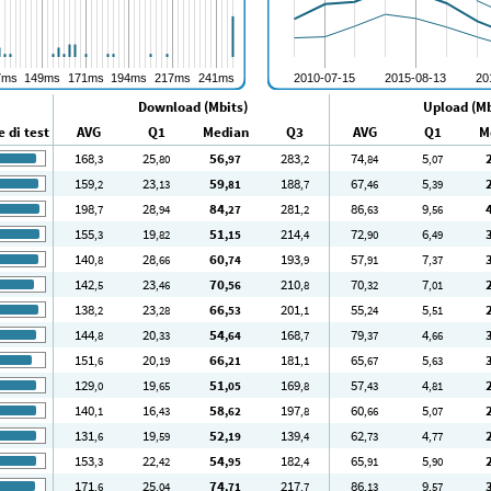
Download (Mbits)
Upload (Mb
 di test
AVG
Q1
Median
Q3
AVG
Q1
M
168
25
56
283
74
5
,3
,80
,97
,2
,84
,07
159
23
59
188
67
5
,2
,13
,81
,7
,46
,39
198
28
84
281
86
9
,7
,94
,27
,2
,63
,56
155
19
51
214
72
6
,3
,82
,15
,4
,90
,49
140
28
60
193
57
7
,8
,66
,74
,9
,91
,37
142
23
70
210
70
7
,5
,46
,56
,8
,32
,01
138
23
66
201
55
5
,2
,28
,53
,1
,24
,51
144
20
54
168
79
4
,8
,33
,64
,7
,37
,66
151
20
66
181
65
5
,6
,19
,21
,1
,67
,63
129
19
51
169
57
4
,0
,65
,05
,8
,43
,81
140
16
58
197
60
5
,1
,43
,62
,8
,66
,07
131
19
52
139
62
4
,6
,59
,19
,4
,73
,77
153
22
54
182
65
5
,3
,42
,95
,4
,91
,90
171
25
74
217
86
9
,6
,04
,71
,7
,13
,57