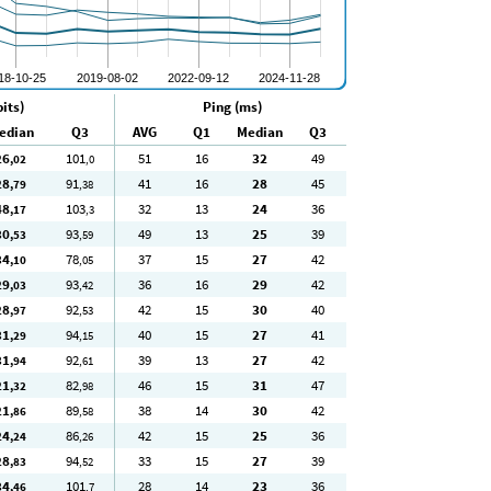
its)
Ping (ms)
edian
Q3
AVG
Q1
Median
Q3
26
101
51
16
32
49
,02
,0
28
91
41
16
28
45
,79
,38
48
103
32
13
24
36
,17
,3
30
93
49
13
25
39
,53
,59
34
78
37
15
27
42
,10
,05
29
93
36
16
29
42
,03
,42
28
92
42
15
30
40
,97
,53
31
94
40
15
27
41
,29
,15
31
92
39
13
27
42
,94
,61
21
82
46
15
31
47
,32
,98
21
89
38
14
30
42
,86
,58
24
86
42
15
25
36
,24
,26
28
94
33
15
27
39
,83
,52
34
101
28
14
23
36
,46
,7