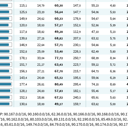
115
14
60
147
55
4
,1
,79
,30
,0
,23
,80
125
23
56
147
54
5
,5
,20
,64
,7
,06
,53
149
24
60
176
54
5
,9
,62
,33
,9
,67
,64
120
18
57
152
52
5
,0
,53
,17
,5
,56
,39
117
18
49
112
47
5
,8
,82
,28
,9
,10
,23
139
27
68
207
63
5
,8
,25
,82
,0
,32
,75
146
22
57
230
54
5
,9
,64
,71
,1
,66
,18
152
25
53
226
62
5
,8
,09
,40
,3
,49
,80
178
33
77
250
68
8
,1
,04
,72
,7
,39
,34
151
21
63
223
59
5
,7
,27
,43
,7
,22
,72
156
27
67
215
64
6
,3
,21
,70
,7
,73
,36
143
24
65
195
59
6
,4
,69
,52
,5
,06
,29
177
26
80
295
74
8
,4
,81
,49
,4
,15
,69
128
24
57
182
55
5
,2
,83
,83
,1
,45
,17
152
18
67
240
65
5
,3
,86
,52
,3
,91
,63
130
18
49
159
63
5
,6
,00
,17
,7
,62
,00
90.167.0.0/16, 90.160.0.0/16, 62.36.0.0/16, 90.166.0.0/16, 90.168.0.0/16, 90.17
/16, 90.162.0.0/16, 80.103.0.0/16, 89.131.0.0/16, 92.190.0.0/16, 85.49.0.0/16, 92.
16, 85.61.0.0/16, 149.74.0.0/16, 84.79.0.0/16, 90.170.0.0/16, 90.174.0.0/16, 90.17