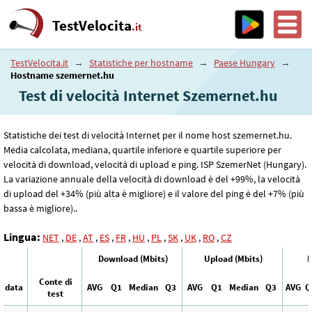
TestVelocita
.it
TestVelocita.it
→
Statistiche per hostname
→
Paese Hungary
→
Hostname szemernet.hu
Test di velocità Internet Szemernet.hu
Statistiche dei test di velocità Internet per il nome host szemernet.hu.
Media calcolata, mediana, quartile inferiore e quartile superiore per
velocità di download, velocità di upload e ping. ISP SzemerNet (Hungary).
La variazione annuale della velocità di download è del +99%, la velocità
di upload del +34% (più alta è migliore) e il valore del ping è del +7% (più
bassa è migliore)..
Lingua:
NET
,
DE
,
AT
,
ES
,
FR
,
HU
,
PL
,
SK
,
UK
,
RO
,
CZ
Download (Mbits)
Upload (Mbits)
P
Conte di
data
AVG
Q1
Median
Q3
AVG
Q1
Median
Q3
AVG
Q
test