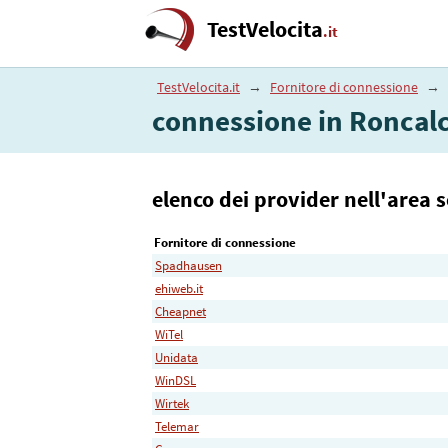
TestVelocita
.it
TestVelocita.it
→
Fornitore di connessione
→
connessione in Roncalc
elenco dei provider nell'area 
Fornitore di connessione
Spadhausen
ehiweb.it
Cheapnet
WiTel
Unidata
WinDSL
Wirtek
Telemar