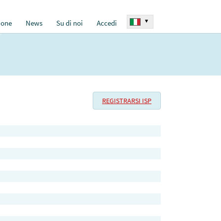
▾
ione
News
Su di noi
Accedi
REGISTRARSI ISP