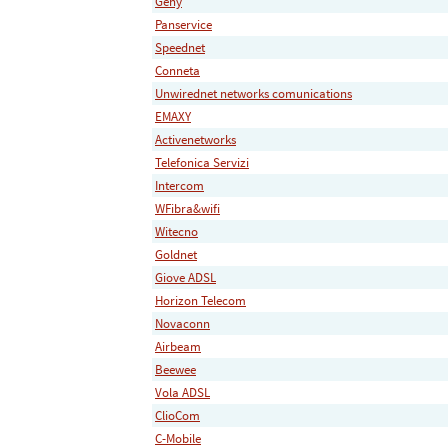
Geny
Panservice
Speednet
Conneta
Unwirednet networks comunications
EMAXY
Activenetworks
Telefonica Servizi
Intercom
WFibra&wifi
Witecno
Goldnet
Giove ADSL
Horizon Telecom
Novaconn
Airbeam
Beewee
Vola ADSL
ClioCom
C-Mobile