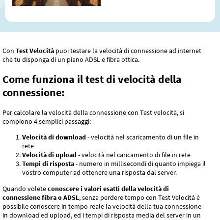
persone non ne hanno mai sentito
parlare. Nell'articolo spiegheremo
cosa significa questa
abbreviazione, come funziona,
perché il contenuto di internet
Con
Test Velocità
puoi testare la velocità di connessione ad internet
viene salvato in diverse parti del
che tu disponga di un piano ADSL e fibra ottica.
mondo e perché senza essa
l'internet odierno difficilmente
Come funziona il test di velocità della
funzionerebbe.
connessione:
Per calcolare la velocità della connessione con Test velocità, si
compiono 4 semplici passaggi:
Velocità di download
- velocità nel scaricamento di un file in
rete
Velocità di upload
- velocità nel caricamento di file in rete
Tempi di risposta
- numero in millisecondi di quanto impiega il
vostro computer ad ottenere una risposta dal server.
Quando volete
conoscere i valori esatti della velocità di
connessione fibra o ADSL
, senza perdere tempo con Test Velocità è
possibile conoscere in tempo reale la velocità della tua connessione
in download ed upload, ed i tempi di risposta media del server in un