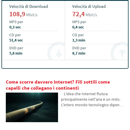
Velocità di Download
Velocità di Upload
108,9
72,4
Mbit/s
Mbit/s
MP3 per
MP3 per
0,3 sec
0,4 sec
CD per
CD per
51,4 sec
1,3 min
DVD per
DVD per
5,8 min
8,7 min
Come scorre davvero Internet? Fili sottili come
capelli che collegano i continenti
L'idea che Internet fluisca
principalmente nell'aria è un mito.
L'intero mondo tecnologico dipende
da hardware pesante sepolto nella
sabbia marina. Nell'articolo
discuteremo la tecnologia dei cavi
sottomarini. Scoprirai come