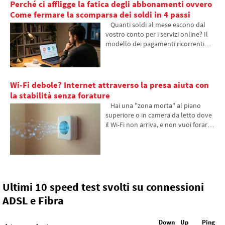
Perché ci affligge la fatica degli abbonamenti ovvero
funzionano le fibre ottiche, cosa
comporta la loro posa dalle navi e
Come fermare la scomparsa dei soldi in 4 passi
come gli abissi degli oceani sono
Quanti soldi al mese escono dal
diventati un campo di battaglia
vostro conto per i servizi online? Il
geopolitico.
modello dei pagamenti ricorrenti
spesso esaurisce le persone, poiché
dal portafoglio scompaiono decine
di piccoli importi che si accumulano
gradualmente in somme
Wi-Fi debole? Internet attraverso la presa aiuta con
inaspettatamente alte. Nel testo ci
la stabilità senza forature
basiamo su dati freschi del 2026,
Hai una "zona morta" al piano
mostreremo il divario abissale tra le
superiore o in camera da letto dove
nostre stime e la realtà, e offriremo
il Wi-Fi non arriva, e non vuoi forare i
quattro passi concreti per tenere
muri? Scopri come utilizzare
meglio sotto controllo le proprie
l'impianto elettrico che hai già nelle
spese.
pareti per trasmettere internet
attraverso la rete elettrica.
Nell'articolo ti mostreremo come
funziona un moderno adattatore
Ultimi 10 speed test svolti su connessioni
powerline, perché riesce a gestire lo
ADSL e Fibra
streaming 4K e i giochi, e a cosa fare
attenzione con le vecchie
installazioni in alluminio.
Down
Up
Ping