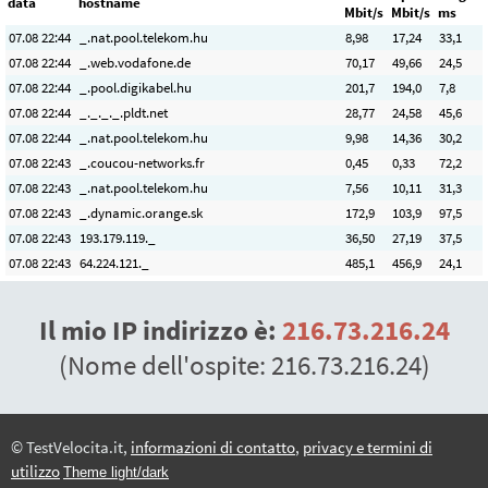
data
hostname
Mbit/s
Mbit/s
ms
07.08 22:44
_.nat.pool.telekom.hu
8
,98
17
,24
33,1
07.08 22:44
_.web.vodafone.de
70
,17
49
,66
24,5
07.08 22:44
_.pool.digikabel.hu
201
,7
194
,0
7,8
07.08 22:44
_._._._.pldt.net
28
,77
24
,58
45,6
07.08 22:44
_.nat.pool.telekom.hu
9
,98
14
,36
30,2
07.08 22:43
_.coucou-networks.fr
0
,45
0
,33
72,2
07.08 22:43
_.nat.pool.telekom.hu
7
,56
10
,11
31,3
07.08 22:43
_.dynamic.orange.sk
172
,9
103
,9
97,5
07.08 22:43
193.179.119._
36
,50
27
,19
37,5
07.08 22:43
64.224.121._
485
,1
456
,9
24,1
Il mio IP indirizzo è:
216.73.216.24
(Nome dell'ospite:
216.73.216.24
)
© TestVelocita.it,
informazioni di contatto
,
privacy e termini di
utilizzo
Theme light/dark