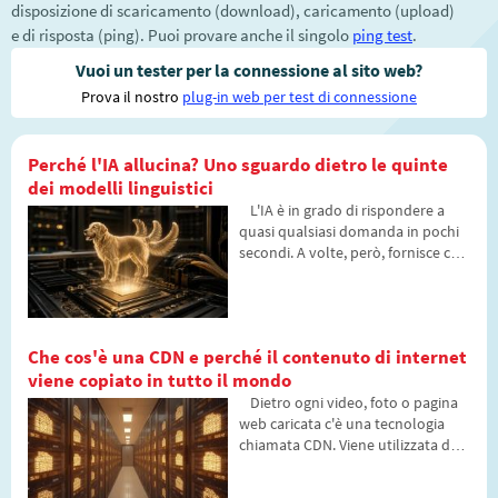
disposizione di scaricamento (download), caricamento (upload)
e di risposta (ping). Puoi provare anche il singolo
ping test
.
Vuoi un tester per la connessione al sito web?
Prova il nostro
plug-in web per test di connessione
Perché l'IA allucina? Uno sguardo dietro le quinte
dei modelli linguistici
L'IA è in grado di rispondere a
quasi qualsiasi domanda in pochi
secondi. A volte, però, fornisce con
sicurezza anche informazioni non
veritiere. Perché accade e cosa
sono le cosiddette allucinazioni
dell'IA? Nell'articolo spiegheremo
Che cos'è una CDN e perché il contenuto di internet
come funzionano i grandi modelli
viene copiato in tutto il mondo
linguistici, perché a volte generano
risposte false e come i
Dietro ogni video, foto o pagina
programmatori cercano di ridurre
web caricata c'è una tecnologia
gradualmente questo problema.
chiamata CDN. Viene utilizzata da
servizi di streaming, social network
e siti web comuni, eppure molte