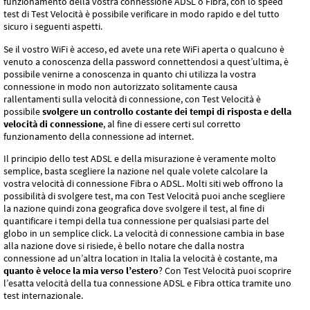
funzionamento della vostra connessione ADSL o Fibra, con lo speed
test di Test Velocità è possibile verificare in modo rapido e del tutto
sicuro i seguenti aspetti.
Se il vostro WiFi è acceso, ed avete una rete WiFi aperta o qualcuno è
venuto a conoscenza della password connettendosi a quest’ultima, è
possibile venirne a conoscenza in quanto chi utilizza la vostra
connessione in modo non autorizzato solitamente causa
rallentamenti sulla velocità di connessione, con Test Velocità è
possibile
svolgere un controllo costante dei tempi di risposta e della
velocità di connessione
, al fine di essere certi sul corretto
funzionamento della connessione ad internet.
Il principio dello test ADSL e della misurazione è veramente molto
semplice, basta scegliere la nazione nel quale volete calcolare la
vostra velocità di connessione Fibra o ADSL. Molti siti web offrono la
possibilità di svolgere test, ma con Test Velocità puoi anche scegliere
la nazione quindi zona geografica dove svolgere il test, al fine di
quantificare i tempi della tua connessione per qualsiasi parte del
globo in un semplice click. La velocità di connessione cambia in base
alla nazione dove si risiede, è bello notare che dalla nostra
connessione ad un’altra location in Italia la velocità è costante, ma
quanto è veloce la mia verso l’estero
? Con Test Velocità puoi scoprire
l’esatta velocità della tua connessione ADSL e Fibra ottica tramite uno
test internazionale.