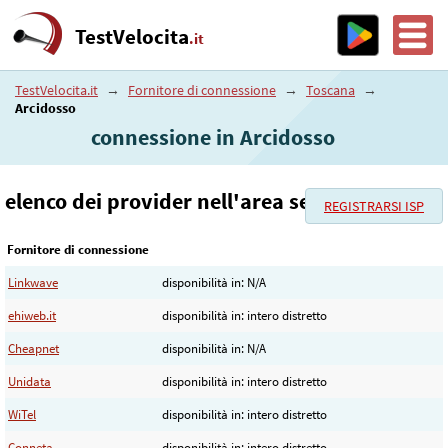
TestVelocita
.it
TestVelocita.it
→
Fornitore di connessione
→
Toscana
→
Arcidosso
connessione in Arcidosso
elenco dei provider nell'area selezionata
REGISTRARSI ISP
Fornitore di connessione
Linkwave
disponibilità in: N/A
ehiweb.it
disponibilità in: intero distretto
Cheapnet
disponibilità in: N/A
Unidata
disponibilità in: intero distretto
WiTel
disponibilità in: intero distretto
Conneta
disponibilità in: intero distretto