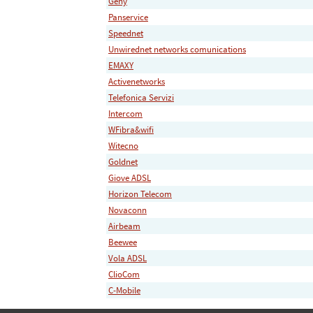
Geny
Panservice
Speednet
Unwirednet networks comunications
EMAXY
Activenetworks
Telefonica Servizi
Intercom
WFibra&wifi
Witecno
Goldnet
Giove ADSL
Horizon Telecom
Novaconn
Airbeam
Beewee
Vola ADSL
ClioCom
C-Mobile