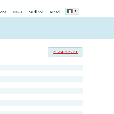
▾
ione
News
Su di noi
Accedi
REGISTRARSI ISP