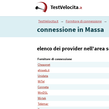
TestVelocita
.it
TestVelocita.it
→
Fornitore di connessione
→
connessione in Massa
elenco dei provider nell'area 
Fornitore di connessione
Cheapnet
ehiweb.it
Unidata
WiTel
Conneta
WinDSL
Wirtek
Telemar