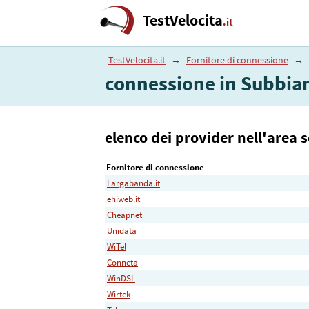
TestVelocita
.it
TestVelocita.it
→
Fornitore di connessione
→
connessione in Subbia
elenco dei provider nell'area 
Fornitore di connessione
Largabanda.it
ehiweb.it
Cheapnet
Unidata
WiTel
Conneta
WinDSL
Wirtek