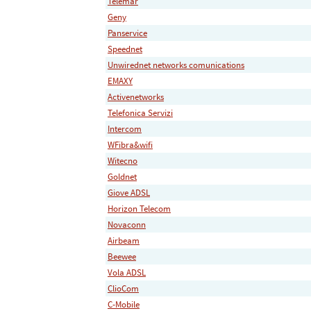
Telemar
Geny
Panservice
Speednet
Unwirednet networks comunications
EMAXY
Activenetworks
Telefonica Servizi
Intercom
WFibra&wifi
Witecno
Goldnet
Giove ADSL
Horizon Telecom
Novaconn
Airbeam
Beewee
Vola ADSL
ClioCom
C-Mobile