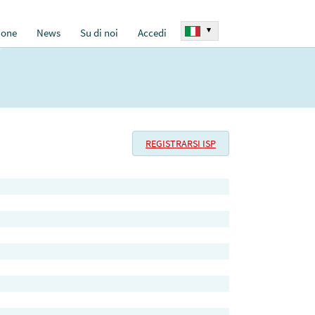
▾
ione
News
Su di noi
Accedi
REGISTRARSI ISP