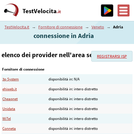
TestVelocita
.it
TestVelocita.it
→
Fornitore di connessione
→
Veneto
→
Adria
connessione in Adria
elenco dei provider nell'area selezionata
REGISTRARSI ISP
Fornitore di connessione
3p System
disponibilità in: N/A
ehiweb.it
disponibilità in: intero distretto
Cheapnet
disponibilità in: intero distretto
Unidata
disponibilità in: intero distretto
WiTel
disponibilità in: intero distretto
Conneta
disponibilità in: intero distretto