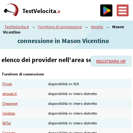
TestVelocita
.it
TestVelocita.it
→
Fornitore di connessione
→
Veneto
→
Mason
Vicentino
connessione in Mason Vicentino
elenco dei provider nell'area selezionata
REGISTRARSI ISP
Fornitore di connessione
Flynet
disponibilità in: N/A
ehiweb.it
disponibilità in: intero distretto
Cheapnet
disponibilità in: intero distretto
Unidata
disponibilità in: intero distretto
WiTel
disponibilità in: intero distretto
Conneta
disponibilità in: intero distretto