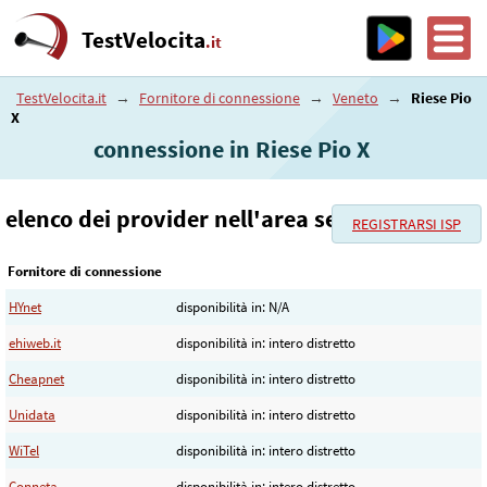
TestVelocita
.it
TestVelocita.it
→
Fornitore di connessione
→
Veneto
→
Riese Pio
X
connessione in Riese Pio X
elenco dei provider nell'area selezionata
REGISTRARSI ISP
Fornitore di connessione
HYnet
disponibilità in: N/A
ehiweb.it
disponibilità in: intero distretto
Cheapnet
disponibilità in: intero distretto
Unidata
disponibilità in: intero distretto
WiTel
disponibilità in: intero distretto
Conneta
disponibilità in: intero distretto