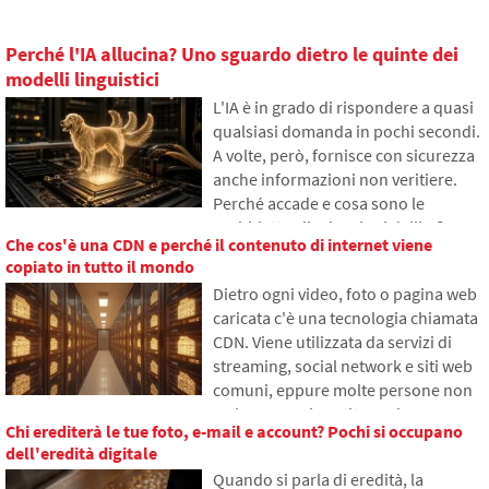
Perché l'IA allucina? Uno sguardo dietro le quinte dei
modelli linguistici
L'IA è in grado di rispondere a quasi
qualsiasi domanda in pochi secondi.
A volte, però, fornisce con sicurezza
anche informazioni non veritiere.
Perché accade e cosa sono le
cosiddette allucinazioni dell'IA?
Che cos'è una CDN e perché il contenuto di internet viene
Nell'articolo spiegheremo come
copiato in tutto il mondo
funzionano i grandi modelli
Dietro ogni video, foto o pagina web
linguistici, perché a volte generano
caricata c'è una tecnologia chiamata
risposte false e come i
CDN. Viene utilizzata da servizi di
programmatori cercano di ridurre
streaming, social network e siti web
gradualmente questo problema.
comuni, eppure molte persone non
ne hanno mai sentito parlare.
Chi erediterà le tue foto, e-mail e account? Pochi si occupano
Nell'articolo spiegheremo cosa
dell'eredità digitale
significa questa abbreviazione, come
Quando si parla di eredità, la
funziona, perché il contenuto di