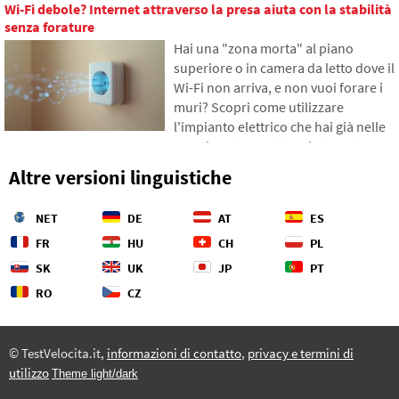
Wi-Fi debole? Internet attraverso la presa aiuta con la stabilità
gradualmente in somme
senza forature
inaspettatamente alte. Nel testo ci
Hai una "zona morta" al piano
basiamo su dati freschi del 2026,
superiore o in camera da letto dove il
mostreremo il divario abissale tra le
Wi-Fi non arriva, e non vuoi forare i
nostre stime e la realtà, e offriremo
muri? Scopri come utilizzare
quattro passi concreti per tenere
l'impianto elettrico che hai già nelle
meglio sotto controllo le proprie
pareti per trasmettere internet
spese.
attraverso la rete elettrica.
Altre versioni linguistiche
Nell'articolo ti mostreremo come
funziona un moderno adattatore
NET
DE
AT
ES
powerline, perché riesce a gestire lo
streaming 4K e i giochi, e a cosa fare
FR
HU
CH
PL
attenzione con le vecchie
SK
UK
JP
PT
installazioni in alluminio.
RO
CZ
© TestVelocita.it,
informazioni di contatto
,
privacy e termini di
utilizzo
Theme light/dark