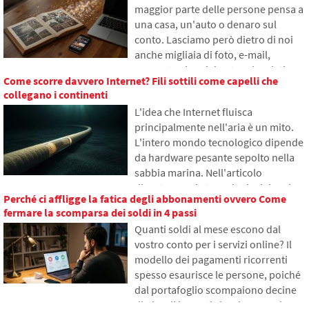
maggior parte delle persone pensa a
internet viene salvato in diverse parti
una casa, un'auto o denaro sul
del mondo e perché senza essa
conto. Lasciamo però dietro di noi
l'internet odierno difficilmente
anche migliaia di foto, e-mail,
funzionerebbe.
account sui social network o dati
Come scorre davvero Internet? Fili sottili come capelli che
salvati nel cloud. Cosa accadrà loro
collegano i continenti
dopo la morte e chi avrà accesso?
L'idea che Internet fluisca
Nell'articolo esploreremo come
principalmente nell'aria è un mito.
funziona l'eredità digitale, perché i
L'intero mondo tecnologico dipende
sopravvissuti possono avere
da hardware pesante sepolto nella
problemi con i dati e come mettere
sabbia marina. Nell'articolo
ordine nelle tracce online già oggi.
discuteremo la tecnologia dei cavi
Perché ci affligge la fatica degli abbonamenti ovvero Come
sottomarini. Scoprirai come
fermare la scomparsa dei soldi in 4 passi
funzionano le fibre ottiche, cosa
Quanti soldi al mese escono dal
comporta la loro posa dalle navi e
vostro conto per i servizi online? Il
come gli abissi degli oceani sono
modello dei pagamenti ricorrenti
diventati un campo di battaglia
spesso esaurisce le persone, poiché
geopolitico.
dal portafoglio scompaiono decine
di piccoli importi che si accumulano