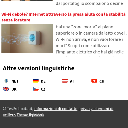
dal portafoglio scompaiono decine
di piccoli importi che si accumulano
Wi-Fi debole? Internet attraverso la presa aiuta con la stabilità
gradualmente in somme
senza forature
inaspettatamente alte. Nel testo ci
Hai una "zona morta" al piano
basiamo su dati freschi del 2026,
superiore o in camera da letto dove il
mostreremo il divario abissale tra le
Wi-Fi non arriva, e non vuoi forare i
nostre stime e la realtà, e offriremo
muri? Scopri come utilizzare
quattro passi concreti per tenere
l'impianto elettrico che hai già nelle
meglio sotto controllo le proprie
pareti per trasmettere internet
spese.
attraverso la rete elettrica.
Altre versioni linguistiche
Nell'articolo ti mostreremo come
funziona un moderno adattatore
NET
DE
AT
CH
powerline, perché riesce a gestire lo
streaming 4K e i giochi, e a cosa fare
UK
CZ
attenzione con le vecchie
installazioni in alluminio.
© TestVelocita.it,
informazioni di contatto
,
privacy e termini di
utilizzo
Theme light/dark