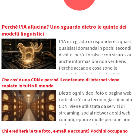
Perché l'IA allucina? Uno sguardo dietro le quinte dei
modelli linguistici
L'IA è in grado di rispondere a quasi
qualsiasi domanda in pochi secondi.
A volte, però, fornisce con sicurezza
anche informazioni non veritiere.
Perché accade e cosa sono le
cosiddette allucinazioni dell'IA?
Che cos'è una CDN e perché il contenuto di internet viene
Nell'articolo spiegheremo come
copiato in tutto il mondo
funzionano i grandi modelli
Dietro ogni video, foto o pagina web
linguistici, perché a volte generano
caricata c'è una tecnologia chiamata
risposte false e come i
CDN. Viene utilizzata da servizi di
programmatori cercano di ridurre
streaming, social network e siti web
gradualmente questo problema.
comuni, eppure molte persone non
ne hanno mai sentito parlare.
Chi erediterà le tue foto, e-mail e account? Pochi si occupano
Nell'articolo spiegheremo cosa