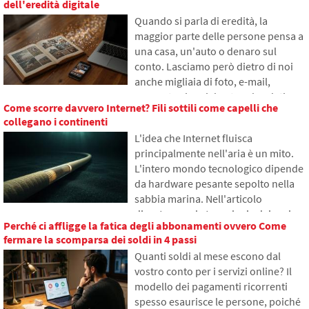
dell'eredità digitale
significa questa abbreviazione, come
Quando si parla di eredità, la
funziona, perché il contenuto di
maggior parte delle persone pensa a
internet viene salvato in diverse parti
una casa, un'auto o denaro sul
del mondo e perché senza essa
conto. Lasciamo però dietro di noi
l'internet odierno difficilmente
anche migliaia di foto, e-mail,
funzionerebbe.
account sui social network o dati
Come scorre davvero Internet? Fili sottili come capelli che
salvati nel cloud. Cosa accadrà loro
collegano i continenti
dopo la morte e chi avrà accesso?
L'idea che Internet fluisca
Nell'articolo esploreremo come
principalmente nell'aria è un mito.
funziona l'eredità digitale, perché i
L'intero mondo tecnologico dipende
sopravvissuti possono avere
da hardware pesante sepolto nella
problemi con i dati e come mettere
sabbia marina. Nell'articolo
ordine nelle tracce online già oggi.
discuteremo la tecnologia dei cavi
Perché ci affligge la fatica degli abbonamenti ovvero Come
sottomarini. Scoprirai come
fermare la scomparsa dei soldi in 4 passi
funzionano le fibre ottiche, cosa
Quanti soldi al mese escono dal
comporta la loro posa dalle navi e
vostro conto per i servizi online? Il
come gli abissi degli oceani sono
modello dei pagamenti ricorrenti
diventati un campo di battaglia
spesso esaurisce le persone, poiché
geopolitico.