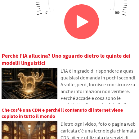
Perché l'IA allucina? Uno sguardo dietro le quinte dei
modelli linguistici
L'IA è in grado di rispondere a quasi
qualsiasi domanda in pochi secondi.
A volte, però, fornisce con sicurezza
anche informazioni non veritiere.
Perché accade e cosa sono le
cosiddette allucinazioni dell'IA?
Che cos'è una CDN e perché il contenuto di internet viene
Nell'articolo spiegheremo come
copiato in tutto il mondo
funzionano i grandi modelli
Dietro ogni video, foto o pagina web
linguistici, perché a volte generano
caricata c'è una tecnologia chiamata
risposte false e come i
CDN. Viene utilizzata da servizi di