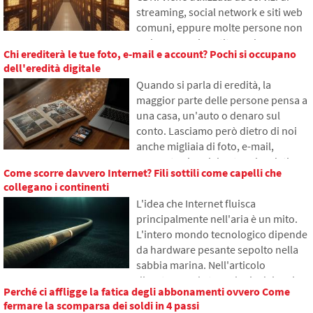
programmatori cercano di ridurre
streaming, social network e siti web
gradualmente questo problema.
comuni, eppure molte persone non
ne hanno mai sentito parlare.
Chi erediterà le tue foto, e-mail e account? Pochi si occupano
Nell'articolo spiegheremo cosa
dell'eredità digitale
significa questa abbreviazione, come
Quando si parla di eredità, la
funziona, perché il contenuto di
maggior parte delle persone pensa a
internet viene salvato in diverse parti
una casa, un'auto o denaro sul
del mondo e perché senza essa
conto. Lasciamo però dietro di noi
l'internet odierno difficilmente
anche migliaia di foto, e-mail,
funzionerebbe.
account sui social network o dati
Come scorre davvero Internet? Fili sottili come capelli che
salvati nel cloud. Cosa accadrà loro
collegano i continenti
dopo la morte e chi avrà accesso?
L'idea che Internet fluisca
Nell'articolo esploreremo come
principalmente nell'aria è un mito.
funziona l'eredità digitale, perché i
L'intero mondo tecnologico dipende
sopravvissuti possono avere
da hardware pesante sepolto nella
problemi con i dati e come mettere
sabbia marina. Nell'articolo
ordine nelle tracce online già oggi.
discuteremo la tecnologia dei cavi
Perché ci affligge la fatica degli abbonamenti ovvero Come
sottomarini. Scoprirai come
fermare la scomparsa dei soldi in 4 passi
funzionano le fibre ottiche, cosa