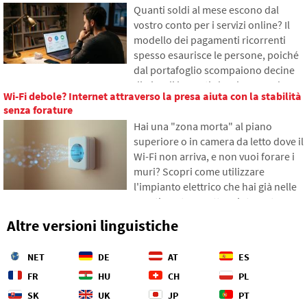
Quanti soldi al mese escono dal
comporta la loro posa dalle navi e
vostro conto per i servizi online? Il
come gli abissi degli oceani sono
modello dei pagamenti ricorrenti
diventati un campo di battaglia
spesso esaurisce le persone, poiché
geopolitico.
dal portafoglio scompaiono decine
di piccoli importi che si accumulano
Wi-Fi debole? Internet attraverso la presa aiuta con la stabilità
gradualmente in somme
senza forature
inaspettatamente alte. Nel testo ci
Hai una "zona morta" al piano
basiamo su dati freschi del 2026,
superiore o in camera da letto dove il
mostreremo il divario abissale tra le
Wi-Fi non arriva, e non vuoi forare i
nostre stime e la realtà, e offriremo
muri? Scopri come utilizzare
quattro passi concreti per tenere
l'impianto elettrico che hai già nelle
meglio sotto controllo le proprie
pareti per trasmettere internet
spese.
attraverso la rete elettrica.
Altre versioni linguistiche
Nell'articolo ti mostreremo come
funziona un moderno adattatore
NET
DE
AT
ES
powerline, perché riesce a gestire lo
streaming 4K e i giochi, e a cosa fare
FR
HU
CH
PL
attenzione con le vecchie
SK
UK
JP
PT
installazioni in alluminio.