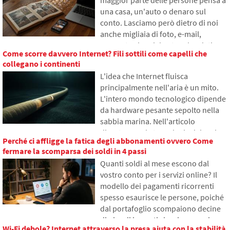
internet viene salvato in diverse parti
una casa, un'auto o denaro sul
del mondo e perché senza essa
conto. Lasciamo però dietro di noi
l'internet odierno difficilmente
anche migliaia di foto, e-mail,
funzionerebbe.
account sui social network o dati
Come scorre davvero Internet? Fili sottili come capelli che
salvati nel cloud. Cosa accadrà loro
collegano i continenti
dopo la morte e chi avrà accesso?
L'idea che Internet fluisca
Nell'articolo esploreremo come
principalmente nell'aria è un mito.
funziona l'eredità digitale, perché i
L'intero mondo tecnologico dipende
sopravvissuti possono avere
da hardware pesante sepolto nella
problemi con i dati e come mettere
sabbia marina. Nell'articolo
ordine nelle tracce online già oggi.
discuteremo la tecnologia dei cavi
Perché ci affligge la fatica degli abbonamenti ovvero Come
sottomarini. Scoprirai come
fermare la scomparsa dei soldi in 4 passi
funzionano le fibre ottiche, cosa
Quanti soldi al mese escono dal
comporta la loro posa dalle navi e
vostro conto per i servizi online? Il
come gli abissi degli oceani sono
modello dei pagamenti ricorrenti
diventati un campo di battaglia
spesso esaurisce le persone, poiché
geopolitico.
dal portafoglio scompaiono decine
di piccoli importi che si accumulano
Wi-Fi debole? Internet attraverso la presa aiuta con la stabilità