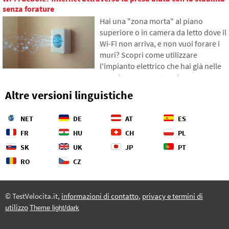
gradualmente in somme
senza forature
inaspettatamente alte. Nel testo ci
Hai una "zona morta" al piano
basiamo su dati freschi del 2026,
superiore o in camera da letto dove il
mostreremo il divario abissale tra le
Wi-Fi non arriva, e non vuoi forare i
nostre stime e la realtà, e offriremo
muri? Scopri come utilizzare
quattro passi concreti per tenere
l'impianto elettrico che hai già nelle
meglio sotto controllo le proprie
pareti per trasmettere internet
spese.
attraverso la rete elettrica.
Altre versioni linguistiche
Nell'articolo ti mostreremo come
funziona un moderno adattatore
NET
DE
AT
ES
powerline, perché riesce a gestire lo
streaming 4K e i giochi, e a cosa fare
FR
HU
CH
PL
attenzione con le vecchie
SK
UK
JP
PT
installazioni in alluminio.
RO
CZ
© TestVelocita.it,
informazioni di contatto
,
privacy e termini di
utilizzo
Theme light/dark