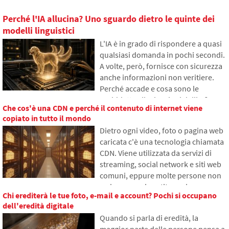
Perché l'IA allucina? Uno sguardo dietro le quinte dei
modelli linguistici
L'IA è in grado di rispondere a quasi
qualsiasi domanda in pochi secondi.
A volte, però, fornisce con sicurezza
anche informazioni non veritiere.
Perché accade e cosa sono le
cosiddette allucinazioni dell'IA?
Che cos'è una CDN e perché il contenuto di internet viene
Nell'articolo spiegheremo come
copiato in tutto il mondo
funzionano i grandi modelli
Dietro ogni video, foto o pagina web
linguistici, perché a volte generano
caricata c'è una tecnologia chiamata
risposte false e come i
CDN. Viene utilizzata da servizi di
programmatori cercano di ridurre
streaming, social network e siti web
gradualmente questo problema.
comuni, eppure molte persone non
ne hanno mai sentito parlare.
Chi erediterà le tue foto, e-mail e account? Pochi si occupano
Nell'articolo spiegheremo cosa
dell'eredità digitale
significa questa abbreviazione, come
Quando si parla di eredità, la
funziona, perché il contenuto di
maggior parte delle persone pensa a