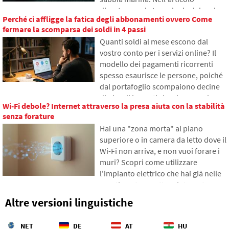
ordine nelle tracce online già oggi.
discuteremo la tecnologia dei cavi
Perché ci affligge la fatica degli abbonamenti ovvero Come
sottomarini. Scoprirai come
fermare la scomparsa dei soldi in 4 passi
funzionano le fibre ottiche, cosa
Quanti soldi al mese escono dal
comporta la loro posa dalle navi e
vostro conto per i servizi online? Il
come gli abissi degli oceani sono
modello dei pagamenti ricorrenti
diventati un campo di battaglia
spesso esaurisce le persone, poiché
geopolitico.
dal portafoglio scompaiono decine
di piccoli importi che si accumulano
Wi-Fi debole? Internet attraverso la presa aiuta con la stabilità
gradualmente in somme
senza forature
inaspettatamente alte. Nel testo ci
Hai una "zona morta" al piano
basiamo su dati freschi del 2026,
superiore o in camera da letto dove il
mostreremo il divario abissale tra le
Wi-Fi non arriva, e non vuoi forare i
nostre stime e la realtà, e offriremo
muri? Scopri come utilizzare
quattro passi concreti per tenere
l'impianto elettrico che hai già nelle
meglio sotto controllo le proprie
pareti per trasmettere internet
spese.
attraverso la rete elettrica.
Altre versioni linguistiche
Nell'articolo ti mostreremo come
funziona un moderno adattatore
NET
DE
AT
HU