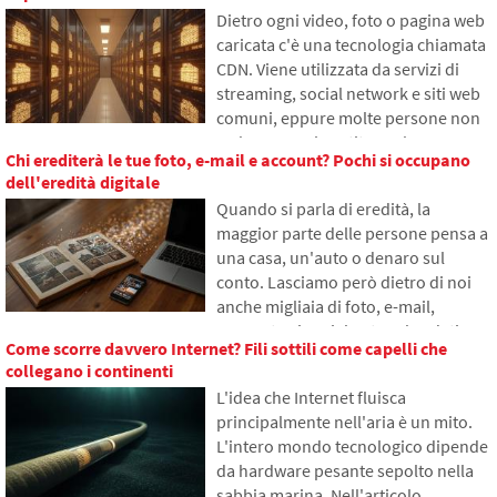
funzionano i grandi modelli
Dietro ogni video, foto o pagina web
linguistici, perché a volte generano
caricata c'è una tecnologia chiamata
risposte false e come i
CDN. Viene utilizzata da servizi di
programmatori cercano di ridurre
streaming, social network e siti web
gradualmente questo problema.
comuni, eppure molte persone non
ne hanno mai sentito parlare.
Chi erediterà le tue foto, e-mail e account? Pochi si occupano
Nell'articolo spiegheremo cosa
dell'eredità digitale
significa questa abbreviazione, come
Quando si parla di eredità, la
funziona, perché il contenuto di
maggior parte delle persone pensa a
internet viene salvato in diverse parti
una casa, un'auto o denaro sul
del mondo e perché senza essa
conto. Lasciamo però dietro di noi
l'internet odierno difficilmente
anche migliaia di foto, e-mail,
funzionerebbe.
account sui social network o dati
Come scorre davvero Internet? Fili sottili come capelli che
salvati nel cloud. Cosa accadrà loro
collegano i continenti
dopo la morte e chi avrà accesso?
L'idea che Internet fluisca
Nell'articolo esploreremo come
principalmente nell'aria è un mito.
funziona l'eredità digitale, perché i
L'intero mondo tecnologico dipende
sopravvissuti possono avere
da hardware pesante sepolto nella
problemi con i dati e come mettere
sabbia marina. Nell'articolo