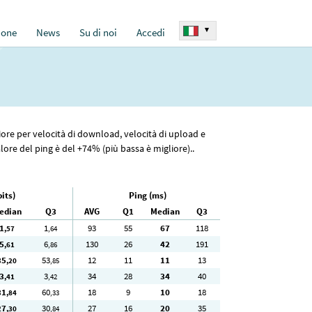
▾
ione
News
Su di noi
Accedi
riore per velocità di download, velocità di upload e
lore del ping è del +74% (più bassa è migliore)..
its)
Ping (ms)
edian
Q3
AVG
Q1
Median
Q3
1
1
93
55
67
118
,57
,64
5
6
130
26
42
191
,61
,86
35
53
12
11
11
13
,20
,85
3
3
34
28
34
40
,41
,42
31
60
18
9
10
18
,84
,33
27
30
27
16
20
35
,30
,84