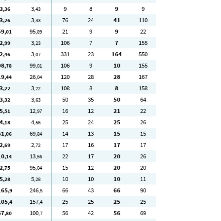
3
3
9
8
9
9
,36
,43
3
3
76
24
41
110
,26
,33
59
95
21
9
9
22
,01
,89
2
3
106
7
7
155
,99
,23
2
3
331
23
164
550
,46
,07
98
99
106
9
10
155
,78
,01
19
26
120
28
28
167
,44
,04
3
3
108
8
8
158
,22
,22
3
3
50
35
50
64
,32
,63
5
12
16
12
21
22
,51
,97
4
4
25
24
25
26
,18
,56
61
69
14
13
15
15
,06
,84
2
2
17
16
17
17
,69
,72
10
13
22
17
20
26
,14
,56
2
95
15
12
20
20
,75
,04
5
5
10
10
10
11
,28
,28
165
246
66
43
66
90
,9
,5
105
157
25
25
25
25
,4
,4
67
100
56
42
56
69
,80
,7