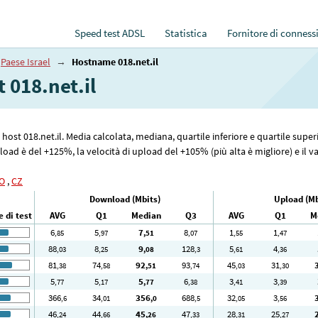
Speed test ADSL
Statistica
Fornitore di conness
Paese Israel
→
Hostname 018.net.il
t 018.net.il
e host 018.net.il. Media calcolata, mediana, quartile inferiore e quartile supe
oad è del +125%, la velocità di upload del +105% (più alta è migliore) e il va
O
,
CZ
Download (Mbits)
Upload (Mb
 di test
AVG
Q1
Median
Q3
AVG
Q1
M
6
5
7
8
1
1
,85
,97
,51
,07
,55
,47
88
8
9
128
5
4
,03
,25
,08
,3
,61
,36
81
74
92
93
45
31
,38
,58
,51
,74
,03
,30
5
5
5
6
3
3
,77
,17
,77
,38
,41
,39
366
34
356
688
32
3
,6
,01
,0
,5
,05
,56
46
44
45
47
28
25
,24
,66
,26
,33
,31
,27