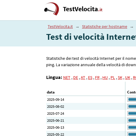
TestVelocita
.it
TestVelocita.it
→
Statistiche per hostname
→
Test di velocità Interne
Statistiche dei test di velocità Internet per il nom
ping. La variazione annuale della velocità di downl
Lingua:
NET
,
DE
,
AT
,
ES
,
FR
,
HU
,
PL
,
SK
,
UK
,
R
data
Conte
2025-09-14
2025-08-02
2025-07-24
2025-06-21
2025-06-13
2025-05-22