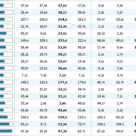
37
37
37
37
3
3
,62
,44
,62
,81
,36
,29
26
19
38
39
2
1
,43
,68
,17
,05
,38
,87
207
200
254
261
55
18
,7
,9
,8
,6
,47
,60
22
16
31
33
2
1
,76
,07
,43
,79
,19
,56
55
8
21
35
18
1
,87
,82
,92
,06
,15
,36
149
109
215
222
66
49
,6
,5
,0
,4
,09
,51
38
29
53
56
17
9
,98
,32
,89
,09
,44
,84
26
19
39
39
2
1
,25
,74
,27
,27
,24
,74
16
10
16
23
3
3
,87
,30
,87
,44
,32
,01
30
23
36
40
9
3
,97
,92
,06
,56
,18
,55
7
7
7
7
4
3
,10
,05
,10
,16
,18
,79
149
132
177
179
48
33
,3
,6
,0
,9
,70
,75
33
31
33
34
2
2
,31
,87
,31
,74
,69
,67
43
18
31
61
10
7
,46
,86
,11
,90
,40
,11
33
2
2
48
64
2
,24
,65
,80
,62
,27
,74
43
43
43
43
5
5
,86
,75
,86
,96
,28
,28
150
90
150
210
165
85
,5
,68
,5
,3
,9
,24
53
9
11
75
139
104
,13
,71
,54
,77
,2
,1
47
31
47
63
67
34
,38
,05
,38
,71
,80
,87