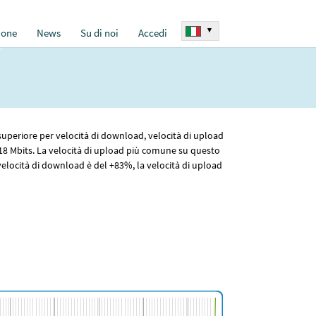
▾
ione
News
Su di noi
Accedi
 superiore per velocità di download, velocità di upload
18
Mbits. La velocità di upload più comune su questo
elocità di download è del +83%, la velocità di upload