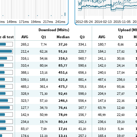
Download (Mbits)
Upload (Mb
 di test
AVG
Q1
Median
Q3
AVG
Q1
M
265
7
37
334
180
8
,2
,74
,20
,1
,7
,86
212
62
91
220
184
17
,4
,26
,92
,7
,2
,82
316
54
316
560
241
30
,1
,56
,5
,7
,1
,55
310
80
85
590
142
24
,4
,54
,77
,6
,0
,14
388
13
451
656
240
17
,1
,15
,6
,3
,5
,54
539
185
621
881
467
256
,1
,8
,8
,4
,6
,0
485
361
475
705
358
93
,2
,4
,7
,5
,4
,86
328
71
92
598
204
27
,9
,30
,45
,0
,9
,87
323
57
246
556
147
22
,7
,10
,5
,4
,8
,35
127
34
76
167
63
12
,7
,73
,41
,7
,79
,60
142
50
78
156
46
22
,9
,99
,09
,7
,99
,60
234
19
80
162
236
19
,8
,74
,14
,3
,6
,23
83
7
17
41
119
5
,17
,59
,01
,20
,3
,34
174
11
13
257
165
19
,6
,23
,11
,2
,4
,07