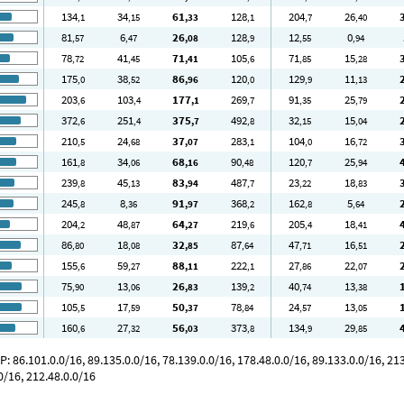
134
34
61
128
204
26
,1
,15
,33
,1
,7
,40
81
6
26
128
12
0
,57
,47
,08
,9
,55
,94
78
41
71
105
71
15
,72
,45
,41
,6
,85
,28
175
38
86
120
129
11
,0
,52
,96
,0
,9
,13
203
103
177
269
91
25
,6
,4
,1
,7
,35
,79
372
251
375
492
32
15
,6
,4
,7
,8
,15
,04
210
24
37
283
104
16
,5
,68
,07
,1
,0
,72
161
34
68
90
120
25
,8
,06
,16
,48
,7
,94
239
45
83
487
23
18
,8
,13
,94
,7
,22
,83
245
8
91
368
162
5
,8
,36
,97
,2
,8
,64
204
48
64
219
205
18
,2
,87
,27
,6
,4
,41
86
18
32
87
47
16
,80
,08
,85
,64
,71
,51
155
59
88
222
27
22
,6
,27
,11
,1
,86
,07
75
13
26
139
40
13
,90
,06
,83
,2
,74
,38
105
17
50
78
24
13
,5
,59
,37
,84
,57
,05
160
27
56
373
134
29
,6
,32
,03
,8
,9
,85
86.101.0.0/16, 89.135.0.0/16, 78.139.0.0/16, 178.48.0.0/16, 89.133.0.0/16, 213.
0/16, 212.48.0.0/16