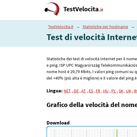
TestVelocita
.it
TestVelocita.it
→
Statistiche per hostname
→
Test di velocità Inter
Statistiche dei test di velocità Internet per il no
e ping. ISP UPC Magyarország Telekommunikációs
nome host è 29
,79
Mbits. I valori ping comuni su
del +40% (più alta è migliore) e il valore del ping è
Lingua:
NET
,
DE
,
AT
,
ES
,
FR
,
HU
,
PL
,
SK
,
UK
,
R
Grafico della velocità del nom
Download