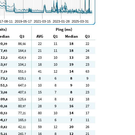
its)
Ping (ms)
edian
Q3
AVG
Q1
Median
Q3
20
86
22
11
18
22
,39
,56
77
164
21
11
18
24
,45
,8
112
414
23
10
13
28
,2
,9
53
104
18
10
19
23
,97
,2
27
551
41
12
14
63
,19
,0
573
619
8
6
8
9
,2
,1
351
647
10
8
9
10
,5
,0
73
407
15
7
8
23
,08
,5
109
125
14
8
12
18
,8
,6
30
80
28
9
16
27
,38
,97
30
77
80
10
14
17
,53
,21
94
165
11
6
7
11
,17
,0
10
42
59
12
20
26
,82
,11
25
241
16
8
12
21
,21
,7