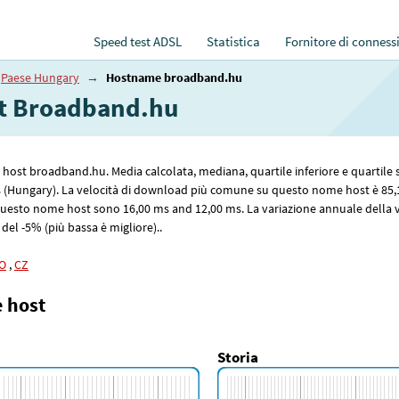
Speed test ADSL
Statistica
Fornitore di conness
Paese Hungary
→
Hostname broadband.hu
net Broadband.hu
me host broadband.hu. Media calcolata, mediana, quartile inferiore e quartile
 (Hungary). La velocità di download più comune su questo nome host è 85
,
 questo nome host sono 16
,00
ms and 12
,00
ms. La variazione annuale della v
 del -5% (più bassa è migliore)..
O
,
CZ
e host
Storia