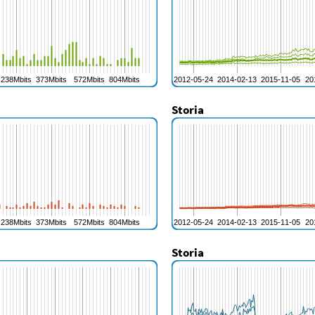
Storia
Storia