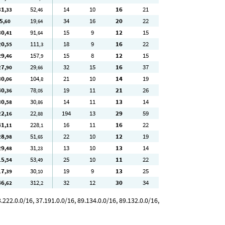
31
52
14
10
16
21
,33
,46
5
19
34
16
20
22
,60
,64
30
91
15
9
12
15
,41
,64
20
111
18
9
16
22
,55
,3
29
157
15
8
12
15
,46
,9
27
29
32
15
16
37
,90
,66
30
104
21
10
14
19
,06
,8
40
78
19
11
21
26
,36
,05
30
30
14
11
13
14
,58
,86
22
22
194
13
29
59
,16
,88
41
228
16
11
16
22
,11
,1
28
51
22
10
12
19
,98
,65
29
31
13
10
13
14
,48
,23
15
53
25
10
11
22
,54
,49
17
30
19
9
13
25
,39
,10
46
312
32
12
30
34
,62
,2
222.0.0/16, 37.191.0.0/16, 89.134.0.0/16, 89.132.0.0/16,