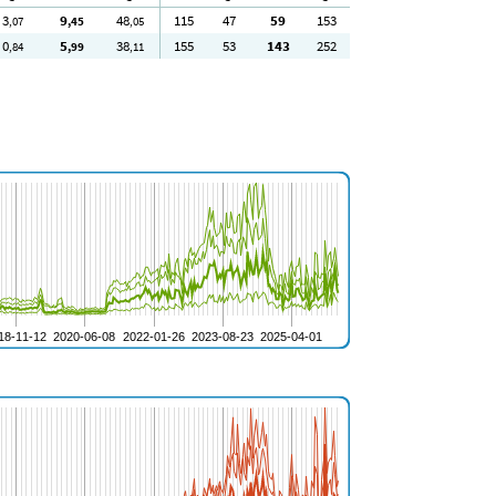
3
9
48
115
47
59
153
,07
,45
,05
0
5
38
155
53
143
252
,84
,99
,11