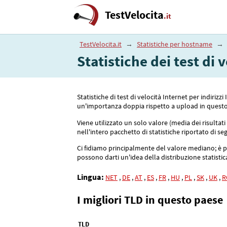
TestVelocita
.it
TestVelocita.it
→
Statistiche per hostname
→
Statistiche dei test di
Statistiche di test di velocità Internet per indir
un'importanza doppia rispetto a upload in questo
Viene utilizzato un solo valore (media dei risultat
nell'intero pacchetto di statistiche riportato di se
Ci fidiamo principalmente del valore mediano; è più
possono darti un'idea della distribuzione statistica 
Lingua:
NET
,
DE
,
AT
,
ES
,
FR
,
HU
,
PL
,
SK
,
UK
,
R
I migliori TLD in questo paese
TLD