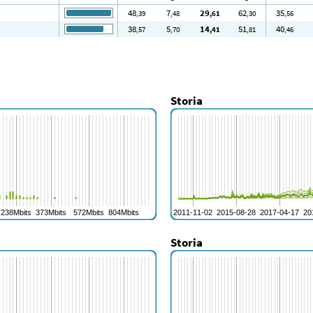
48
7
29
62
35
,39
,48
,61
,30
,56
38
5
14
51
40
,57
,70
,41
,81
,46
Storia
Storia