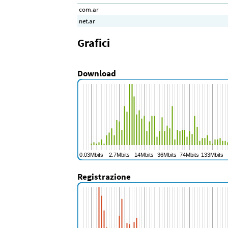
com.ar
net.ar
Grafici
Download
Registrazione