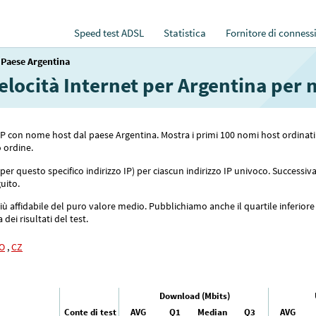
Speed test ADSL
Statistica
Fornitore di conness
Paese Argentina
 velocità Internet per Argentina per
izzi IP con nome host dal paese Argentina. Mostra i primi 100 nomi host ord
 ordine.
i per questo specifico indirizzo IP) per ciascun indirizzo IP univoco. Successi
guito.
 affidabile del puro valore medio. Pubblichiamo anche il quartile inferiore (
dei risultati del test.
O
,
CZ
Download (Mbits)
Conte di test
AVG
Q1
Median
Q3
AVG