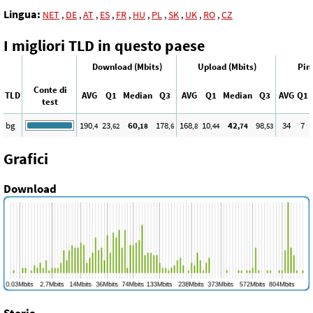
Lingua:
NET
,
DE
,
AT
,
ES
,
FR
,
HU
,
PL
,
SK
,
UK
,
RO
,
CZ
I migliori TLD in questo paese
Download (Mbits)
Upload (Mbits)
Pin
Conte di
TLD
AVG
Q1
Median
Q3
AVG
Q1
Median
Q3
AVG
Q1
test
bg
190
23
60
178
168
10
42
98
34
7
,4
,62
,18
,6
,8
,44
,74
,53
Grafici
Download
Storia