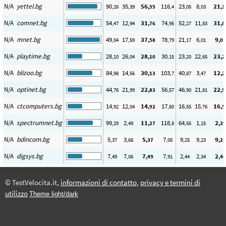
N/A
yettel.bg
90
35
56
116
23
8
21
,26
,39
,55
,4
,05
,03
,1
N/A
comnet.bg
54
12
31
74
52
11
31
,47
,94
,76
,95
,27
,83
,8
N/A
mnet.bg
49
17
37
78
21
6
9
,04
,59
,58
,79
,17
,01
,05
N/A
playtime.bg
28
26
28
30
23
22
23
,10
,04
,10
,15
,20
,65
,2
N/A
blizoo.bg
84
14
30
103
40
3
12
,98
,56
,13
,7
,87
,47
,2
N/A
optinet.bg
44
21
22
56
46
21
22
,76
,99
,83
,57
,90
,81
,9
N/A
ctcomputers.bg
14
12
14
17
16
15
16
,92
,04
,92
,80
,55
,76
,5
N/A
spectrumnet.bg
99
2
11
118
64
1
2
,29
,49
,27
,8
,55
,15
,39
N/A
bdincom.bg
5
3
5
7
9
9
9
,37
,68
,37
,05
,25
,23
,25
N/A
digsys.bg
7
7
7
7
2
2
2
,49
,06
,49
,91
,44
,34
,44
© TestVelocita.it,
informazioni di contatto
,
privacy e termini di
utilizzo
Theme light/dark