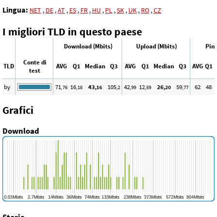
Lingua:
NET
,
DE
,
AT
,
ES
,
FR
,
HU
,
PL
,
SK
,
UK
,
RO
,
CZ
I migliori TLD in questo paese
Download (Mbits)
Upload (Mbits)
Ping
Conte di
TLD
AVG
Q1
Median
Q3
AVG
Q1
Median
Q3
AVG
Q1
test
by
71
16
43
105
42
12
26
59
62
48
,76
,18
,16
,2
,99
,59
,20
,77
Grafici
Download
Storia