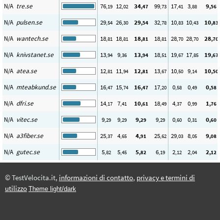
N/A
tre.se
76
12
34
99
17
3
9
,19
,02
,47
,73
,41
,88
,56
N/A
pulsen.se
29
26
29
32
10
10
10
,54
,30
,54
,78
,83
,43
,83
N/A
wantech.se
18
18
18
18
28
28
28
,81
,81
,81
,81
,70
,70
,70
N/A
knivstanet.se
13
9
13
18
19
17
19
,94
,36
,94
,51
,67
,85
,67
N/A
atea.se
12
11
12
13
10
9
10
,81
,94
,81
,67
,50
,14
,50
N/A
mteabkund.se
16
15
16
17
0
0
0
,47
,74
,47
,20
,58
,49
,58
N/A
dfri.se
14
7
10
18
4
0
1
,17
,41
,61
,49
,37
,99
,76
N/A
vitec.se
9
9
9
9
0
0
0
,29
,29
,29
,29
,60
,31
,60
N/A
a3fiber.se
25
4
4
25
29
8
9
,37
,65
,91
,62
,03
,05
,08
N/A
gutec.se
5
5
5
6
2
2
2
,82
,45
,82
,19
,12
,04
,12
© TestVelocita.it,
informazioni di contatto
,
privacy e termini di
utilizzo
Theme light/dark