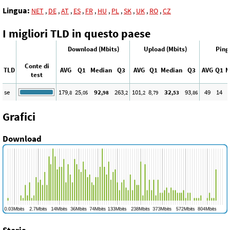
Lingua:
NET
,
DE
,
AT
,
ES
,
FR
,
HU
,
PL
,
SK
,
UK
,
RO
,
CZ
I migliori TLD in questo paese
Download (Mbits)
Upload (Mbits)
Ping
Conte di
TLD
AVG
Q1
Median
Q3
AVG
Q1
Median
Q3
AVG
Q1
M
test
se
179
25
92
263
101
8
32
93
49
14
,8
,05
,98
,2
,2
,79
,53
,86
Grafici
Download
Storia