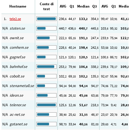
Conte di
Hostname
AVG
Q1
Median
Q3
AVG
Q1
Media
test
1.
tele2.se
236
44
133
354
99
10
41
,6
,17
,2
,3
,47
,91
,12
N/A
stoten.se
440
436
440
445
103
95
103
,7
,0
,7
,5
,6
,32
,6
N/A
ownit.se
222
65
191
247
233
75
122
,3
,15
,3
,4
,9
,94
,5
N/A
comhem.se
228
40
198
242
53
10
10
,5
,24
,4
,5
,58
,02
,53
N/A
gagnef.se
121
120
120
121
100
86
102
,0
,1
,5
,6
,5
,72
,8
N/A
bahnhof.se
253
79
106
338
239
78
109
,2
,90
,8
,2
,6
,17
,3
N/A
cobolt.se
102
69
102
135
92
55
92
,2
,15
,2
,3
,67
,96
,67
N/A
stenametall.se
94
94
94
94
74
71
74
,14
,00
,14
,27
,06
,22
,06
N/A
ideon.se
45
26
45
63
79
77
79
,08
,32
,08
,85
,59
,70
,59
N/A
telenor.se
125
12
51
218
73
9
28
,5
,05
,67
,3
,94
,42
,81
N/A
ac-net.se
38
25
31
46
23
20
26
,90
,62
,55
,37
,57
,78
,56
N/A
gotanet.se
98
33
40
81
29
4
4
,73
,54
,16
,03
,63
,71
,88