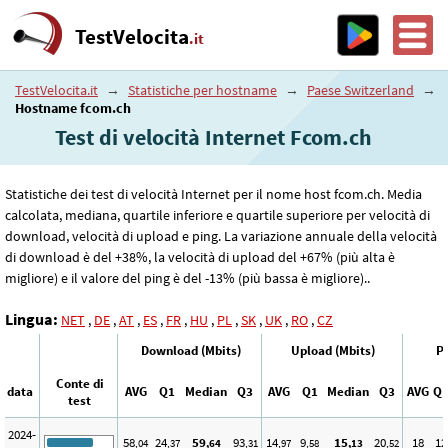
TestVelocita
.it
TestVelocita.it
→
Statistiche per hostname
→
Paese Switzerland
→
Hostname fcom.ch
Test di velocità Internet Fcom.ch
Statistiche dei test di velocità Internet per il nome host fcom.ch. Media
calcolata, mediana, quartile inferiore e quartile superiore per velocità di
download, velocità di upload e ping. La variazione annuale della velocità
di download è del +38%, la velocità di upload del +67% (più alta è
migliore) e il valore del ping è del -13% (più bassa è migliore)..
Lingua:
NET
,
DE
,
AT
,
ES
,
FR
,
HU
,
PL
,
SK
,
UK
,
RO
,
CZ
Download (Mbits)
Upload (Mbits)
Pi
Conte di
data
AVG
Q1
Median
Q3
AVG
Q1
Median
Q3
AVG
Q
test
2024-
58
24
59
93
14
9
15
20
18
12
,04
,37
,64
,31
,97
,58
,13
,52