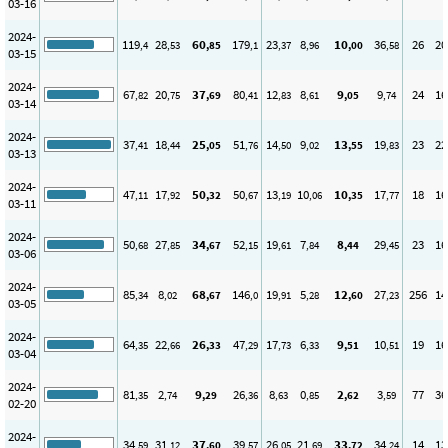
03-16
2024-
119
28
60
179
23
8
10
36
26
20
,4
,53
,85
,1
,37
,96
,00
,58
03-15
2024-
67
20
37
80
12
8
9
9
24
16
,82
,75
,69
,41
,83
,61
,05
,74
03-14
2024-
37
18
25
51
14
9
13
19
23
22
,41
,44
,05
,76
,50
,02
,55
,83
03-13
2024-
47
17
50
50
13
10
10
17
18
16
,11
,92
,32
,67
,19
,06
,35
,77
03-11
2024-
50
27
34
52
19
7
8
29
23
16
,68
,85
,67
,15
,61
,84
,44
,45
03-06
2024-
85
8
68
146
19
5
12
27
256
14
,34
,02
,67
,0
,91
,28
,60
,23
03-05
2024-
64
22
26
47
17
6
9
10
19
16
,35
,66
,33
,29
,73
,33
,51
,51
03-04
2024-
81
2
9
26
8
0
2
3
77
36
,35
,74
,29
,36
,63
,85
,62
,59
02-20
2024-
34
31
37
39
26
21
33
34
14
13
,59
,12
,60
,57
,05
,69
,72
,24