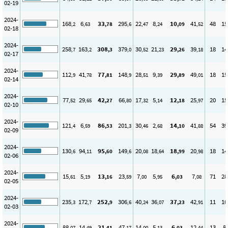
02-19
2024-
168
6
33
295
22
8
10
41
48
15
,2
,63
,78
,6
,47
,24
,09
,52
02-18
2024-
258
163
308
379
30
21
29
39
18
14
,7
,2
,3
,0
,52
,23
,26
,18
02-17
2024-
112
41
77
148
28
9
29
49
18
15
,9
,78
,81
,9
,51
,39
,89
,01
02-14
2024-
77
29
42
66
17
5
12
25
20
15
,52
,65
,27
,80
,32
,14
,18
,97
02-10
2024-
121
6
86
201
30
2
14
41
54
39
,4
,59
,53
,3
,46
,68
,10
,88
02-09
2024-
130
94
95
149
20
18
18
20
18
14
,6
,11
,60
,6
,08
,64
,99
,98
02-06
2024-
15
5
13
23
7
5
6
7
71
28
,61
,19
,16
,59
,00
,95
,03
,08
02-05
2024-
235
172
252
306
40
36
37
42
11
10
,3
,7
,9
,6
,24
,07
,23
,91
02-03
2024-
88
14
21
47
14
5
6
12
13
8
,07
,49
,41
,17
,00
,13
,03
,44