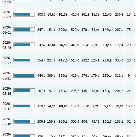
06-05
2026-
303
89
91
410
161
11
11
236
13
1
,0
,80
,51
,4
,5
,31
,40
,6
06-02
2026-
347
151
300
520
178
74
149
267
75
1
,3
,4
,8
,0
,5
,94
,6
,5
06-01
2026-
31
18
36
46
36
8
13
52
29
2
,57
,64
,55
,99
,48
,93
,10
,34
05-28
2026-
354
227
417
513
232
125
224
335
23
1
,4
,1
,0
,0
,0
,5
,9
,0
05-22
2026-
444
369
390
429
274
179
270
311
9
9
,6
,9
,5
,0
,2
,5
,0
,5
05-21
2026-
207
157
283
295
135
78
153
201
24
1
,1
,0
,0
,2
,9
,89
,3
,7
05-16
2026-
118
24
48
177
53
2
5
79
158
1
,6
,39
,60
,9
,09
,71
,29
,57
05-11
2026-
206
156
300
303
104
79
152
153
32
1
,5
,3
,1
,5
,4
,72
,7
,2
05-10
2026-
176
110
217
262
64
20
39
95
31
1
,2
,7
,2
,2
,12
,46
,44
,44