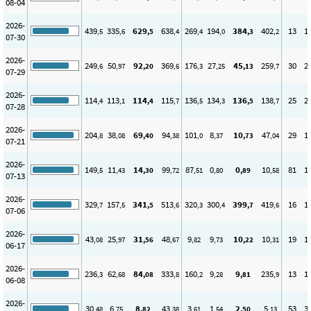
08-04
2026-
439
335
629
638
269
194
384
402
13
1
,5
,6
,5
,4
,4
,0
,3
,2
07-30
2026-
249
50
92
369
176
27
45
259
30
2
,6
,97
,20
,6
,3
,25
,13
,7
07-29
2026-
114
113
114
115
136
134
136
138
25
2
,4
,1
,4
,7
,5
,3
,5
,7
07-28
2026-
204
38
69
94
101
8
10
47
29
1
,8
,08
,40
,38
,0
,37
,73
,04
07-21
2026-
149
11
14
99
87
0
0
10
81
1
,5
,43
,30
,72
,51
,80
,89
,58
07-13
2026-
329
157
341
513
320
300
399
419
16
1
,7
,5
,5
,6
,3
,4
,7
,6
07-06
2026-
43
25
31
48
9
9
10
10
19
1
,08
,97
,56
,67
,82
,73
,22
,31
06-17
2026-
236
62
84
333
160
9
9
235
13
1
,3
,68
,08
,8
,2
,28
,81
,9
06-08
2026-
30
6
8
43
3
1
2
5
53
3
,48
,75
,82
,38
,61
,54
,50
,13