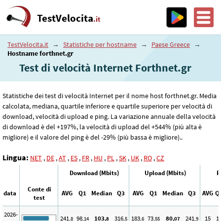
TestVelocita
.it
TestVelocita.it
→
Statistiche per hostname
→
Paese Greece
→
Hostname forthnet.gr
Test di velocità Internet Forthnet.gr
Statistiche dei test di velocità Internet per il nome host forthnet.gr. Media
calcolata, mediana, quartile inferiore e quartile superiore per velocità di
download, velocità di upload e ping. La variazione annuale della velocità
di download è del +197%, la velocità di upload del +544% (più alta è
migliore) e il valore del ping è del -29% (più bassa è migliore)..
Lingua:
NET
,
DE
,
AT
,
ES
,
FR
,
HU
,
PL
,
SK
,
UK
,
RO
,
CZ
Download (Mbits)
Upload (Mbits)
P
Conte di
data
AVG
Q1
Median
Q3
AVG
Q1
Median
Q3
AVG
Q
test
2026-
241
98
103
316
183
73
80
241
15
1
,8
,14
,8
,5
,6
,55
,07
,9