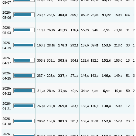
05-07
2026-
239
238
304
305
85
25
91
150
637
1
,7
,5
,8
,9
,52
,86
,22
,9
05-06
2026-
118
26
49
176
55
6
7
81
31
2
,5
,25
,75
,4
,69
,46
,93
,05
05-03
2026-
163
28
178
292
137
39
153
218
33
1
,1
,68
,5
,8
,0
,05
,9
,0
04-29
2026-
303
303
303
304
152
152
152
153
13
1
,8
,1
,8
,5
,6
,2
,6
,0
04-27
2026-
237
203
237
271
146
143
146
149
51
3
,7
,5
,7
,8
,6
,3
,6
,8
04-25
2026-
81
28
32
40
34
4
6
10
50
2
,73
,35
,96
,27
,92
,89
,49
,08
04-22
2026-
269
256
269
283
138
126
138
150
12
1
,8
,0
,8
,6
,4
,8
,4
,0
04-21
2026-
206
158
301
301
108
85
152
152
23
1
,0
,0
,5
,8
,4
,97
,0
,6
04-18
2026-