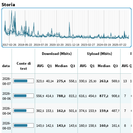
Storia
Download (Mbits)
Upload (Mbits)
P
Conte di
data
AVG
Q1
Median
Q3
AVG
Q1
Median
Q3
AVG
Q
test
2026-
323
40
275
558
330
25
263
569
13
1
,0
,24
,4
,1
,5
,30
,8
,0
08-07
2026-
556
414
788
815
616
454
877
908
7
6
,9
,3
,2
,2
,1
,0
,2
,8
08-06
2026-
382
153
162
501
374
153
159
487
7
6
,5
,1
,0
,8
,5
,9
,8
,7
08-04
2026-
143
142
143
143
160
158
160
161
8
8
,0
,5
,0
,6
,0
,5
,0
,6
08-03