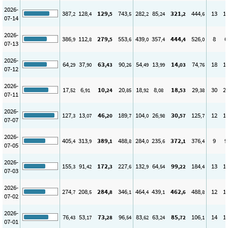
2026-
387
128
129
743
282
85
321
444
13
1
,2
,4
,5
,5
,2
,24
,2
,6
07-14
2026-
386
112
279
553
439
357
444
526
8
6
,9
,8
,5
,6
,0
,4
,4
,0
07-13
2026-
64
37
63
90
54
13
14
74
18
1
,29
,90
,43
,26
,49
,99
,03
,76
07-12
2026-
17
6
10
20
18
8
18
29
30
2
,52
,91
,24
,85
,92
,08
,53
,38
07-11
2026-
127
13
46
189
104
26
30
125
12
1
,3
,07
,20
,7
,0
,98
,57
,7
07-07
2026-
405
313
389
488
284
235
372
376
9
9
,4
,9
,1
,8
,0
,6
,1
,4
07-05
2026-
155
91
172
227
132
64
99
184
13
1
,3
,42
,3
,6
,9
,54
,22
,4
07-03
2026-
274
208
284
346
464
439
462
488
12
1
,7
,5
,8
,1
,4
,1
,6
,8
07-02
2026-
76
53
73
96
83
63
85
106
14
1
,43
,17
,28
,54
,62
,24
,72
,1
07-01