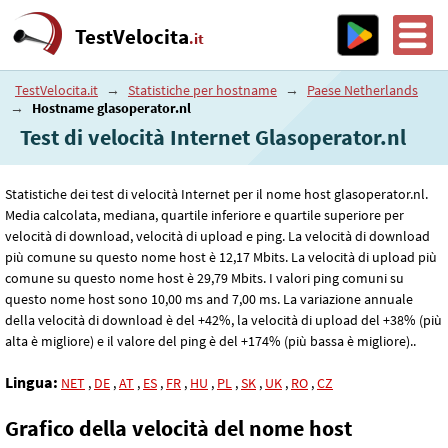
TestVelocita
.it
TestVelocita.it
→
Statistiche per hostname
→
Paese Netherlands
→
Hostname glasoperator.nl
Test di velocità Internet Glasoperator.nl
Statistiche dei test di velocità Internet per il nome host glasoperator.nl.
Media calcolata, mediana, quartile inferiore e quartile superiore per
velocità di download, velocità di upload e ping. La velocità di download
più comune su questo nome host è 12
,17
Mbits. La velocità di upload più
comune su questo nome host è 29
,79
Mbits. I valori ping comuni su
questo nome host sono 10
,00
ms and 7
,00
ms. La variazione annuale
della velocità di download è del +42%, la velocità di upload del +38% (più
alta è migliore) e il valore del ping è del +174% (più bassa è migliore)..
Lingua:
NET
,
DE
,
AT
,
ES
,
FR
,
HU
,
PL
,
SK
,
UK
,
RO
,
CZ
Grafico della velocità del nome host