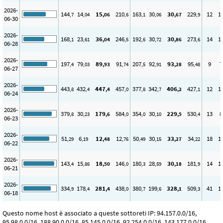
2026-
144
14
15
210
163
30
30
229
12
1
,7
,04
,06
,6
,1
,06
,67
,9
06-30
2026-
168
23
36
246
192
30
30
273
14
1
,1
,61
,04
,5
,6
,72
,86
,6
06-28
2026-
197
79
89
91
207
92
93
95
9
7
,4
,03
,93
,74
,5
,91
,28
,48
06-27
2026-
443
432
447
457
377
342
406
427
12
1
,8
,4
,4
,0
,8
,7
,2
,1
06-24
2026-
379
30
179
584
354
30
229
530
13
8
,8
,23
,6
,0
,0
,10
,5
,4
06-23
2026-
51
6
12
12
50
30
33
34
18
1
,29
,19
,48
,76
,49
,15
,27
,22
06-22
2026-
143
15
18
146
180
28
30
181
14
1
,4
,86
,50
,0
,3
,59
,18
,9
06-21
2026-
334
178
281
438
380
199
328
509
41
1
,9
,4
,4
,0
,7
,6
,1
,3
06-18
Questo nome host è associato a queste sottoreti IP: 94.157.0.0/16,
95.98.0.0/16, 188.90.0.0/16, 85.145.0.0/16, 92.254.0.0/16, 143.177.0.0/16,