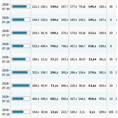
2026-
211
140
144
197
177
70
144
158
36
8
,3
,1
,0
,7
,5
,88
,4
,1
07-30
2026-
144
143
144
145
145
143
145
147
8
8
,4
,8
,4
,0
,3
,2
,3
,5
07-28
2026-
203
56
184
275
173
33
113
330
10
9
,3
,76
,3
,2
,6
,68
,1
,9
07-27
2026-
523
400
706
738
457
366
638
638
8
7
,8
,4
,5
,6
,5
,7
,3
,8
07-26
2026-
188
13
57
247
161
30
32
86
35
1
,1
,21
,17
,5
,6
,07
,84
,21
07-25
2026-
332
108
296
395
286
134
274
361
15
1
,5
,7
,3
,8
,4
,6
,6
,0
07-24
2026-
286
50
71
446
220
36
63
416
10
8
,5
,97
,32
,6
,9
,92
,80
,4
07-23
2026-
465
349
682
690
327
244
458
475
13
1
,8
,0
,1
,8
,1
,5
,8
,6
07-21
2026-
154
20
23
222
140
2
3
209
165
1
,5
,98
,81
,7
,2
,31
,12
,6
07-16