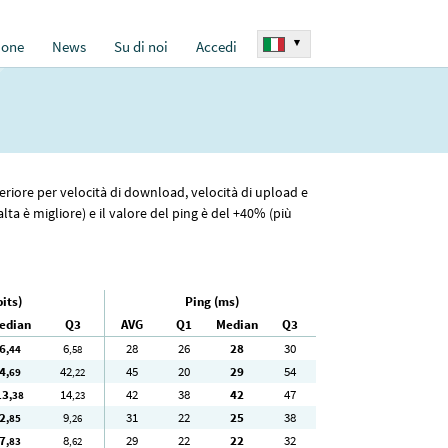
▾
ione
News
Su di noi
Accedi
periore per velocità di download, velocità di upload e
ta è migliore) e il valore del ping è del +40% (più
its)
Ping (ms)
edian
Q3
AVG
Q1
Median
Q3
6
6
28
26
28
30
,44
,58
4
42
45
20
29
54
,69
,22
13
14
42
38
42
47
,38
,23
2
9
31
22
25
38
,85
,26
7
8
29
22
22
32
,83
,62