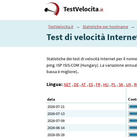
TestVelocita
.it
TestVelocita.it
→
Statistiche per hostname
→
Test di velocità Intern
Statistiche dei test di velocità Internet per il no
ping. ISP ISIS-COM (Hungary). La variazione annuale
bassa è migliore)..
Lingua:
NET
,
DE
,
AT
,
ES
,
FR
,
HU
,
PL
,
SK
,
UK
,
R
data
Conte
2026-07-21
2026-07-13
2026-07-09
2026-06-14
2026-05-28