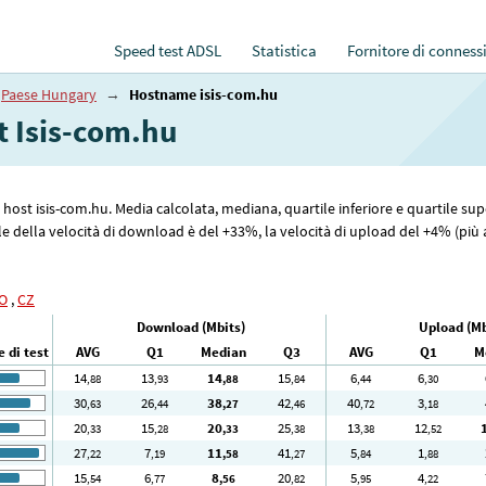
Speed test ADSL
Statistica
Fornitore di conness
Paese Hungary
→
Hostname isis-com.hu
et Isis-com.hu
me host isis-com.hu. Media calcolata, mediana, quartile inferiore e quartile su
 della velocità di download è del +33%, la velocità di upload del +4% (più al
O
,
CZ
Download (Mbits)
Upload (Mb
 di test
AVG
Q1
Median
Q3
AVG
Q1
M
14
13
14
15
6
6
,88
,93
,88
,84
,44
,30
30
26
38
42
40
3
,63
,44
,27
,46
,72
,18
20
15
20
25
13
12
,33
,28
,33
,38
,38
,52
27
7
11
41
5
1
,22
,19
,58
,27
,84
,88
15
6
8
20
5
4
,54
,77
,56
,82
,95
,22