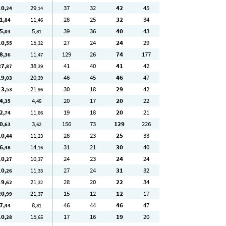
10
29
37
32
42
45
,24
,14
1
11
28
25
32
34
,84
,46
5
5
39
36
40
43
,03
,81
10
15
27
24
24
29
,55
,32
8
11
129
26
74
177
,36
,47
37
38
41
40
41
42
,87
,39
19
20
46
45
46
47
,03
,39
13
21
30
18
29
42
,53
,96
4
4
20
17
20
22
,35
,45
2
11
19
18
20
21
,74
,86
0
3
156
73
129
226
,63
,62
10
11
28
23
25
33
,44
,23
6
14
31
21
30
40
,48
,16
10
10
24
23
24
24
,27
,37
10
11
27
24
31
32
,26
,33
19
21
28
20
22
34
,62
,32
20
21
15
12
12
17
,99
,37
7
8
46
44
46
47
,44
,81
10
15
17
16
19
20
,28
,65