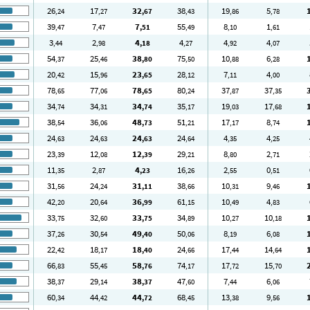
26
17
32
38
19
5
,24
,27
,67
,43
,86
,78
39
7
7
55
8
1
,47
,47
,51
,49
,10
,61
3
2
4
4
4
4
,44
,98
,18
,27
,92
,07
54
25
38
75
10
6
,37
,46
,80
,50
,88
,28
20
15
23
28
7
4
,42
,96
,65
,12
,11
,00
78
77
78
80
37
37
,65
,06
,65
,24
,87
,35
34
34
34
35
19
17
,74
,31
,74
,17
,03
,68
38
36
48
51
17
8
,54
,06
,73
,21
,17
,74
24
24
24
24
4
4
,63
,63
,63
,64
,35
,25
23
12
12
29
8
2
,39
,08
,39
,21
,80
,71
11
2
4
16
2
0
,35
,87
,23
,26
,55
,51
31
24
31
38
10
9
,56
,24
,11
,66
,31
,46
42
20
36
61
10
4
,20
,64
,99
,15
,49
,83
33
32
33
34
10
10
,75
,60
,75
,89
,27
,18
37
30
49
50
8
6
,26
,54
,40
,06
,19
,08
22
18
18
24
17
14
,42
,17
,40
,66
,44
,64
66
55
58
74
17
15
,83
,45
,76
,17
,72
,70
38
29
38
47
7
6
,37
,14
,37
,60
,44
,06
60
44
44
68
13
9
,34
,42
,72
,45
,38
,56