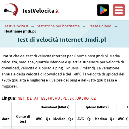
TestVelocita
.it
TestVelocita.it
→
Statistiche per hostname
→
Paese Poland
→
Hostname jmdi.pl
Test di velocità Internet Jmdi.pl
Statistiche dei test di velocità Internet per il nome host jmdi.pl. Media
calcolata, mediana, quartile inferiore e quartile superiore per velocità di
download, velocità di upload e ping. ISP JMDI (Poland). La variazione
annuale della velocità di download è del +48%, la velocità di upload del
+70% (più alta è migliore) e il valore del ping è del -31% (più bassa è
migliore)..
Lingua:
NET
,
DE
,
AT
,
ES
,
FR
,
HU
,
PL
,
SK
,
UK
,
RO
,
CZ
Download (Mbits)
Upload (Mbits)
P
Conte di
data
AVG
Q1
Median
Q3
AVG
Q1
Median
Q3
AVG
Q
test