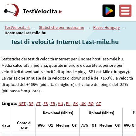
TestVelocita
.it
TestVelocita.it
→
Statistiche per hostname
→
Paese Hungary
→
Hostname last-mile.hu
Test di velocità Internet Last-mile.hu
Statistiche dei test di velocità Internet per il nome host last-mile.hu.
Media calcolata, mediana, quartile inferiore e quartile superiore per
velocità di download, velocità di upload e ping. ISP Last-Mile (Hungary).
La variazione annuale della velocità di download è del +153%, la velocità
di upload del +468% (più alta è migliore) e il valore del ping è del -35%
(più bassa è migliore)..
Lingua:
NET
,
DE
,
AT
,
ES
,
FR
,
HU
,
PL
,
SK
,
UK
,
RO
,
CZ
Download (Mbits)
Upload (Mbits)
P
Conte di
data
AVG
Q1
Median
Q3
AVG
Q1
Median
Q3
AVG
Q
test