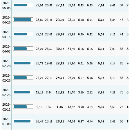
2026-
29
26
27
32
8
6
7
9
34
29
,96
,56
,95
,35
,53
,93
,24
,48
05-03
2026-
23
21
23
25
6
6
6
6
48
45
,60
,41
,60
,78
,78
,71
,78
,84
04-26
2026-
29
28
29
29
6
6
6
7
41
36
,28
,88
,68
,88
,90
,52
,58
,12
04-15
2026-
28
26
30
31
6
6
6
7
36
35
,29
,52
,97
,40
,86
,55
,61
,05
04-08
2026-
23
19
23
27
6
5
6
7
83
74
,73
,66
,73
,80
,21
,28
,21
,14
02-28
2026-
24
22
24
26
5
5
5
6
36
35
,21
,13
,21
,29
,97
,76
,97
,18
02-26
2026-
12
8
12
15
3
2
3
4
75
60
,12
,54
,12
,70
,19
,12
,19
,26
02-25
2026-
9
1
1
13
4
3
4
5
24
18
,18
,07
,46
,42
,78
,84
,65
,65
02-11
2026-
28
13
28
44
6
4
6
8
56
19
,49
,15
,71
,05
,37
,44
,48
,41
01-08