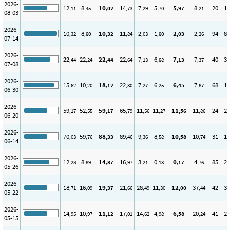
2026-
12
8
10
14
7
5
5
8
20
19
,11
,45
,02
,73
,29
,70
,97
,21
08-03
2026-
10
8
10
11
2
1
2
2
94
83
,32
,80
,32
,84
,03
,80
,03
,26
07-14
2026-
22
22
22
22
7
6
7
7
40
38
,44
,24
,44
,64
,13
,88
,13
,37
07-08
2026-
15
10
18
22
7
6
6
7
68
18
,62
,20
,12
,30
,27
,25
,45
,87
06-30
2026-
59
52
59
65
11
11
11
11
24
21
,17
,55
,17
,79
,56
,27
,56
,86
06-20
2026-
70
59
88
89
9
8
10
10
31
17
,03
,76
,33
,46
,36
,58
,58
,74
06-14
2026-
12
8
14
16
3
0
0
4
85
26
,28
,89
,87
,97
,21
,13
,17
,76
05-26
2026-
18
16
19
21
28
11
12
37
42
32
,71
,09
,37
,66
,49
,30
,00
,44
05-22
2026-
14
10
11
17
14
4
6
20
41
27
,95
,97
,12
,01
,62
,98
,58
,24
05-15