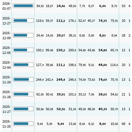
2026-
34
18
24
49
7
6
6
9
53
41
,93
,87
,46
,50
,79
,07
,44
,70
01-07
2025-
119
59
112
176
52
40
74
75
20
16
,6
,37
,2
,1
,67
,27
,35
,91
12-27
2025-
24
14
29
36
6
5
8
8
28
20
,40
,83
,07
,31
,85
,85
,83
,84
12-09
2025-
150
99
150
200
54
43
54
65
12
11
,2
,48
,2
,8
,80
,86
,80
,73
12-05
2025-
127
39
111
198
79
9
44
114
20
14
,4
,86
,1
,6
,95
,32
,00
,6
12-04
2025-
244
242
244
246
74
73
74
75
13
13
,4
,4
,4
,5
,69
,63
,69
,75
11-29
2025-
92
30
39
101
33
7
28
54
21
12
,05
,42
,91
,5
,23
,06
,65
,82
11-28
2025-
50
50
50
51
49
48
49
50
13
12
,56
,09
,56
,03
,39
,09
,39
,70
11-27
2025-
9
5
9
13
8
6
8
10
68
43
,44
,09
,44
,80
,44
,32
,44
,56
11-20