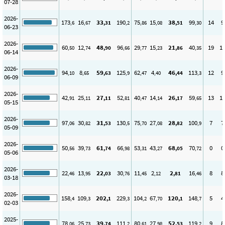
07-28
2026-
173
16
33
190
75
15
38
99
14
9
,6
,67
,31
,2
,86
,08
,51
,30
06-23
2026-
60
12
48
96
29
15
21
40
19
1
,50
,74
,90
,66
,77
,23
,86
,35
06-14
2026-
94
8
59
125
62
4
46
113
12
9
,10
,65
,63
,9
,47
,40
,44
,3
06-09
2026-
42
25
27
52
40
14
26
59
13
1
,91
,11
,11
,81
,47
,14
,17
,65
05-15
2026-
97
30
31
130
75
27
28
100
7
7
,06
,82
,53
,5
,70
,08
,82
,9
05-09
2026-
50
39
61
66
53
43
68
70
0
0
,56
,73
,74
,98
,31
,27
,05
,72
05-06
2026-
22
13
22
30
11
2
2
16
8
8
,46
,95
,03
,76
,45
,12
,81
,46
03-18
2026-
158
109
202
229
104
67
120
148
5
4
,4
,3
,1
,3
,2
,70
,1
,7
02-03
2025-
78
25
39
111
80
27
52
119
9
8
,06
,73
,74
,2
,61
,98
,53
,2