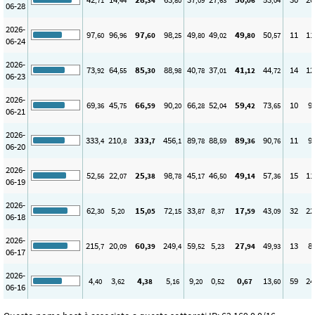
,71
,44
,34
,80
,09
,63
,06
,04
06-28
2026-
97
96
97
98
49
49
49
50
11
11
,60
,96
,60
,25
,80
,02
,80
,57
06-24
2026-
73
64
85
88
40
37
41
44
14
12
,92
,55
,30
,98
,78
,01
,12
,72
06-23
2026-
69
45
66
90
66
52
59
73
10
9
,36
,75
,59
,20
,28
,04
,42
,65
06-21
2026-
333
210
333
456
89
88
89
90
11
9
,4
,8
,7
,1
,78
,59
,36
,76
06-20
2026-
52
22
25
98
45
46
49
57
15
11
,56
,07
,38
,78
,17
,50
,14
,36
06-19
2026-
62
5
15
72
33
8
17
43
32
22
,30
,20
,05
,15
,87
,37
,59
,09
06-18
2026-
215
20
60
249
59
5
27
49
13
8
,7
,09
,39
,4
,52
,23
,94
,93
06-17
2026-
4
3
4
5
9
0
0
13
59
24
,40
,62
,38
,16
,20
,52
,67
,60
06-16