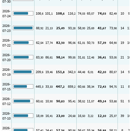
07-30
2026-
108
101
108
116
74
65
74
82
10
9
,6
,1
,6
,2
,03
,57
,03
,49
07-24
2026-
88
21
25
93
58
25
41
73
14
12
,92
,13
,49
,28
,00
,69
,67
,98
07-23
2026-
62
17
82
96
61
50
57
64
19
10
,54
,74
,50
,06
,01
,73
,39
,90
07-22
2026-
83
86
98
99
31
12
36
53
21
10
,30
,61
,14
,55
,81
,48
,41
,05
07-20
2026-
209
19
151
342
44
6
42
80
14
9
,6
,46
,8
,0
,48
,01
,10
,57
07-19
2026-
445
33
447
859
60
38
72
94
11
8
,3
,33
,2
,2
,66
,34
,43
,75
07-15
2026-
60
10
90
95
38
11
49
53
51
9
,61
,90
,83
,41
,52
,57
,14
,88
07-12
2026-
18
16
23
24
16
3
12
25
39
10
,09
,41
,00
,68
,50
,22
,10
,37
07-10
2026-
57
24
57
90
56
55
56
58
8
7
,42
,42
,56
,56
,67
,34
,88
,22