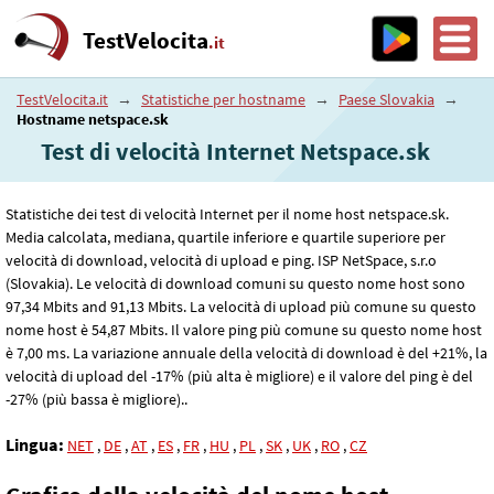
TestVelocita
.it
TestVelocita.it
→
Statistiche per hostname
→
Paese Slovakia
→
Hostname netspace.sk
Test di velocità Internet Netspace.sk
Statistiche dei test di velocità Internet per il nome host netspace.sk.
Media calcolata, mediana, quartile inferiore e quartile superiore per
velocità di download, velocità di upload e ping. ISP NetSpace, s.r.o
(Slovakia). Le velocità di download comuni su questo nome host sono
97
,34
Mbits and 91
,13
Mbits. La velocità di upload più comune su questo
nome host è 54
,87
Mbits. Il valore ping più comune su questo nome host
è 7
,00
ms. La variazione annuale della velocità di download è del +21%, la
velocità di upload del -17% (più alta è migliore) e il valore del ping è del
-27% (più bassa è migliore)..
Lingua:
NET
,
DE
,
AT
,
ES
,
FR
,
HU
,
PL
,
SK
,
UK
,
RO
,
CZ