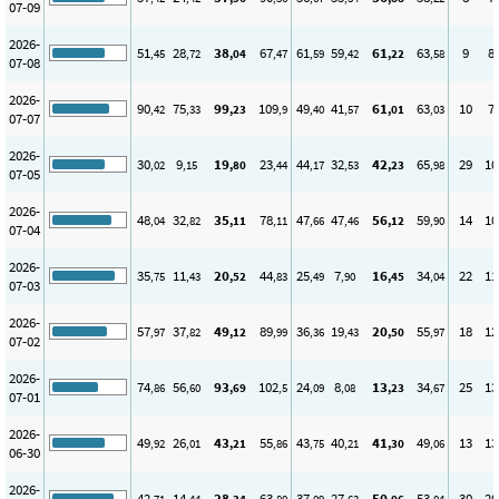
07-09
2026-
51
28
38
67
61
59
61
63
9
8
,45
,72
,04
,47
,59
,42
,22
,58
07-08
2026-
90
75
99
109
49
41
61
63
10
7
,42
,33
,23
,9
,40
,57
,01
,03
07-07
2026-
30
9
19
23
44
32
42
65
29
10
,02
,15
,80
,44
,17
,53
,23
,98
07-05
2026-
48
32
35
78
47
47
56
59
14
10
,04
,82
,11
,11
,66
,46
,12
,90
07-04
2026-
35
11
20
44
25
7
16
34
22
11
,75
,43
,52
,83
,49
,90
,45
,04
07-03
2026-
57
37
49
89
36
19
20
55
18
12
,97
,82
,12
,99
,36
,43
,50
,97
07-02
2026-
74
56
93
102
24
8
13
34
25
13
,86
,60
,69
,5
,09
,08
,23
,67
07-01
2026-
49
26
43
55
43
40
41
49
13
13
,92
,01
,21
,86
,75
,21
,30
,06
06-30
2026-
42
14
28
63
37
27
50
53
30
20