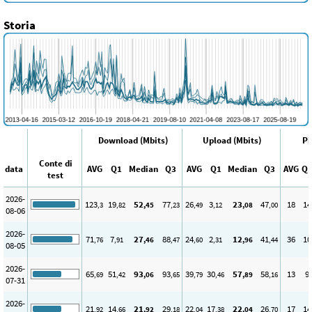
Storia
Download (Mbits)
Upload (Mbits)
Pi
Conte di
data
AVG
Q1
Median
Q3
AVG
Q1
Median
Q3
AVG
Q
test
2026-
123
19
52
77
26
3
23
47
18
14
,3
,82
,45
,23
,49
,12
,08
,00
08-06
2026-
71
7
27
88
24
2
12
41
36
10
,76
,91
,46
,47
,60
,31
,96
,44
08-05
2026-
65
51
93
93
39
30
57
58
13
9
,69
,42
,06
,65
,79
,46
,89
,16
07-31
2026-
21
14
21
29
22
17
22
26
17
14
,92
,66
,92
,18
,04
,38
,04
,70