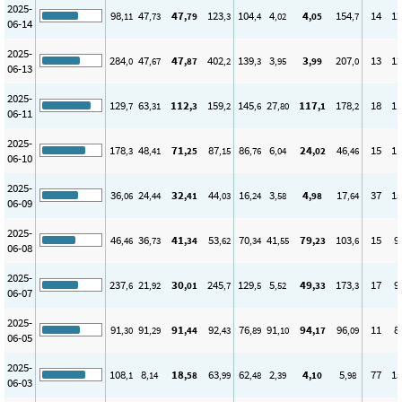
2025-
98
47
47
123
104
4
4
154
14
12
,11
,73
,79
,3
,4
,02
,05
,7
06-14
2025-
284
47
47
402
139
3
3
207
13
12
,0
,67
,87
,2
,3
,95
,99
,0
06-13
2025-
129
63
112
159
145
27
117
178
18
11
,7
,31
,3
,2
,6
,80
,1
,2
06-11
2025-
178
48
71
87
86
6
24
46
15
11
,3
,41
,25
,15
,76
,04
,02
,46
06-10
2025-
36
24
32
44
16
3
4
17
37
15
,06
,44
,41
,03
,24
,58
,98
,64
06-09
2025-
46
36
41
53
70
41
79
103
15
9
,46
,73
,34
,62
,34
,55
,23
,6
06-08
2025-
237
21
30
245
129
5
49
173
17
9
,6
,92
,01
,7
,5
,52
,33
,3
06-07
2025-
91
91
91
92
76
91
94
96
11
8
,30
,29
,44
,43
,89
,10
,17
,09
06-05
2025-
108
8
18
63
62
2
4
5
77
15
,1
,14
,58
,99
,48
,39
,10
,98
06-03