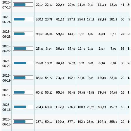
2025-
22
22
22
22
11
9
11
13
41
39
,54
,17
,54
,92
,24
,19
,24
,29
07-13
2025-
200
23
41
297
254
17
33
381
50
9
,7
,75
,25
,9
,5
,16
,38
,3
06-24
2025-
98
34
59
143
5
4
4
6
24
20
,65
,34
,65
,5
,16
,02
,83
,13
06-23
2025-
25
3
36
37
12
1
2
7
36
18
,36
,84
,36
,45
,76
,59
,67
,96
06-22
2025-
29
10
34
37
6
6
6
6
30
20
,07
,23
,49
,22
,23
,08
,30
,54
06-21
2025-
83
54
73
102
44
9
19
53
20
13
,66
,77
,37
,3
,05
,84
,10
,30
06-19
2025-
60
55
65
68
57
41
79
84
16
11
,80
,22
,04
,49
,63
,53
,44
,64
06-17
2025-
204
60
132
276
100
26
83
157
18
11
,4
,52
,8
,7
,1
,26
,32
,2
06-16
2025-
237
50
190
377
192
28
194
358
22
10
,0
,57
,5
,0
,1
,06
,1
,1
06-15