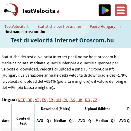
TestVelocita
.it
TestVelocita.it
→
Statistiche per hostname
→
Paese Hungary
→
Hostname oroscom.hu
Test di velocità Internet Oroscom.hu
Statistiche dei test di velocità Internet per il nome host oroscom.hu.
Media calcolata, mediana, quartile inferiore e quartile superiore per
velocità di download, velocità di upload e ping. ISP Oros-Com Kft
(Hungary). La variazione annuale della velocità di download è del +179%,
la velocità di upload del +654% (più alta è migliore) e il valore del ping è
del +4% (più bassa è migliore)..
Lingua:
NET
,
DE
,
AT
,
ES
,
FR
,
HU
,
PL
,
SK
,
UK
,
RO
,
CZ
Download (Mbits)
Upload (Mbits)
Pi
Conte di
data
AVG
Q1
Median
Q3
AVG
Q1
Median
Q3
AVG
Q
test