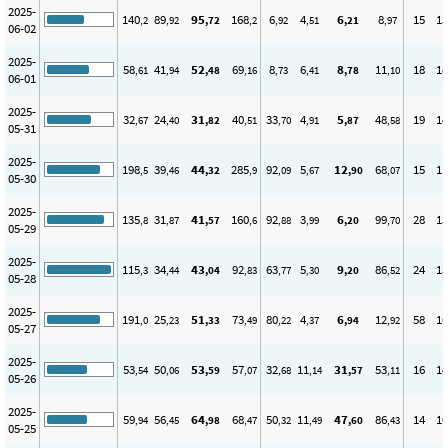
2025-
140
89
95
168
6
4
6
8
15
13
,2
,92
,72
,2
,92
,51
,21
,97
06-02
2025-
58
41
52
69
8
6
8
11
18
18
,61
,94
,48
,16
,73
,41
,78
,10
06-01
2025-
32
24
31
40
33
4
5
48
19
14
,67
,40
,82
,51
,70
,91
,87
,58
05-31
2025-
198
39
44
285
92
5
12
68
15
11
,5
,46
,32
,9
,09
,67
,90
,07
05-30
2025-
135
31
41
160
92
3
6
99
28
13
,8
,87
,57
,6
,88
,99
,20
,70
05-29
2025-
115
34
43
92
63
5
9
86
24
13
,3
,44
,04
,83
,77
,30
,20
,52
05-28
2025-
191
25
51
73
80
4
6
12
58
16
,0
,23
,33
,49
,22
,37
,94
,92
05-27
2025-
53
50
53
57
32
11
31
53
16
14
,54
,06
,59
,07
,68
,14
,57
,11
05-26
2025-
59
56
64
68
50
11
47
86
14
10
,94
,45
,98
,47
,32
,49
,60
,43
05-25