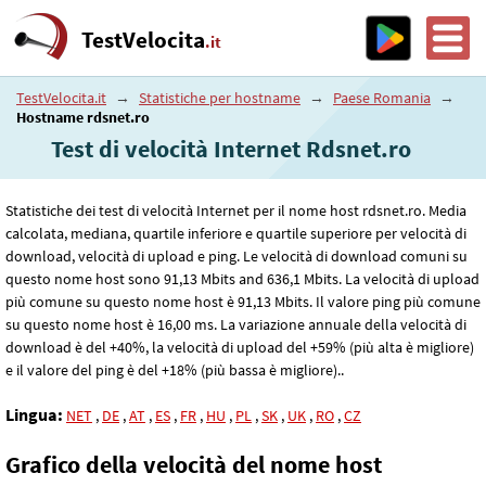
TestVelocita
.it
TestVelocita.it
→
Statistiche per hostname
→
Paese Romania
→
Hostname rdsnet.ro
Test di velocità Internet Rdsnet.ro
Statistiche dei test di velocità Internet per il nome host rdsnet.ro. Media
calcolata, mediana, quartile inferiore e quartile superiore per velocità di
download, velocità di upload e ping. Le velocità di download comuni su
questo nome host sono 91
,13
Mbits and 636
,1
Mbits. La velocità di upload
più comune su questo nome host è 91
,13
Mbits. Il valore ping più comune
su questo nome host è 16
,00
ms. La variazione annuale della velocità di
download è del +40%, la velocità di upload del +59% (più alta è migliore)
e il valore del ping è del +18% (più bassa è migliore)..
Lingua:
NET
,
DE
,
AT
,
ES
,
FR
,
HU
,
PL
,
SK
,
UK
,
RO
,
CZ
Grafico della velocità del nome host