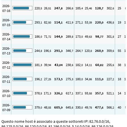
2026-
220
26
247
266
185
25
128
302
25
8
,5
,51
,8
,6
,4
,46
,7
,6
07-16
2026-
293
82
114
411
271
53
220
436
19
1
,1
,50
,1
,9
,2
,39
,0
,8
07-15
2026-
186
71
144
289
173
49
98
301
27
1
,0
,72
,9
,8
,0
,63
,77
,8
07-14
2026-
244
196
291
346
264
120
260
359
55
1
,8
,5
,3
,7
,7
,8
,9
,6
07-13
2026-
181
39
43
238
182
14
60
255
38
1
,3
,94
,04
,6
,0
,11
,82
,6
07-12
2026-
196
27
173
275
180
34
111
227
18
1
,2
,25
,5
,3
,0
,86
,0
,2
07-11
2026-
378
171
326
617
337
93
357
521
14
1
,5
,3
,2
,1
,1
,58
,3
,1
07-10
2026-
379
48
605
645
330
49
477
566
40
9
,0
,55
,9
,6
,0
,78
,6
,2
07-09
Questo nome host è associato a queste sottoreti IP: 82.76.0.0/16,
86.125.0.0/16, 86.120.0.0/16, 81.196.0.0/16, 5.14.0.0/16, 86.126.0.0/16,