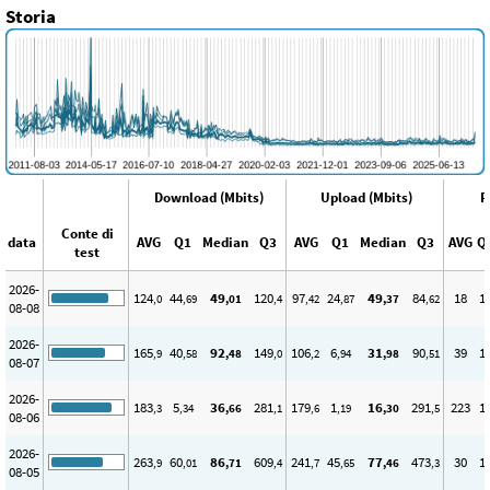
Storia
Download (Mbits)
Upload (Mbits)
P
Conte di
data
AVG
Q1
Median
Q3
AVG
Q1
Median
Q3
AVG
Q
test
2026-
124
44
49
120
97
24
49
84
18
1
,0
,69
,01
,4
,42
,87
,37
,62
08-08
2026-
165
40
92
149
106
6
31
90
39
1
,9
,58
,48
,0
,2
,94
,98
,51
08-07
2026-
183
5
36
281
179
1
16
291
223
1
,3
,34
,66
,1
,6
,19
,30
,5
08-06
2026-
263
60
86
609
241
45
77
473
30
1
,9
,01
,71
,4
,7
,65
,46
,3
08-05