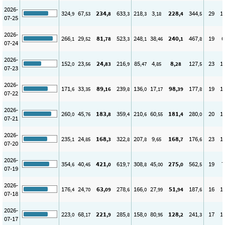
2026-
324
67
234
633
218
3
228
344
29
1
,9
,53
,8
,3
,3
,18
,4
,5
07-25
2026-
266
29
81
523
248
38
240
467
19
6
,1
,52
,78
,3
,1
,46
,1
,8
07-24
2026-
152
23
24
216
85
4
8
127
23
1
,0
,56
,83
,9
,47
,85
,28
,5
07-23
2026-
171
33
89
239
136
17
98
177
19
1
,6
,35
,16
,8
,0
,17
,39
,8
07-22
2026-
260
45
183
359
210
60
181
280
20
1
,0
,76
,8
,4
,6
,55
,4
,0
07-21
2026-
235
24
168
322
207
9
168
176
23
1
,1
,85
,3
,8
,8
,65
,7
,6
07-20
2026-
354
40
421
619
308
45
275
562
19
7
,6
,45
,0
,7
,8
,00
,0
,5
07-19
2026-
176
24
63
278
166
27
51
187
16
1
,4
,70
,09
,6
,0
,99
,94
,6
07-18
2026-
223
68
221
285
158
80
128
241
17
1
,0
,17
,9
,8
,0
,95
,2
,3
07-17