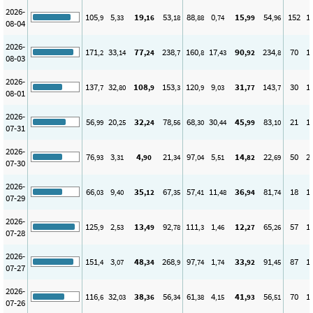
2026-
105
5
19
53
88
0
15
54
152
1
,9
,33
,16
,18
,88
,74
,99
,96
08-04
2026-
171
33
77
238
160
17
90
234
70
1
,2
,14
,24
,7
,8
,43
,92
,8
08-03
2026-
137
32
108
153
120
9
31
143
30
1
,7
,80
,9
,3
,9
,03
,77
,7
08-01
2026-
56
20
32
78
68
30
45
83
21
1
,99
,25
,24
,56
,30
,44
,99
,10
07-31
2026-
76
3
4
21
97
5
14
22
50
2
,93
,31
,90
,34
,04
,51
,82
,69
07-30
2026-
66
9
35
67
57
11
36
81
18
1
,03
,40
,12
,35
,41
,48
,94
,74
07-29
2026-
125
2
13
92
111
1
12
65
57
1
,9
,53
,49
,78
,3
,46
,27
,26
07-28
2026-
151
3
48
268
97
1
33
91
87
1
,4
,07
,34
,9
,74
,74
,92
,45
07-27
2026-
116
32
38
56
61
4
41
56
70
1
,6
,03
,36
,34
,38
,15
,93
,51
07-26