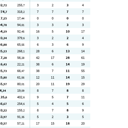
92
255
3
2
3
4
,72
,7
274
318
7
7
7
7
,7
,2
17
17
0
0
0
0
,15
,44
94
94
3
3
3
3
,78
,81
54
92
16
5
10
17
,19
,45
93
379
3
2
2
4
,34
,6
36
65
6
3
6
9
,88
,55
85
268
28
6
13
14
,13
,1
17
56
42
17
28
61
,28
,28
16
22
38
6
14
19
,43
,21
35
66
38
7
11
55
,73
,47
35
61
12
11
14
15
,80
,56
65
80
20
11
19
29
,57
,01
4
19
8
7
8
8
,34
,09
135
402
9
5
7
11
,6
,6
56
254
5
4
5
6
,67
,6
93
155
8
7
8
9
,22
,2
83
91
5
2
3
5
,97
,35
20
57
17
15
18
20
,57
,21