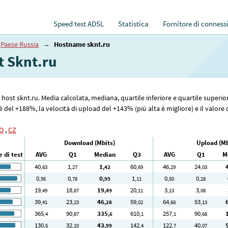
Speed test ADSL
Statistica
Fornitore di conness
Paese Russia
→
Hostname sknt.ru
t Sknt.ru
me host sknt.ru. Media calcolata, mediana, quartile inferiore e quartile superi
del +188%, la velocità di upload del +143% (più alta è migliore) e il valore d
O
,
CZ
Download (Mbits)
Upload (Mb
 di test
AVG
Q1
Median
Q3
AVG
Q1
M
40
1
1
60
46
24
,83
,27
,42
,69
,29
,03
0
0
0
1
0
0
,95
,78
,95
,11
,50
,28
19
18
19
20
3
3
,49
,87
,49
,11
,13
,08
39
23
46
59
64
53
,41
,23
,28
,02
,68
,13
365
90
335
610
257
90
,4
,87
,6
,1
,1
,68
130
32
43
142
122
40
,5
,10
,99
,4
,7
,07