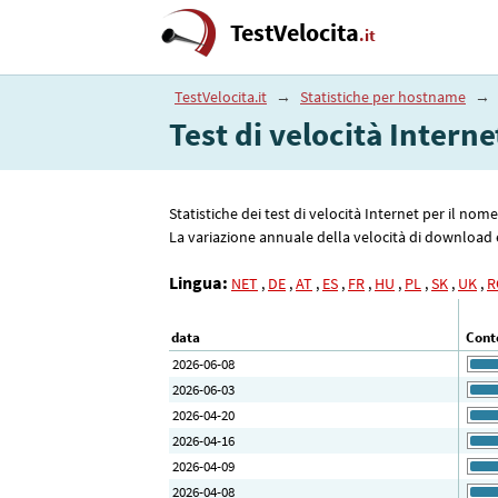
TestVelocita
.it
TestVelocita.it
→
Statistiche per hostname
→
Test di velocità Interne
Statistiche dei test di velocità Internet per il no
La variazione annuale della velocità di download è 
Lingua:
NET
,
DE
,
AT
,
ES
,
FR
,
HU
,
PL
,
SK
,
UK
,
R
data
Conte
2026-06-08
2026-06-03
2026-04-20
2026-04-16
2026-04-09
2026-04-08