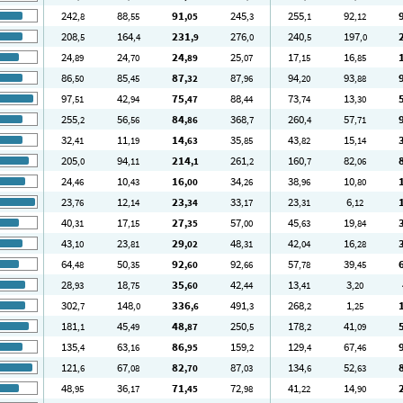
242
88
91
245
255
92
,8
,55
,05
,3
,1
,12
208
164
231
276
240
197
,5
,4
,9
,0
,5
,0
24
24
24
25
17
16
,89
,70
,89
,07
,15
,85
86
85
87
87
94
93
,50
,45
,32
,96
,20
,88
97
42
75
88
73
13
,51
,94
,47
,44
,74
,30
255
56
84
368
260
57
,2
,56
,86
,7
,4
,71
32
11
14
35
43
15
,41
,19
,63
,85
,82
,14
205
94
214
261
160
82
,0
,11
,1
,2
,7
,06
24
10
16
34
38
10
,46
,43
,00
,26
,96
,80
23
12
23
33
23
6
,76
,14
,34
,17
,31
,12
40
17
27
57
45
19
,31
,15
,35
,00
,63
,84
43
23
29
48
42
16
,10
,81
,02
,31
,04
,28
64
50
92
92
57
39
,48
,35
,60
,66
,78
,45
28
18
35
42
13
3
,93
,75
,60
,44
,41
,20
302
148
336
491
268
1
,7
,0
,6
,3
,2
,25
181
45
48
250
178
41
,1
,49
,87
,5
,2
,09
135
63
86
159
129
67
,4
,16
,95
,2
,4
,46
121
67
82
87
134
52
,6
,08
,70
,03
,6
,63
48
36
71
72
41
14
,95
,17
,45
,98
,22
,90