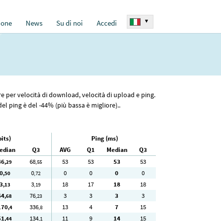
▾
ione
News
Su di noi
Accedi
ore per velocità di download, velocità di upload e ping.
el ping è del -44% (più bassa è migliore)..
its)
Ping (ms)
edian
Q3
AVG
Q1
Median
Q3
46
68
53
53
53
53
,29
,55
0
0
0
0
0
0
,50
,72
3
3
18
17
18
18
,13
,19
64
76
3
3
3
3
,68
,23
170
336
13
4
7
15
,4
,8
51
134
11
9
14
15
,44
,1