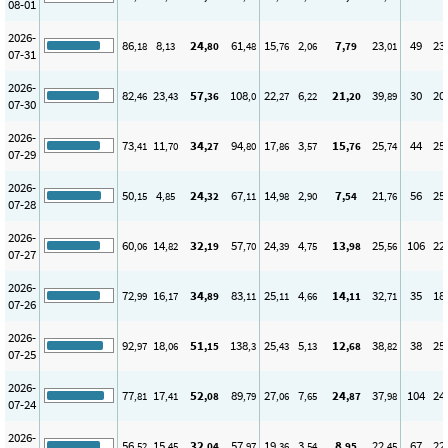
08-01
2026-
86
8
24
61
15
2
7
23
49
23
,18
,13
,80
,48
,76
,06
,79
,01
07-31
2026-
82
23
57
108
22
6
21
39
30
20
,46
,43
,36
,0
,27
,22
,20
,89
07-30
2026-
73
11
34
94
17
3
15
25
44
25
,41
,70
,27
,80
,86
,57
,76
,74
07-29
2026-
50
4
24
67
14
2
7
21
56
25
,15
,85
,32
,11
,98
,90
,54
,76
07-28
2026-
60
14
32
57
24
4
13
25
106
22
,06
,82
,19
,70
,39
,75
,98
,56
07-27
2026-
72
16
34
83
25
4
14
32
35
18
,99
,17
,89
,11
,11
,66
,11
,71
07-26
2026-
92
18
51
138
25
5
12
38
38
25
,97
,06
,15
,3
,43
,13
,68
,82
07-25
2026-
77
17
52
89
27
7
24
37
104
24
,81
,41
,08
,79
,06
,65
,87
,98
07-24
2026-
56
15
32
57
19
3
8
22
67
22
,52
,45
,04
,97
,36
,54
,95
,45