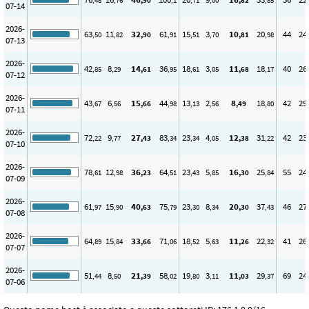
,48
,76
,90
,1
,71
,00
,82
,85
07-14
2026-
63
11
32
61
15
3
10
20
44
24
,50
,82
,90
,91
,51
,70
,81
,98
07-13
2026-
42
8
14
36
18
3
11
18
40
26
,85
,29
,61
,95
,61
,05
,68
,17
07-12
2026-
43
6
15
44
13
2
8
18
42
29
,67
,56
,66
,98
,13
,56
,49
,80
07-11
2026-
72
9
27
83
23
4
12
31
42
23
,22
,77
,43
,34
,34
,05
,38
,22
07-10
2026-
78
12
36
64
23
5
16
25
55
24
,61
,98
,23
,51
,43
,85
,30
,84
07-09
2026-
61
15
40
75
23
8
20
37
46
27
,97
,90
,63
,79
,30
,34
,30
,43
07-08
2026-
64
15
33
71
18
5
11
22
41
26
,89
,84
,66
,06
,52
,63
,26
,32
07-07
2026-
51
8
21
58
19
3
11
29
69
24
,44
,50
,39
,02
,80
,11
,03
,37
07-06