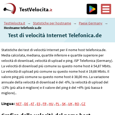
TestVelocita
.it
TestVelocita.it
→
Statistiche per hostname
→
Paese Germany
→
Hostname telefonica.de
Test di velocità Internet Telefonica.de
Statistiche dei test di velocità Internet per il nome host telefonica.de.
Media calcolata, mediana, quartile inferiore e quartile superiore per
velocità di download, velocità di upload e ping. ISP Telefonica (Germany).
La velocità di download più comune su questo nome host è 54
,87
Mbits.
La velocità di upload più comune su questo nome host è 19
,68
Mbits. Il
valore ping più comune su questo nome host è 38
,00
ms. La variazione
annuale della velocità di download è del -6%, la velocità di upload del
-13% (più alta è migliore) e il valore del ping è del +4% (più bassa è
migliore)..
Lingua:
NET
,
DE
,
AT
,
ES
,
FR
,
HU
,
PL
,
SK
,
UK
,
RO
,
CZ