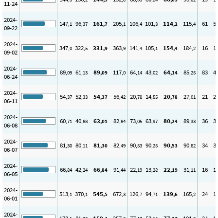
11-24
2024-
147
96
161
205
106
101
114
115
61
5
,1
,37
,7
,1
,4
,3
,2
,4
09-22
2024-
347
322
331
363
141
105
154
184
16
1
,0
,5
,9
,9
,4
,1
,4
,2
09-02
2024-
89
61
89
117
64
43
64
85
83
4
,09
,13
,09
,0
,14
,02
,14
,25
06-24
2024-
54
52
54
56
20
14
20
27
21
2
,37
,33
,37
,42
,78
,55
,78
,01
06-11
2024-
60
40
63
82
73
63
80
89
36
3
,71
,88
,01
,84
,05
,97
,24
,33
06-08
2024-
81
80
81
82
90
90
90
90
34
3
,30
,11
,30
,49
,53
,25
,53
,82
06-07
2024-
66
42
66
91
22
13
22
31
16
1
,84
,24
,84
,44
,19
,28
,19
,11
06-05
2024-
513
370
545
672
126
94
139
165
24
1
,1
,1
,5
,3
,7
,71
,6
,2
06-01
2024-