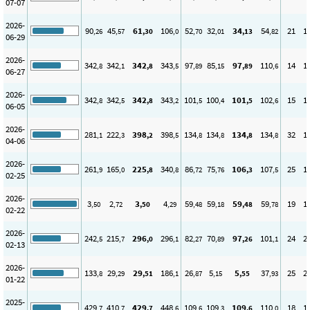
07-07
2026-
90
45
61
106
52
32
34
54
21
1
,26
,57
,30
,0
,70
,01
,13
,82
06-29
2026-
342
342
342
343
97
85
97
110
14
1
,8
,1
,8
,5
,89
,15
,89
,6
06-27
2026-
342
342
342
343
101
100
101
102
15
1
,8
,5
,8
,2
,5
,4
,5
,6
06-05
2026-
281
222
398
398
134
134
134
134
32
1
,1
,3
,2
,5
,8
,8
,8
,8
04-06
2026-
261
165
225
340
86
75
106
107
25
1
,9
,0
,8
,8
,72
,76
,3
,5
02-25
2026-
3
2
3
4
59
59
59
59
19
1
,50
,72
,50
,29
,48
,18
,48
,78
02-22
2026-
242
215
296
296
82
70
97
101
24
2
,5
,7
,0
,1
,27
,89
,26
,1
02-13
2026-
133
29
29
186
26
5
5
37
25
2
,8
,29
,51
,1
,87
,15
,55
,93
01-22
2025-
429
410
429
448
109
109
109
110
18
1
,7
,7
,7
,6
,6
,3
,6
,0