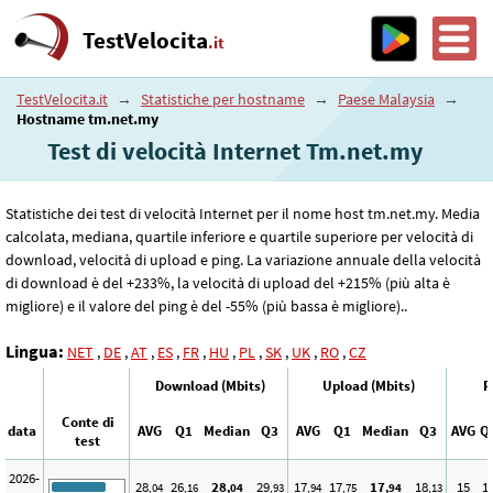
TestVelocita
.it
TestVelocita.it
→
Statistiche per hostname
→
Paese Malaysia
→
Hostname tm.net.my
Test di velocità Internet Tm.net.my
Statistiche dei test di velocità Internet per il nome host tm.net.my. Media
calcolata, mediana, quartile inferiore e quartile superiore per velocità di
download, velocità di upload e ping. La variazione annuale della velocità
di download è del +233%, la velocità di upload del +215% (più alta è
migliore) e il valore del ping è del -55% (più bassa è migliore)..
Lingua:
NET
,
DE
,
AT
,
ES
,
FR
,
HU
,
PL
,
SK
,
UK
,
RO
,
CZ
Download (Mbits)
Upload (Mbits)
P
Conte di
data
AVG
Q1
Median
Q3
AVG
Q1
Median
Q3
AVG
Q
test
2026-
28
26
28
29
17
17
17
18
15
1
,04
,16
,04
,93
,94
,75
,94
,13