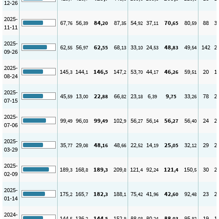
12-26
2025-
67
56
84
87
54
37
70
80
88
3
,76
,39
,20
,35
,92
,11
,65
,59
11-11
2025-
62
56
62
68
33
24
48
49
142
2
,55
,97
,55
,13
,10
,53
,83
,54
09-26
2025-
145
144
146
147
53
44
46
59
20
1
,3
,1
,5
,2
,70
,17
,26
,51
08-24
2025-
45
13
22
66
23
6
9
33
78
2
,59
,00
,88
,82
,18
,39
,75
,26
07-15
2025-
99
96
99
102
56
56
56
56
24
2
,49
,03
,49
,9
,27
,14
,27
,40
07-06
2025-
35
29
48
48
22
14
25
32
29
2
,77
,08
,16
,66
,52
,19
,05
,12
03-29
2025-
189
168
189
209
121
92
121
150
30
2
,3
,8
,3
,8
,4
,24
,4
,5
02-09
2025-
175
165
182
188
75
41
42
92
23
2
,2
,7
,3
,1
,42
,96
,60
,48
01-14
2024-
144
136
144
152
88
80
88
95
19
1
,5
,2
,5
,8
,03
,24
,03
,82