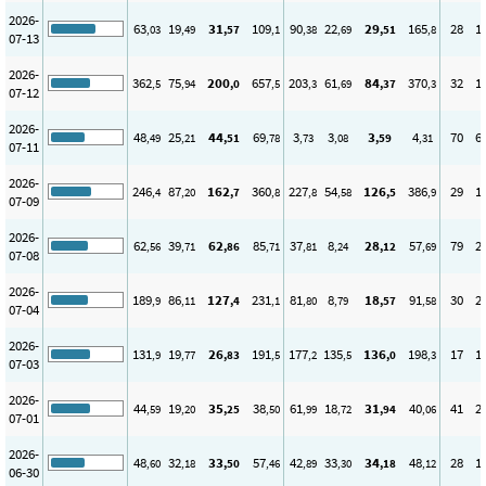
2026-
63
19
31
109
90
22
29
165
28
1
,03
,49
,57
,1
,38
,69
,51
,8
07-13
2026-
362
75
200
657
203
61
84
370
32
1
,5
,94
,0
,5
,3
,69
,37
,3
07-12
2026-
48
25
44
69
3
3
3
4
70
6
,49
,21
,51
,78
,73
,08
,59
,31
07-11
2026-
246
87
162
360
227
54
126
386
29
1
,4
,20
,7
,8
,8
,58
,5
,9
07-09
2026-
62
39
62
85
37
8
28
57
79
2
,56
,71
,86
,71
,81
,24
,12
,69
07-08
2026-
189
86
127
231
81
8
18
91
30
2
,9
,11
,4
,1
,80
,79
,57
,58
07-04
2026-
131
19
26
191
177
135
136
198
17
1
,9
,77
,83
,5
,2
,5
,0
,3
07-03
2026-
44
19
35
38
61
18
31
40
41
2
,59
,20
,25
,50
,99
,72
,94
,06
07-01
2026-
48
32
33
57
42
33
34
48
28
1
,60
,18
,50
,46
,89
,30
,18
,12
06-30