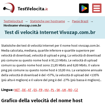
TestVelocita
.it
TestVelocita.it
→
Statistiche per hostname
→
Paese Brazil
→
Hostname vivozap.com.br
Test di velocità Internet Vivozap.com.br
Statistiche dei test di velocità Internet per il nome host vivozap.com.br.
Media calcolata, mediana, quartile inferiore e quartile superiore per
velocità di download, velocità di upload e ping. La velocità di download
più comune su questo nome host è 91
,13
Mbits. Le velocità di upload
comuni su questo nome host sono 21
,95
Mbits and 8
,00
Mbits. Il valore
ping più comune su questo nome host è 10
,00
ms. La variazione annuale
della velocità di download è del +57%, la velocità di upload del +135%
(più alta è migliore) e il valore del ping è del -27% (più bassa è migliore)..
Lingua:
NET
,
DE
,
AT
,
ES
,
FR
,
HU
,
PL
,
SK
,
UK
,
RO
,
CZ
Grafico della velocità del nome host