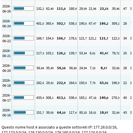
2026-
132
62
111
180
29
21
23
30
47
3
,2
,40
,0
,9
,09
,96
,33
,46
06-26
2026-
401
365
502
538
190
67
186
309
28
7
,0
,4
,7
,3
,6
,47
,2
,2
06-24
2026-
166
154
166
178
121
121
121
122
34
3
,7
,9
,7
,5
,7
,2
,7
,3
06-22
2026-
117
103
126
139
53
6
41
78
25
1
,3
,2
,2
,7
,34
,61
,47
,72
06-21
2026-
56
35
50
56
24
7
8
32
28
1
,64
,49
,28
,80
,94
,15
,37
,66
06-20
2026-
282
29
232
264
150
7
65
196
22
1
,6
,42
,4
,0
,9
,79
,42
,9
06-18
2026-
433
308
413
538
183
47
140
276
40
2
,4
,1
,1
,4
,2
,18
,0
,0
06-17
2026-
151
39
64
117
85
16
18
32
43
3
,7
,00
,10
,4
,33
,01
,97
,64
06-16
Questo nome host è associato a queste sottoreti IP: 177.26.0.0/16,
177.173.0.0/16, 179.130.0.0/16, 179.160.0.0/16, 177.174.0.0/16,