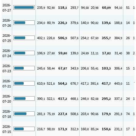
2026-
235
92
118
293
94
20
60
94
51
1
,9
,90
,1
,7
,58
,98
,09
,10
07-27
2026-
234
80
226
379
140
90
139
188
14
1
,0
,79
,3
,6
,0
,82
,6
,8
07-26
2026-
402
226
506
507
254
67
355
384
26
1
,1
,8
,5
,6
,2
,50
,7
,9
07-25
2026-
106
27
59
139
24
11
17
31
38
2
,9
,60
,80
,0
,69
,11
,82
,40
07-24
2026-
245
58
67
343
206
55
103
306
15
1
,6
,44
,87
,9
,8
,41
,3
,4
07-23
2026-
610
521
564
676
417
391
417
443
11
7
,9
,8
,2
,7
,2
,6
,7
,0
07-21
2026-
390
322
417
468
246
82
295
337
24
1
,1
,1
,2
,1
,0
,08
,2
,2
07-20
2026-
281
75
227
508
203
90
179
291
74
1
,3
,19
,4
,5
,4
,65
,9
,3
07-18
2026-
216
98
171
312
160
85
150
231
17
1
,7
,03
,9
,9
,8
,24
,6
,2
07-15