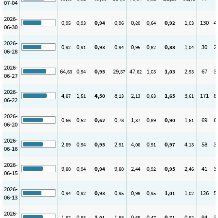
07-04
2026-
0
0
0
0
0
0
0
1
130
4
,95
,93
,94
,96
,80
,64
,92
,03
06-30
2026-
0
0
0
0
0
0
0
1
30
2
,92
,91
,93
,94
,95
,82
,88
,04
06-28
2026-
64
0
0
29
47
1
1
2
67
3
,63
,94
,95
,57
,62
,03
,03
,93
06-27
2026-
4
1
4
8
2
0
1
3
171
8
,87
,51
,50
,13
,13
,63
,65
,61
06-22
2026-
0
0
0
0
1
0
0
1
69
6
,66
,52
,62
,78
,37
,89
,90
,61
06-20
2026-
2
0
0
2
4
0
0
4
58
3
,89
,94
,95
,91
,06
,91
,97
,13
06-16
2026-
9
0
0
9
2
0
0
2
41
3
,80
,94
,94
,80
,44
,92
,95
,46
06-15
2026-
0
0
0
0
0
0
1
1
126
5
,94
,92
,93
,95
,98
,95
,01
,02
06-13
2026-
1
0
1
1
0
0
0
0
94
3
,92
,95
,01
,98
,68
,47
,71
,92