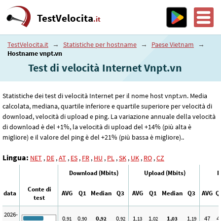
TestVelocita
.it
TestVelocita.it
→
Statistiche per hostname
→
Paese Vietnam
→
Hostname vnpt.vn
Test di velocità Internet Vnpt.vn
Statistiche dei test di velocità Internet per il nome host vnpt.vn. Media
calcolata, mediana, quartile inferiore e quartile superiore per velocità di
download, velocità di upload e ping. La variazione annuale della velocità
di download è del +1%, la velocità di upload del +14% (più alta è
migliore) e il valore del ping è del +21% (più bassa è migliore)..
Lingua:
NET
,
DE
,
AT
,
ES
,
FR
,
HU
,
PL
,
SK
,
UK
,
RO
,
CZ
Download (Mbits)
Upload (Mbits)
P
Conte di
data
AVG
Q1
Median
Q3
AVG
Q1
Median
Q3
AVG
Q
test
2026-
0
0
0
0
1
1
1
1
47
4
,91
,90
,92
,92
,13
,02
,03
,19