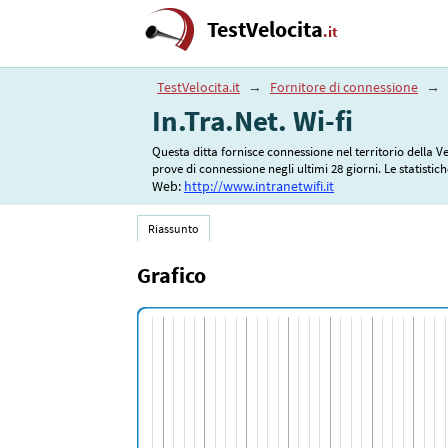
TestVelocita
.it
TestVelocita.it
→
Fornitore di connessione
→
In.Tra.Net. Wi-fi
Questa ditta fornisce connessione nel territorio della V
prove di connessione negli ultimi 28 giorni. Le statistich
Web:
http://www.intranetwifi.it
Riassunto
Grafico