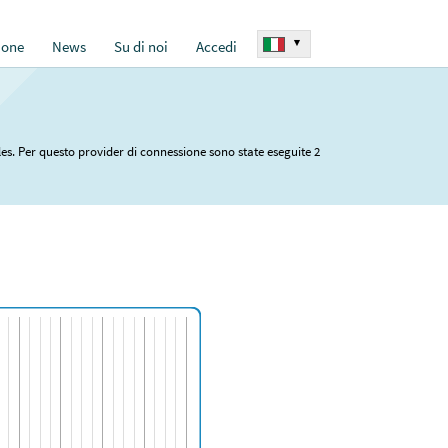
▾
ione
News
Su di noi
Accedi
les. Per questo provider di connessione sono state eseguite 2