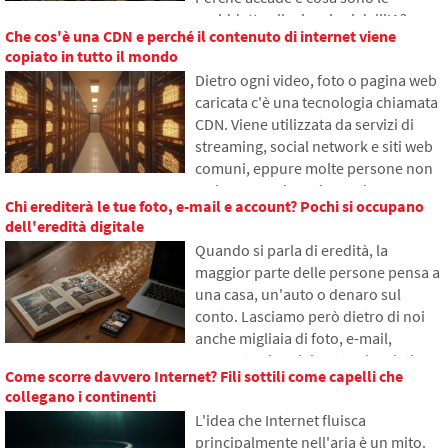
cosiddette allucinazioni dell'IA?
Che cos'è una CDN e perché il contenuto di internet viene
Nell'articolo spiegheremo come
copiato in tutto il mondo
funzionano i grandi modelli
Dietro ogni video, foto o pagina web
linguistici, perché a volte generano
caricata c'è una tecnologia chiamata
risposte false e come i
CDN. Viene utilizzata da servizi di
programmatori cercano di ridurre
streaming, social network e siti web
gradualmente questo problema.
comuni, eppure molte persone non
ne hanno mai sentito parlare.
Chi erediterà le tue foto, e-mail e account? Pochi si occupano
Nell'articolo spiegheremo cosa
dell'eredità digitale
significa questa abbreviazione, come
Quando si parla di eredità, la
funziona, perché il contenuto di
maggior parte delle persone pensa a
internet viene salvato in diverse parti
una casa, un'auto o denaro sul
del mondo e perché senza essa
conto. Lasciamo però dietro di noi
l'internet odierno difficilmente
anche migliaia di foto, e-mail,
funzionerebbe.
account sui social network o dati
Come scorre davvero Internet? Fili sottili come capelli che
salvati nel cloud. Cosa accadrà loro
collegano i continenti
dopo la morte e chi avrà accesso?
L'idea che Internet fluisca
Nell'articolo esploreremo come
principalmente nell'aria è un mito.