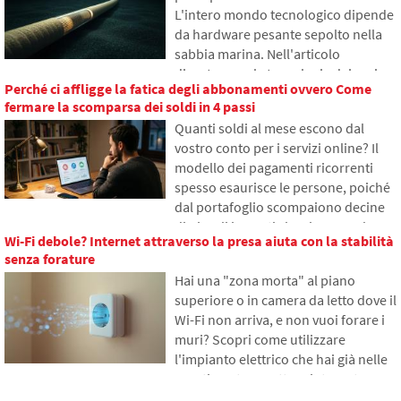
funziona l'eredità digitale, perché i
L'intero mondo tecnologico dipende
sopravvissuti possono avere
da hardware pesante sepolto nella
problemi con i dati e come mettere
sabbia marina. Nell'articolo
ordine nelle tracce online già oggi.
discuteremo la tecnologia dei cavi
Perché ci affligge la fatica degli abbonamenti ovvero Come
sottomarini. Scoprirai come
fermare la scomparsa dei soldi in 4 passi
funzionano le fibre ottiche, cosa
Quanti soldi al mese escono dal
comporta la loro posa dalle navi e
vostro conto per i servizi online? Il
come gli abissi degli oceani sono
modello dei pagamenti ricorrenti
diventati un campo di battaglia
spesso esaurisce le persone, poiché
geopolitico.
dal portafoglio scompaiono decine
di piccoli importi che si accumulano
Wi-Fi debole? Internet attraverso la presa aiuta con la stabilità
gradualmente in somme
senza forature
inaspettatamente alte. Nel testo ci
Hai una "zona morta" al piano
basiamo su dati freschi del 2026,
superiore o in camera da letto dove il
mostreremo il divario abissale tra le
Wi-Fi non arriva, e non vuoi forare i
nostre stime e la realtà, e offriremo
muri? Scopri come utilizzare
quattro passi concreti per tenere
l'impianto elettrico che hai già nelle
meglio sotto controllo le proprie
pareti per trasmettere internet
spese.
attraverso la rete elettrica.