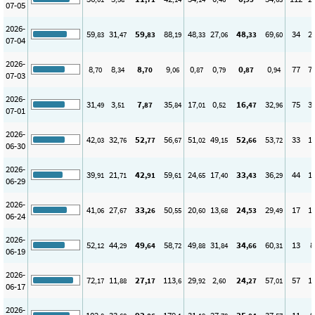
07-05
2026-
59
31
59
88
48
27
48
69
34
2
,83
,47
,83
,19
,33
,06
,33
,60
07-04
2026-
8
8
8
9
0
0
0
0
77
7
,70
,34
,70
,06
,87
,79
,87
,94
07-03
2026-
31
3
7
35
17
0
16
32
75
3
,49
,51
,87
,84
,01
,52
,47
,96
07-01
2026-
42
32
52
56
51
49
52
53
33
1
,03
,76
,77
,67
,02
,15
,66
,72
06-30
2026-
39
21
42
59
24
17
33
36
44
1
,91
,71
,91
,61
,65
,40
,43
,29
06-29
2026-
41
27
33
50
20
13
24
29
17
1
,06
,67
,26
,55
,60
,68
,53
,49
06-24
2026-
52
44
49
58
49
31
34
60
13
8
,12
,29
,64
,72
,88
,84
,66
,31
06-19
2026-
72
11
27
113
29
2
24
57
57
1
,17
,88
,17
,6
,92
,60
,27
,01
06-17
2026-