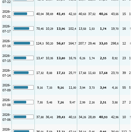
07-22
2026-
40
38
41
42
40
37
40
43
15
1
,04
,69
,45
,10
,63
,52
,26
,55
07-21
2026-
70
10
13
102
13
1
1
19
16
9
,45
,29
,96
,4
,58
,53
,74
,70
07-17
2026-
124
50
56
164
207
29
33
298
12
8
,3
,20
,87
,7
,7
,46
,05
,6
07-16
2026-
13
10
13
16
6
1
2
8
23
1
,47
,35
,80
,75
,26
,74
,55
,92
07-15
2026-
17
8
17
25
17
11
17
23
39
2
,32
,88
,32
,77
,68
,63
,68
,73
07-14
2026-
9
7
9
11
3
3
3
4
55
5
,16
,33
,16
,00
,94
,73
,94
,16
07-09
2026-
7
5
7
9
2
2
2
3
27
2
,55
,48
,26
,47
,99
,16
,51
,58
07-08
2026-
37
36
39
40
34
28
40
42
10
9
,88
,41
,43
,13
,26
,89
,93
,96
07-06
2026-
36
5
11
42
34
0
0
34
112
2
,01
,58
,71
,14
,14
,46
,95
,63