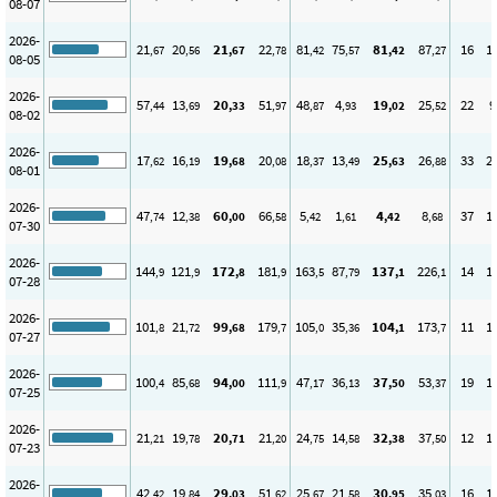
08-07
2026-
21
20
21
22
81
75
81
87
16
1
,67
,56
,67
,78
,42
,57
,42
,27
08-05
2026-
57
13
20
51
48
4
19
25
22
9
,44
,69
,33
,97
,87
,93
,02
,52
08-02
2026-
17
16
19
20
18
13
25
26
33
2
,62
,19
,68
,08
,37
,49
,63
,88
08-01
2026-
47
12
60
66
5
1
4
8
37
1
,74
,38
,00
,58
,42
,61
,42
,68
07-30
2026-
144
121
172
181
163
87
137
226
14
1
,9
,9
,8
,9
,5
,79
,1
,1
07-28
2026-
101
21
99
179
105
35
104
173
11
1
,8
,72
,68
,7
,0
,36
,1
,7
07-27
2026-
100
85
94
111
47
36
37
53
19
1
,4
,68
,00
,9
,17
,13
,50
,37
07-25
2026-
21
19
20
21
24
14
32
37
12
1
,21
,78
,71
,20
,75
,58
,38
,50
07-23
2026-
42
19
29
51
25
21
30
35
16
1
,42
,84
,03
,62
,67
,58
,95
,03