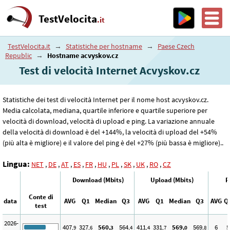
TestVelocita
.it
TestVelocita.it
→
Statistiche per hostname
→
Paese Czech
Republic
→
Hostname acvyskov.cz
Test di velocità Internet Acvyskov.cz
Statistiche dei test di velocità Internet per il nome host acvyskov.cz.
Media calcolata, mediana, quartile inferiore e quartile superiore per
velocità di download, velocità di upload e ping. La variazione annuale
della velocità di download è del +144%, la velocità di upload del +54%
(più alta è migliore) e il valore del ping è del +27% (più bassa è migliore)..
Lingua:
NET
,
DE
,
AT
,
ES
,
FR
,
HU
,
PL
,
SK
,
UK
,
RO
,
CZ
Download (Mbits)
Upload (Mbits)
P
Conte di
data
AVG
Q1
Median
Q3
AVG
Q1
Median
Q3
AVG
Q
test
2026-
407
327
560
564
411
331
569
569
6
5
,9
,6
,3
,4
,4
,7
,0
,8