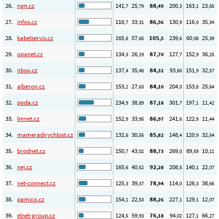
26.
ngn.cz
141
25
88
200
163
23
,7
,79
,49
,3
,1
,65
27.
infos.cz
116
33
86
130
116
35
,7
,31
,56
,9
,0
,34
28.
kabelservis.cz
165
57
105
239
60
25
,8
,65
,5
,6
,08
,39
29.
opanet.cz
134
26
87
127
152
36
,3
,19
,70
,7
,9
,25
30.
nbox.cz
137
35
84
93
151
32
,4
,48
,32
,60
,9
,57
31.
alberon.cz
153
27
84
204
153
25
,2
,63
,10
,0
,8
,64
32.
poda.cz
234
38
87
301
197
11
,9
,89
,18
,7
,1
,42
33.
lmnet.cz
152
33
86
241
122
11
,9
,95
,97
,6
,9
,44
34.
mameradirychlost.cz
132
30
85
148
120
32
,8
,55
,82
,4
,9
,54
35.
brodnet.cz
150
43
88
269
89
10
,7
,02
,73
,0
,59
,11
36.
nej.cz
165
40
92
208
140
22
,6
,52
,28
,5
,1
,07
37.
net-connect.cz
125
39
78
114
126
38
,3
,37
,94
,0
,3
,66
38.
pamico.cz
154
22
88
227
129
12
,1
,53
,26
,1
,1
,07
39.
elnet-group.cz
124
59
76
94
127
66
,5
,93
,18
,02
,1
,27