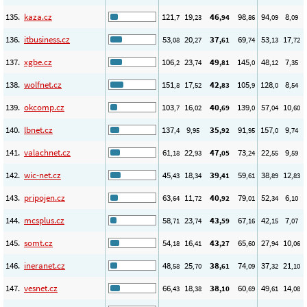
135.
kaza.cz
121
19
46
98
94
8
,7
,23
,94
,86
,09
,09
136.
itbusiness.cz
53
20
37
69
53
17
,08
,27
,61
,74
,13
,72
137.
xgbe.cz
106
23
49
145
48
7
,2
,74
,81
,0
,12
,35
138.
wolfnet.cz
151
17
42
105
128
8
,8
,52
,83
,9
,0
,54
139.
okcomp.cz
103
16
40
139
57
10
,7
,02
,69
,0
,04
,60
140.
lbnet.cz
137
9
35
91
157
9
,4
,95
,92
,95
,0
,74
141.
valachnet.cz
61
22
47
73
22
9
,18
,93
,05
,24
,55
,59
142.
wic-net.cz
45
18
39
59
38
12
,43
,34
,41
,61
,89
,83
143.
pripojen.cz
63
11
40
79
52
6
,64
,72
,92
,01
,34
,10
144.
mcsplus.cz
58
23
43
67
42
7
,71
,74
,59
,16
,15
,07
145.
somt.cz
54
16
43
65
27
10
,18
,41
,27
,60
,94
,06
146.
ineranet.cz
48
25
38
74
37
21
,58
,70
,61
,09
,32
,10
147.
vesnet.cz
66
18
38
60
49
14
,43
,38
,10
,69
,61
,08