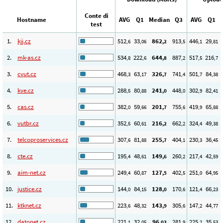
Conte di
Hostname
AVG
Q1
Median
Q3
AVG
Q1
test
1.
kjj.cz
512
33
862
913
446
29
,6
,06
,2
,5
,1
,81
2.
mk-as.cz
534
222
644
887
517
216
,8
,6
,8
,2
,5
,7
3.
cvut.cz
468
63
326
741
501
84
,3
,17
,7
,4
,7
,38
4.
kve.cz
288
80
241
448
302
82
,5
,88
,0
,0
,9
,41
5.
cas.cz
382
59
201
755
419
65
,0
,66
,7
,6
,9
,88
6.
vutbr.cz
352
60
216
662
324
49
,5
,61
,2
,2
,4
,38
7.
telcoproservices.cz
307
81
255
404
230
36
,6
,88
,7
,1
,3
,45
8.
cte.cz
195
48
149
260
217
42
,4
,61
,6
,2
,4
,59
9.
aim-net.cz
249
60
127
402
251
64
,4
,87
,5
,5
,0
,95
10.
justice.cz
144
84
128
170
121
66
,0
,15
,0
,6
,4
,23
11.
ktknet.cz
223
48
143
305
147
44
,6
,32
,9
,6
,2
,77
12.
datonet.cz
221
32
96
281
225
35
,1
,05
,03
,9
,2
,53