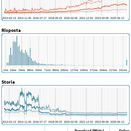
Risposta
Storia
Download (Mbits)
Upload