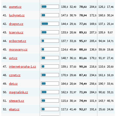
40.
awnet.cz
138
32
78
204
126
17
,3
,40
,02
,8
,2
,46
41.
luckynet.cz
147
38
78
172
160
30
,5
,79
,94
,5
,5
,24
42.
dragon.cz
144
29
77
169
137
25
,4
,31
,01
,5
,1
,14
43.
tcservis.cz
133
28
89
207
105
9
,9
,06
,32
,3
,9
,57
44.
pribornet.cz
137
33
95
205
94
14
,7
,25
,37
,4
,04
,71
45.
moravany.cz
114
49
88
136
59
19
,6
,64
,10
,9
,09
,65
46.
uvt.cz
148
36
81
179
91
27
,7
,11
,66
,2
,37
,41
47.
internet-praha-1.cz
159
37
90
216
110
20
,1
,63
,28
,8
,6
,50
48.
cznet.cz
170
29
87
234
161
16
,9
,65
,42
,6
,5
,19
49.
dpt.cz
164
28
74
256
190
33
,8
,64
,49
,6
,7
,91
50.
magnalink.cz
162
31
71
284
90
33
,9
,97
,99
,3
,82
,21
51.
sitepark.cz
115
38
74
101
143
46
,8
,14
,99
,9
,7
,75
52.
elsat.cz
117
41
92
191
25
24
,5
,49
,27
,6
,63
,56