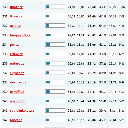
230.
unart.cz
71
18
25
33
50
10
,53
,89
,60
,45
,29
,07
231.
tkom.cz
63
10
24
47
54
7
,25
,50
,49
,36
,32
,03
232.
oxid.cz
64
9
27
54
48
4
,25
,78
,34
,84
,58
,41
233.
hnojniknet.cz
42
11
26
47
22
8
,87
,24
,62
,92
,53
,21
234.
pel.cz
31
11
26
41
18
6
,04
,35
,00
,52
,21
,68
235.
relink.cz
30
17
27
33
13
4
,08
,38
,37
,24
,15
,20
236.
milnet.cz
26
13
22
37
18
6
,84
,59
,72
,21
,17
,87
237.
skynet.cz
78
9
20
89
51
8
,60
,57
,79
,91
,92
,30
238.
itexpres.cz
33
13
25
37
21
6
,84
,22
,19
,97
,78
,66
239.
m-wifi.cz
31
12
24
43
14
4
,94
,65
,47
,59
,74
,82
240.
wscnet.cz
43
10
24
51
27
5
,78
,44
,58
,42
,22
,09
241.
radiolinkplus.cz
28
12
27
39
8
3
,65
,62
,12
,75
,59
,47
242.
tanet.cz
45
13
23
45
33
5
,51
,15
,06
,13
,64
,79