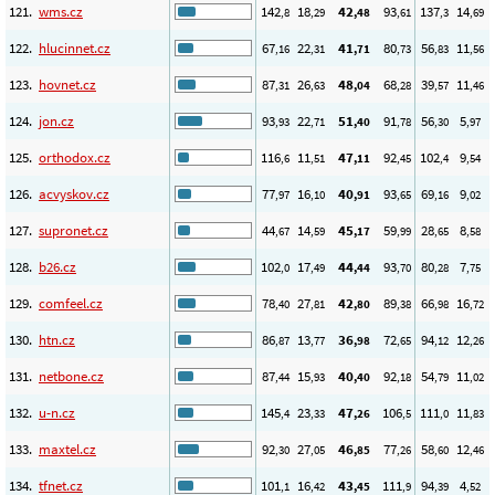
121.
wms.cz
142
18
42
93
137
14
,8
,29
,48
,61
,3
,69
122.
hlucinnet.cz
67
22
41
80
56
11
,16
,31
,71
,73
,83
,56
123.
hovnet.cz
87
26
48
68
39
11
,31
,63
,04
,28
,57
,46
124.
jon.cz
93
22
51
91
56
5
,93
,71
,40
,78
,30
,97
125.
orthodox.cz
116
11
47
92
102
9
,6
,51
,11
,45
,4
,54
126.
acvyskov.cz
77
16
40
93
69
9
,97
,10
,91
,65
,16
,02
127.
supronet.cz
44
14
45
59
28
8
,67
,59
,17
,99
,65
,58
128.
b26.cz
102
17
44
93
80
7
,0
,49
,44
,70
,28
,75
129.
comfeel.cz
78
27
42
89
66
16
,40
,81
,80
,38
,98
,72
130.
htn.cz
86
13
36
72
94
12
,87
,77
,98
,65
,12
,26
131.
netbone.cz
87
15
40
92
54
11
,44
,93
,40
,18
,79
,02
132.
u-n.cz
145
23
47
106
111
11
,4
,33
,26
,5
,0
,83
133.
maxtel.cz
92
27
46
77
58
12
,30
,05
,85
,26
,60
,46
134.
tfnet.cz
101
16
43
111
94
4
,1
,42
,45
,9
,39
,52