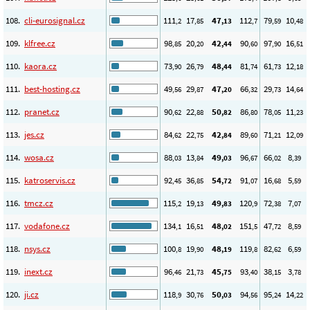
108.
cli-eurosignal.cz
111
17
47
112
79
10
,2
,85
,13
,7
,59
,48
109.
klfree.cz
98
20
42
90
97
16
,85
,20
,44
,60
,90
,51
110.
kaora.cz
73
26
48
81
61
12
,90
,79
,44
,74
,73
,18
111.
best-hosting.cz
49
29
47
66
29
14
,56
,87
,20
,32
,73
,64
112.
pranet.cz
90
22
50
86
78
11
,62
,88
,82
,80
,05
,23
113.
jes.cz
84
22
42
89
71
12
,62
,75
,84
,60
,21
,09
114.
wosa.cz
88
13
49
96
66
8
,03
,84
,03
,67
,02
,39
115.
katroservis.cz
92
36
54
91
16
5
,45
,85
,72
,07
,68
,59
116.
tmcz.cz
115
19
49
120
72
7
,2
,13
,83
,9
,38
,07
117.
vodafone.cz
134
16
48
151
47
8
,1
,51
,02
,5
,72
,59
118.
nsys.cz
100
19
48
119
82
6
,8
,90
,19
,8
,62
,59
119.
inext.cz
96
21
45
93
38
3
,46
,73
,75
,40
,15
,78
120.
ji.cz
118
30
50
94
95
14
,9
,76
,03
,56
,24
,22