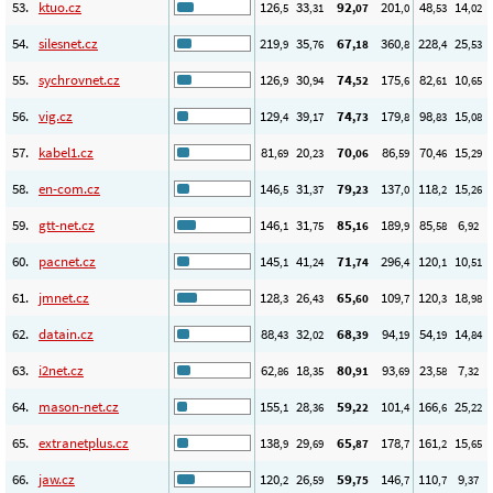
53.
ktuo.cz
126
33
92
201
48
14
,5
,31
,07
,0
,53
,02
54.
silesnet.cz
219
35
67
360
228
25
,9
,76
,18
,8
,4
,53
55.
sychrovnet.cz
126
30
74
175
82
10
,9
,94
,52
,6
,61
,65
56.
vig.cz
129
39
74
179
98
15
,4
,17
,73
,8
,83
,08
57.
kabel1.cz
81
20
70
86
70
15
,69
,23
,06
,59
,46
,29
58.
en-com.cz
146
31
79
137
118
15
,5
,37
,23
,0
,2
,26
59.
gtt-net.cz
146
31
85
189
85
6
,1
,75
,16
,9
,58
,92
60.
pacnet.cz
145
41
71
296
120
10
,1
,24
,74
,4
,1
,51
61.
jmnet.cz
128
26
65
109
120
18
,3
,43
,60
,7
,3
,98
62.
datain.cz
88
32
68
94
54
14
,43
,02
,39
,19
,19
,84
63.
i2net.cz
62
18
80
93
23
7
,86
,35
,91
,69
,58
,32
64.
mason-net.cz
155
28
59
101
166
25
,1
,36
,22
,4
,6
,22
65.
extranetplus.cz
138
29
65
178
161
15
,9
,69
,87
,7
,2
,65
66.
jaw.cz
120
26
59
146
110
9
,2
,59
,75
,7
,7
,37