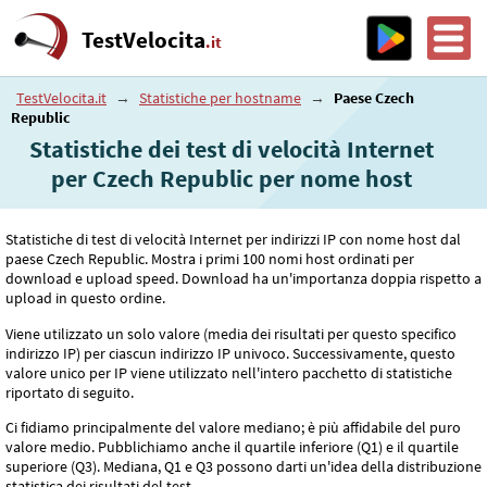
TestVelocita
.it
TestVelocita.it
→
Statistiche per hostname
→
Paese Czech
Republic
Statistiche dei test di velocità Internet
per Czech Republic per nome host
Statistiche di test di velocità Internet per indirizzi IP con nome host dal
paese Czech Republic. Mostra i primi 100 nomi host ordinati per
download e upload speed. Download ha un'importanza doppia rispetto a
upload in questo ordine.
Viene utilizzato un solo valore (media dei risultati per questo specifico
indirizzo IP) per ciascun indirizzo IP univoco. Successivamente, questo
valore unico per IP viene utilizzato nell'intero pacchetto di statistiche
riportato di seguito.
Ci fidiamo principalmente del valore mediano; è più affidabile del puro
valore medio. Pubblichiamo anche il quartile inferiore (Q1) e il quartile
superiore (Q3). Mediana, Q1 e Q3 possono darti un'idea della distribuzione
statistica dei risultati del test.