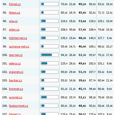
94.
hhnet.cz
70
22
49
85
63
19
,54
,85
,20
,03
,01
,43
95.
theos.cz
60
18
45
82
71
12
,16
,78
,40
,52
,72
,51
96.
wia.cz
124
18
53
118
120
10
,5
,82
,68
,0
,1
,00
97.
aitex.cz
108
30
57
106
74
15
,9
,66
,45
,4
,88
,35
98.
hdinternet.cz
135
23
48
140
127
5
,0
,64
,30
,9
,7
,48
99.
sumava-net.cz
93
14
46
106
98
10
,45
,71
,90
,1
,02
,27
100.
starnet.cz
94
26
51
93
70
17
,29
,49
,76
,57
,23
,00
101.
edera.cz
125
28
49
182
101
9
,4
,01
,83
,6
,1
,98
102.
giganet.cz
90
29
51
107
55
8
,50
,48
,78
,7
,42
,08
103.
backer.cz
53
14
39
87
60
21
,52
,00
,61
,74
,94
,34
104.
kmenet.cz
91
21
45
94
90
9
,23
,15
,73
,84
,55
,83
105.
avonet.cz
99
23
52
98
76
10
,62
,74
,11
,28
,09
,03
106.
fastportnet.cz
85
20
48
93
58
15
,91
,23
,46
,52
,06
,45
107.
hbnet.cz
125
25
50
175
107
9
,6
,61
,57
,4
,8
,63