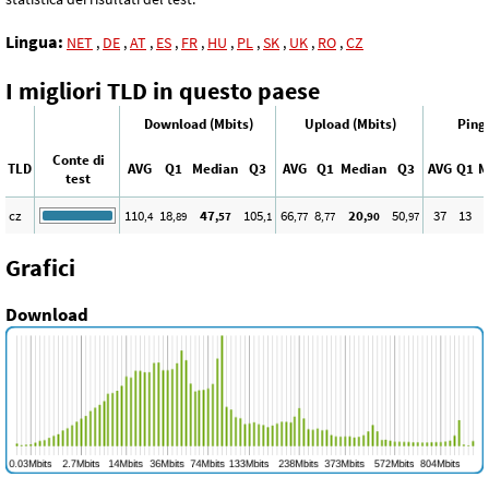
Lingua:
NET
,
DE
,
AT
,
ES
,
FR
,
HU
,
PL
,
SK
,
UK
,
RO
,
CZ
I migliori TLD in questo paese
Download (Mbits)
Upload (Mbits)
Ping
Conte di
TLD
AVG
Q1
Median
Q3
AVG
Q1
Median
Q3
AVG
Q1
M
test
cz
110
18
47
105
66
8
20
50
37
13
,4
,89
,57
,1
,77
,77
,90
,97
Grafici
Download