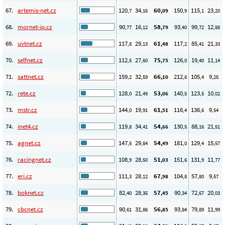
67.
artemis-net.cz
120
34
60
150
115
23
,7
,16
,09
,9
,1
,20
68.
mornet-ip.cz
90
16
58
93
99
12
,77
,12
,79
,40
,72
,88
69.
uvtnet.cz
117
29
61
117
85
21
,8
,13
,48
,2
,41
,33
70.
selfnet.cz
112
27
75
126
19
11
,5
,60
,75
,0
,40
,14
71.
sattnet.cz
159
32
66
212
105
9
,2
,59
,10
,8
,4
,25
72.
rete.cz
128
21
53
140
123
10
,0
,49
,06
,5
,5
,02
73.
mstr.cz
144
19
61
116
136
9
,0
,91
,51
,4
,6
,54
74.
inet4.cz
119
34
54
130
88
21
,8
,41
,66
,5
,16
,51
75.
agnet.cz
147
29
54
181
129
15
,5
,84
,49
,0
,4
,57
76.
racingnet.cz
108
28
51
151
131
11
,9
,50
,03
,6
,9
,77
77.
eri.cz
111
28
67
104
57
9
,3
,12
,98
,8
,80
,57
78.
boknet.cz
82
28
57
90
72
20
,40
,35
,45
,34
,67
,03
79.
cbcnet.cz
90
31
56
93
79
11
,61
,86
,85
,84
,89
,99