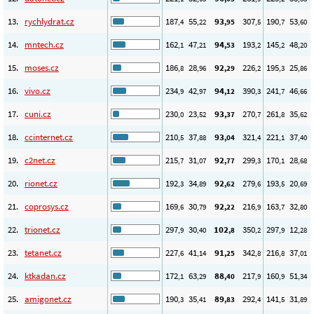
13.
rychlydrat.cz
187
55
93
307
190
53
,4
,22
,95
,5
,7
,60
14.
mntech.cz
162
47
94
193
145
48
,1
,21
,53
,2
,2
,20
15.
moses.cz
186
28
92
226
195
25
,8
,96
,29
,2
,3
,86
16.
vivo.cz
234
42
94
390
241
46
,9
,97
,12
,3
,7
,66
17.
cuni.cz
230
23
93
270
261
35
,0
,52
,37
,7
,8
,62
18.
ccinternet.cz
210
37
93
321
221
37
,5
,88
,04
,4
,1
,40
19.
c2net.cz
215
31
92
299
170
28
,7
,07
,77
,3
,1
,68
20.
rionet.cz
192
34
92
279
193
20
,3
,89
,62
,6
,5
,69
21.
coprosys.cz
169
30
92
216
163
32
,6
,79
,22
,9
,7
,80
22.
trionet.cz
297
30
102
350
297
12
,9
,40
,8
,2
,9
,28
23.
tetanet.cz
227
41
91
342
216
37
,6
,14
,25
,8
,8
,01
24.
ktkadan.cz
172
63
88
217
160
51
,1
,29
,40
,9
,9
,34
25.
amigonet.cz
190
35
89
292
141
31
,3
,41
,83
,4
,5
,89