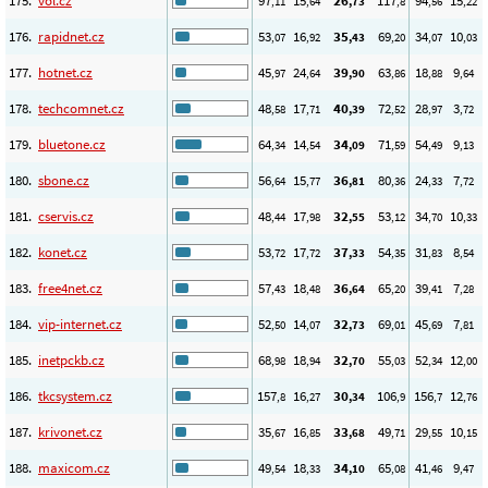
175.
vol.cz
97
15
26
117
94
15
,11
,64
,73
,8
,56
,22
176.
rapidnet.cz
53
16
35
69
34
10
,07
,92
,43
,20
,07
,03
177.
hotnet.cz
45
24
39
63
18
9
,97
,64
,90
,86
,88
,64
178.
techcomnet.cz
48
17
40
72
28
3
,58
,71
,39
,52
,97
,72
179.
bluetone.cz
64
14
34
71
54
9
,34
,54
,09
,59
,49
,13
180.
sbone.cz
56
15
36
80
24
7
,64
,77
,81
,36
,33
,72
181.
cservis.cz
48
17
32
53
34
10
,44
,98
,55
,12
,70
,33
182.
konet.cz
53
17
37
54
31
8
,72
,72
,33
,35
,83
,54
183.
free4net.cz
57
18
36
65
39
7
,43
,48
,64
,20
,41
,28
184.
vip-internet.cz
52
14
32
69
45
7
,50
,07
,73
,01
,69
,81
185.
inetpckb.cz
68
18
32
55
52
12
,98
,94
,70
,03
,34
,00
186.
tkcsystem.cz
157
16
30
106
156
12
,8
,27
,34
,9
,7
,76
187.
krivonet.cz
35
16
33
49
29
10
,67
,85
,68
,71
,55
,15
188.
maxicom.cz
49
18
34
65
41
9
,54
,33
,10
,08
,46
,47