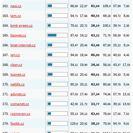
162.
nasi.cz
88
22
41
109
57
7
,59
,87
,04
,4
,99
,80
163.
lam.cz
54
17
40
69
44
8
,71
,66
,55
,28
,72
,86
164.
bmb-green.cz
79
20
38
100
39
2
,02
,72
,19
,5
,74
,35
165.
tlapnet.cz
87
19
43
71
56
6
,43
,12
,32
,79
,39
,90
166.
bnet-internet.cz
63
20
42
87
25
9
,47
,45
,48
,89
,22
,24
167.
ign.cz
94
18
46
91
40
4
,00
,04
,00
,18
,53
,45
168.
cbsn.cz
54
19
34
56
43
17
,11
,90
,36
,03
,37
,03
169.
topnet.cz
60
20
40
88
34
5
,12
,42
,01
,23
,30
,38
170.
netlife.cz
80
20
42
80
59
5
,29
,21
,95
,88
,78
,04
171.
advnet.cz
67
17
37
74
57
13
,03
,40
,34
,86
,79
,32
172.
comanet.cz
42
21
33
44
39
13
,90
,72
,77
,86
,16
,92
173.
roznovan.cz
55
24
42
76
17
7
,13
,12
,43
,84
,05
,52
174.
fpobk.cz
129
20
38
70
94
9
,8
,92
,25
,50
,70
,81