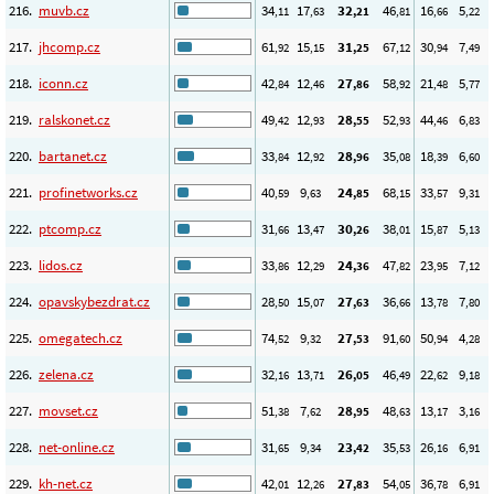
216.
muvb.cz
34
17
32
46
16
5
,11
,63
,21
,81
,66
,22
217.
jhcomp.cz
61
15
31
67
30
7
,92
,15
,25
,12
,94
,49
218.
iconn.cz
42
12
27
58
21
5
,84
,46
,86
,92
,48
,77
219.
ralskonet.cz
49
12
28
52
44
6
,42
,93
,55
,93
,46
,83
220.
bartanet.cz
33
12
28
35
18
6
,84
,92
,96
,08
,39
,60
221.
profinetworks.cz
40
9
24
68
33
9
,59
,63
,85
,15
,57
,31
222.
ptcomp.cz
31
13
30
38
15
5
,66
,47
,26
,01
,87
,13
223.
lidos.cz
33
12
24
47
23
7
,86
,29
,36
,82
,95
,12
224.
opavskybezdrat.cz
28
15
27
36
13
7
,50
,07
,63
,66
,78
,80
225.
omegatech.cz
74
9
27
91
50
4
,52
,32
,53
,60
,94
,28
226.
zelena.cz
32
13
26
46
22
9
,16
,71
,05
,49
,62
,18
227.
movset.cz
51
7
28
48
13
3
,38
,62
,95
,63
,17
,16
228.
net-online.cz
31
9
23
35
26
6
,65
,34
,42
,53
,16
,91
229.
kh-net.cz
42
12
27
54
36
6
,01
,26
,83
,05
,78
,91