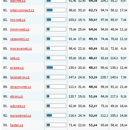
80.
warnet.cz
91
32
64
104
55
9
,46
,90
,58
,2
,27
,97
81.
interconnect.cz
96
33
62
94
58
17
,82
,10
,73
,74
,12
,04
82.
mx-net.cz
103
19
50
97
85
7
,8
,71
,97
,95
,07
,08
83.
jimmynet.cz
75
25
64
94
48
11
,86
,04
,06
,50
,04
,18
84.
vespojeni.cz
61
17
49
74
70
11
,34
,32
,70
,46
,53
,19
85.
moravanet.cz
96
22
60
91
72
4
,42
,31
,89
,02
,55
,19
86.
spk.cz
93
18
48
92
114
9
,80
,30
,47
,63
,0
,87
87.
grape.cz
135
20
48
95
136
12
,9
,32
,57
,42
,3
,49
88.
lajsinet-ip.cz
147
24
53
228
140
7
,6
,91
,29
,7
,6
,89
89.
straznynet.cz
111
31
48
99
91
21
,4
,41
,56
,19
,22
,40
90.
etron.cz
120
19
51
84
117
9
,7
,01
,09
,05
,0
,28
91.
adcnet.cz
62
33
52
75
49
16
,99
,56
,37
,31
,29
,54
92.
eurosignal.cz
116
24
52
112
105
14
,9
,74
,05
,2
,3
,85
93.
faster.cz
71
22
51
93
58
18
,40
,03
,64
,69
,42
,54