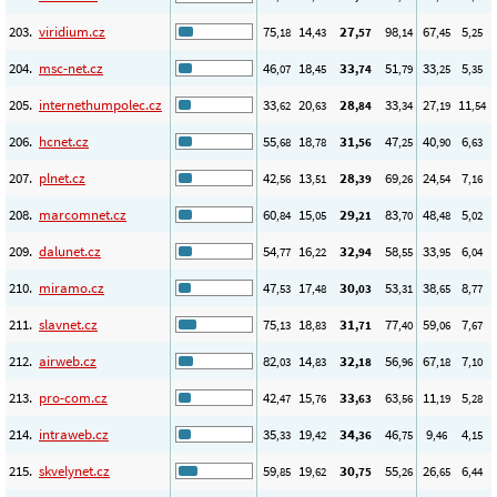
203.
viridium.cz
75
14
27
98
67
5
,18
,43
,57
,14
,45
,25
204.
msc-net.cz
46
18
33
51
33
5
,07
,45
,74
,79
,25
,35
205.
internethumpolec.cz
33
20
28
33
27
11
,62
,63
,84
,34
,19
,54
206.
hcnet.cz
55
18
31
47
40
6
,68
,78
,56
,25
,90
,63
207.
plnet.cz
42
13
28
69
24
7
,56
,51
,39
,26
,54
,16
208.
marcomnet.cz
60
15
29
83
48
5
,84
,05
,21
,70
,48
,02
209.
dalunet.cz
54
16
32
58
33
6
,77
,22
,94
,55
,95
,04
210.
miramo.cz
47
17
30
53
38
8
,53
,48
,03
,31
,65
,77
211.
slavnet.cz
75
18
31
77
59
7
,13
,83
,71
,40
,06
,67
212.
airweb.cz
82
14
32
56
67
7
,03
,83
,18
,96
,18
,10
213.
pro-com.cz
42
15
33
63
11
5
,47
,76
,63
,56
,19
,28
214.
intraweb.cz
35
19
34
46
9
4
,33
,42
,36
,75
,46
,15
215.
skvelynet.cz
59
19
30
55
26
6
,85
,62
,75
,26
,65
,44