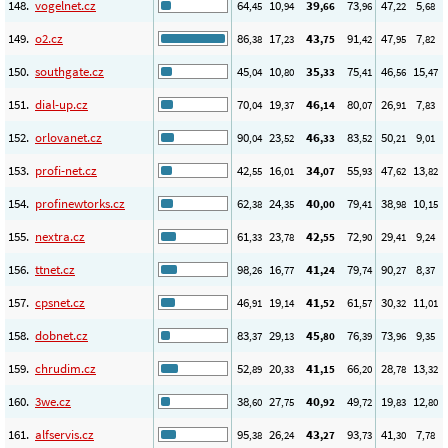
148.
vogelnet.cz
64
10
39
73
47
5
,45
,94
,66
,96
,22
,68
149.
o2.cz
86
17
43
91
47
7
,38
,23
,75
,42
,95
,82
150.
southgate.cz
45
10
35
75
46
15
,04
,80
,33
,41
,56
,47
151.
dial-up.cz
70
19
46
80
26
7
,04
,37
,14
,07
,91
,83
152.
orlovanet.cz
90
23
46
83
50
9
,04
,52
,33
,52
,21
,01
153.
profi-net.cz
42
16
34
55
47
13
,55
,01
,07
,93
,62
,82
154.
profinewtorks.cz
62
24
40
79
38
10
,38
,35
,00
,41
,98
,15
155.
nextra.cz
61
23
42
72
29
9
,33
,78
,55
,90
,41
,24
156.
ttnet.cz
98
16
41
79
90
8
,26
,77
,24
,74
,27
,37
157.
cpsnet.cz
46
19
41
61
30
11
,91
,14
,52
,57
,32
,01
158.
dobnet.cz
83
29
45
76
73
9
,37
,13
,80
,39
,96
,35
159.
chrudim.cz
52
20
41
66
28
13
,89
,33
,15
,20
,78
,32
160.
3we.cz
38
27
40
49
19
12
,60
,75
,92
,72
,83
,80
161.
alfservis.cz
95
26
43
93
41
7
,38
,24
,27
,73
,30
,78