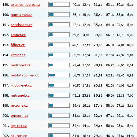
189.
artemis-liberec.cz
40
12
31
63
30
9
,33
,41
,19
,81
,24
,31
190.
numerinet.cz
86
19
36
87
33
6
,74
,90
,56
,66
,82
,91
191.
czechdata.cz
42
12
35
64
24
5
,17
,89
,64
,08
,53
,97
192.
4mnet.cz
39
4
39
56
15
5
,20
,83
,00
,07
,76
,28
193.
fdlnet.cz
40
17
29
46
34
10
,15
,13
,09
,30
,01
,36
194.
ketnet.cz
69
17
31
87
42
9
,28
,34
,35
,86
,92
,62
195.
metronet.cz
72
17
30
86
68
8
,44
,00
,17
,42
,00
,14
196.
netdatacomm.cz
58
17
31
62
42
8
,74
,29
,93
,61
,40
,88
197.
rudolf-net.cz
70
17
35
81
45
6
,50
,81
,19
,08
,01
,14
198.
mitranet.cz
43
23
30
49
32
7
,13
,83
,85
,20
,39
,00
199.
m-zone.cz
59
16
37
58
27
3
,45
,22
,47
,06
,29
,68
200.
omcom.cz
51
12
32
67
29
9
,69
,72
,05
,71
,30
,30
201.
ibg-net.cz
54
14
34
50
25
5
,42
,85
,15
,15
,60
,41
202.
sauron.cz
51
16
29
46
47
14
,88
,44
,06
,06
,67
,40