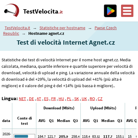
TestVelocita
.it
TestVelocita.it
→
Statistiche per hostname
→
Paese Czech
Republic
→
Hostname agnet.cz
Test di velocità Internet Agnet.cz
Statistiche dei test di velocità Internet per il nome host agnet.cz. Media
calcolata, mediana, quartile inferiore e quartile superiore per velocità di
download, velocità di upload e ping. La variazione annuale della velocità
di download è del +29%, la velocità di upload del +41% (più alta è
migliore) e il valore del ping è del +14% (più bassa è migliore)..
Lingua:
NET
,
DE
,
AT
,
ES
,
FR
,
HU
,
PL
,
SK
,
UK
,
RO
,
CZ
Download (Mbits)
Upload (Mbits)
P
Conte di
data
AVG
Q1
Median
Q3
AVG
Q1
Median
Q3
AVG
Q
test
2026-
184
121
205
258
118
83
117
153
15
6
,7
,7
,9
,4
,4
,32
,7
,1