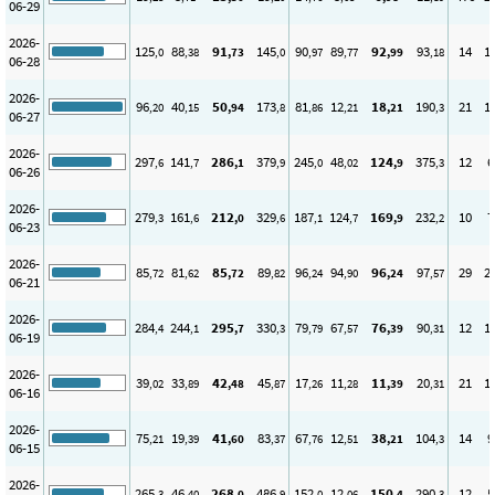
06-29
2026-
125
88
91
145
90
89
92
93
14
1
,0
,38
,73
,0
,97
,77
,99
,18
06-28
2026-
96
40
50
173
81
12
18
190
21
1
,20
,15
,94
,8
,86
,21
,21
,3
06-27
2026-
297
141
286
379
245
48
124
375
12
6
,6
,7
,1
,9
,0
,02
,9
,3
06-26
2026-
279
161
212
329
187
124
169
232
10
7
,3
,6
,0
,6
,1
,7
,9
,2
06-23
2026-
85
81
85
89
96
94
96
97
29
2
,72
,62
,72
,82
,24
,90
,24
,57
06-21
2026-
284
244
295
330
79
67
76
90
12
1
,4
,1
,7
,3
,79
,57
,39
,31
06-19
2026-
39
33
42
45
17
11
11
20
21
1
,02
,89
,48
,87
,26
,28
,39
,31
06-16
2026-
75
19
41
83
67
12
38
104
14
9
,21
,39
,60
,37
,76
,51
,21
,3
06-15
2026-
265
46
268
486
152
12
150
290
12
5
,3
,40
,0
,9
,0
,06
,4
,3