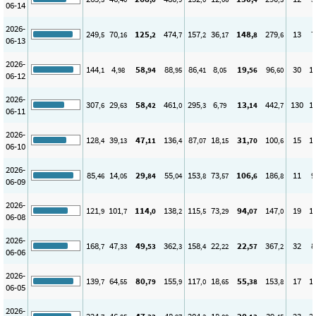
06-14
2026-
249
70
125
474
157
36
148
279
13
7
,5
,16
,2
,7
,2
,17
,8
,6
06-13
2026-
144
4
58
88
86
8
19
96
30
1
,1
,98
,94
,95
,41
,05
,56
,60
06-12
2026-
307
29
58
461
295
6
13
442
130
1
,6
,63
,42
,0
,3
,79
,14
,7
06-11
2026-
128
39
47
136
87
18
31
100
15
1
,4
,13
,11
,4
,07
,15
,70
,6
06-10
2026-
85
14
29
55
153
73
106
186
11
9
,46
,05
,84
,04
,8
,57
,6
,8
06-09
2026-
121
101
114
138
115
73
94
147
19
1
,9
,7
,0
,2
,5
,29
,07
,0
06-08
2026-
168
47
49
362
158
22
22
367
32
8
,7
,33
,53
,3
,4
,22
,57
,2
06-06
2026-
139
64
80
155
117
18
55
153
17
1
,7
,55
,79
,9
,0
,65
,38
,8
06-05
2026-