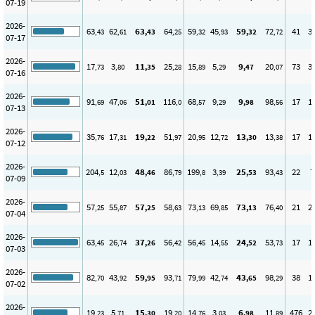
07-19
2026-
63
62
63
64
59
45
59
72
41
3
,43
,61
,43
,25
,32
,93
,32
,72
07-17
2026-
17
3
11
25
15
5
9
20
73
3
,73
,80
,35
,28
,89
,29
,47
,07
07-16
2026-
91
47
51
116
68
9
9
98
17
1
,69
,06
,01
,0
,57
,29
,98
,56
07-13
2026-
35
17
19
51
20
12
13
13
17
1
,76
,31
,22
,97
,95
,72
,30
,38
07-12
2026-
204
12
48
86
199
3
25
93
22
7
,5
,03
,46
,79
,8
,39
,53
,43
07-09
2026-
57
55
57
58
73
69
73
76
21
2
,25
,87
,25
,63
,13
,85
,13
,40
07-04
2026-
63
26
37
56
56
14
24
53
17
1
,45
,74
,26
,42
,45
,55
,52
,73
07-03
2026-
82
43
59
93
79
42
43
98
38
1
,70
,92
,95
,71
,99
,74
,65
,29
07-02
2026-
19
5
15
19
14
3
6
11
476
2
,23
,71
,30
,20
,76
,03
,98
,89