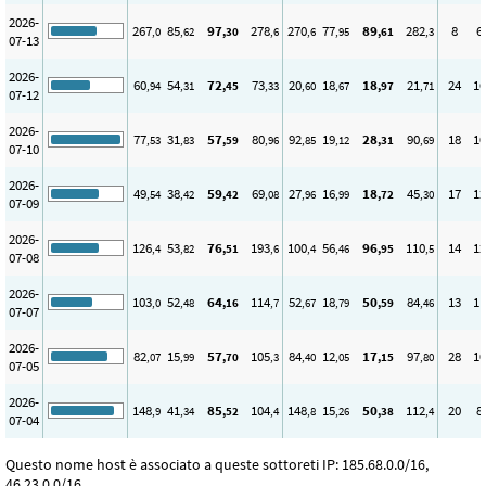
2026-
267
85
97
278
270
77
89
282
8
6
,0
,62
,30
,6
,6
,95
,61
,3
07-13
2026-
60
54
72
73
20
18
18
21
24
16
,94
,31
,45
,33
,60
,67
,97
,71
07-12
2026-
77
31
57
80
92
19
28
90
18
10
,53
,83
,59
,96
,85
,12
,31
,69
07-10
2026-
49
38
59
69
27
16
18
45
17
12
,54
,42
,42
,08
,96
,99
,72
,30
07-09
2026-
126
53
76
193
100
56
96
110
14
12
,4
,82
,51
,6
,4
,46
,95
,5
07-08
2026-
103
52
64
114
52
18
50
84
13
11
,0
,48
,16
,7
,67
,79
,59
,46
07-07
2026-
82
15
57
105
84
12
17
97
28
10
,07
,99
,70
,3
,40
,05
,15
,80
07-05
2026-
148
41
85
104
148
15
50
112
20
8
,9
,34
,52
,4
,8
,26
,38
,4
07-04
Questo nome host è associato a queste sottoreti IP: 185.68.0.0/16,
46.23.0.0/16