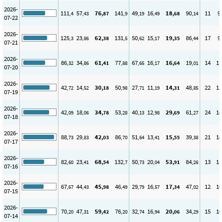
2026-
111
57
76
141
49
16
18
90
11
9
,4
,43
,87
,9
,19
,49
,68
,14
07-22
2026-
125
23
62
131
50
15
19
86
17
9
,3
,86
,38
,5
,62
,17
,35
,44
07-21
2026-
86
34
61
77
67
16
16
19
14
11
,32
,86
,41
,88
,65
,17
,64
,01
07-20
2026-
42
14
30
50
27
11
14
48
22
15
,72
,52
,18
,98
,71
,19
,31
,85
07-19
2026-
42
18
34
53
40
12
29
61
24
14
,09
,06
,78
,28
,13
,98
,69
,27
07-18
2026-
88
29
42
86
51
13
15
39
21
14
,73
,83
,03
,70
,64
,41
,55
,38
07-17
2026-
82
23
68
132
50
20
53
84
13
11
,60
,41
,54
,7
,73
,04
,91
,26
07-16
2026-
67
44
45
46
29
16
17
47
12
10
,67
,43
,98
,49
,79
,57
,34
,02
07-15
2026-
70
47
59
76
32
16
20
34
15
10
,20
,31
,42
,20
,74
,94
,06
,29
07-14