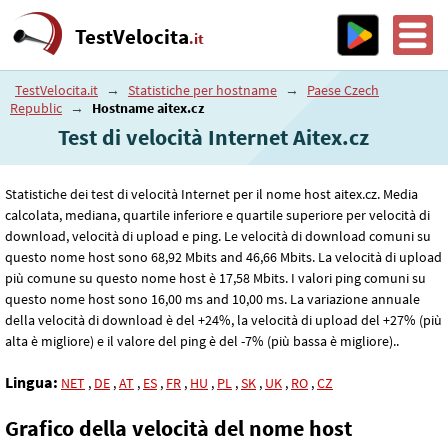
TestVelocita
.it
TestVelocita.it
→
Statistiche per hostname
→
Paese Czech
Republic
→
Hostname aitex.cz
Test di velocità Internet Aitex.cz
Statistiche dei test di velocità Internet per il nome host aitex.cz. Media
calcolata, mediana, quartile inferiore e quartile superiore per velocità di
download, velocità di upload e ping. Le velocità di download comuni su
questo nome host sono 68
,92
Mbits and 46
,66
Mbits. La velocità di upload
più comune su questo nome host è 17
,58
Mbits. I valori ping comuni su
questo nome host sono 16
,00
ms and 10
,00
ms. La variazione annuale
della velocità di download è del +24%, la velocità di upload del +27% (più
alta è migliore) e il valore del ping è del -7% (più bassa è migliore)..
Lingua:
NET
,
DE
,
AT
,
ES
,
FR
,
HU
,
PL
,
SK
,
UK
,
RO
,
CZ
Grafico della velocità del nome host