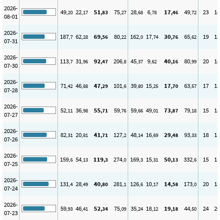
2026-
49
22
51
75
28
6
17
49
23
14
,20
,17
,83
,27
,68
,78
,46
,72
08-01
2026-
187
62
69
80
162
17
30
65
19
12
,7
,28
,56
,22
,0
,74
,76
,62
07-31
2026-
113
31
92
206
45
9
40
80
20
14
,7
,96
,47
,8
,37
,62
,16
,99
07-30
2026-
71
46
47
101
39
15
17
63
17
13
,42
,88
,29
,6
,80
,25
,70
,57
07-28
2026-
52
36
55
59
59
49
73
79
15
13
,11
,98
,71
,76
,66
,01
,87
,18
07-27
2026-
82
20
41
127
48
16
29
93
18
11
,31
,81
,71
,2
,14
,69
,48
,33
07-26
2026-
159
54
119
274
169
15
50
332
15
11
,6
,13
,3
,0
,3
,31
,13
,6
07-25
2026-
131
28
40
281
126
10
14
173
20
13
,4
,49
,80
,1
,6
,17
,58
,0
07-24
2026-
59
46
52
75
35
18
19
44
24
20
,93
,41
,34
,09
,24
,12
,18
,50
07-23