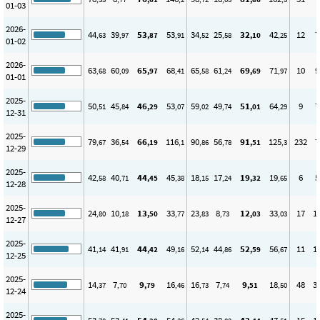
01-03
2026-
44
39
53
53
34
25
32
42
12
7
,63
,97
,87
,91
,52
,58
,10
,25
01-02
2026-
63
60
65
68
65
61
69
71
10
9
,68
,09
,97
,41
,58
,24
,69
,97
01-01
2025-
50
45
46
53
59
49
51
64
9
7
,51
,84
,29
,07
,02
,74
,01
,29
12-31
2025-
79
36
66
116
90
56
91
125
232
7
,67
,54
,19
,1
,86
,78
,51
,3
12-29
2025-
42
40
44
45
18
17
19
19
6
5
,58
,71
,45
,38
,15
,24
,32
,65
12-28
2025-
24
10
13
33
23
8
12
33
17
1
,80
,18
,50
,77
,83
,73
,03
,03
12-27
2025-
41
41
44
49
52
44
52
56
11
1
,14
,91
,42
,16
,14
,86
,59
,67
12-25
2025-
14
7
9
16
16
7
9
18
48
3
,37
,70
,79
,46
,73
,74
,51
,50
12-24
2025-