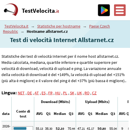
TestVelocita
.it
TestVelocita.it
→
Statistiche per hostname
→
Paese Czech
Republic
→
Hostname allstarnet.cz
Test di velocità Internet Allstarnet.cz
Statistiche dei test di velocità Internet per il nome host allstarnet.cz.
Media calcolata, mediana, quartile inferiore e quartile superiore per
velocità di download, velocità di upload e ping. La variazione annuale
della velocità di download è del +149%, la velocità di upload del +151%
(più alta è migliore) e il valore del ping è del +37% (più bassa è migliore)..
Lingua:
NET
,
DE
,
AT
,
ES
,
FR
,
HU
,
PL
,
SK
,
UK
,
RO
,
CZ
Download (Mbits)
Upload (Mbits)
P
Conte di
data
AVG
Q1
Median
Q3
AVG
Q1
Median
Q3
AVG
Q
test
2026-
55
38
52
70
47
41
50
55
9
8
,13
,30
,10
,44
,21
,17
,80
,04