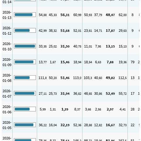
01-14
2026-
54
45
56
60
50
37
48
62
8
8
,88
,33
,31
,99
,93
,79
,47
,00
01-13
2026-
42
38
51
52
23
14
17
29
9
6
,99
,32
,68
,01
,61
,71
,87
,63
01-12
2026-
33
25
31
40
11
7
13
15
9
6
,35
,02
,50
,75
,01
,95
,15
,13
01-10
2026-
13
1
15
18
18
6
7
19
79
2
,77
,67
,46
,94
,54
,63
,88
,36
01-09
2026-
111
50
51
113
103
40
49
112
13
1
,8
,20
,46
,0
,3
,60
,82
,5
01-08
2026-
27
25
31
36
48
30
52
55
17
1
,11
,73
,94
,82
,65
,86
,49
,72
01-07
2026-
5
1
1
8
3
2
2
4
28
2
,99
,31
,39
,37
,66
,56
,97
,41
01-06
2026-
36
16
32
52
28
12
16
32
22
9
,22
,04
,19
,36
,88
,82
,67
,73
01-05
2026-
78
8
76
146
98
18
81
162
51
7
,35
,77
,61
,2
,72
,05
,86
,5