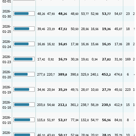
02-01
2026-
48
47
48
48
53
52
53
54
23
2
,26
,93
,26
,60
,77
,98
,77
,57
01-30
2026-
39
23
47
50
28
16
19
45
18
9
,45
,19
,52
,50
,56
,56
,36
,87
01-25
2026-
16
16
16
17
16
15
16
17
28
2
,85
,32
,85
,38
,35
,66
,35
,05
01-24
2026-
17
0
16
30
19
0
27
31
169
2
,42
,92
,79
,26
,61
,34
,82
,00
01-23
2026-
277
220
389
390
325
240
452
474
6
4
,8
,7
,8
,8
,9
,1
,2
,8
01-20
2026-
34
20
35
49
28
10
27
45
223
1
,95
,54
,29
,71
,07
,83
,79
,02
01-19
2026-
203
54
212
361
238
56
230
412
15
1
,8
,68
,1
,2
,7
,29
,5
,9
01-18
2026-
115
51
53
77
132
54
56
84
8
4
,8
,97
,37
,34
,8
,77
,56
,01
01-15
2026-
46
43
50
52
28
20
28
35
10
8
,10
,63
,17
,64
,06
,52
,25
,79