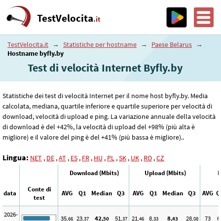
TestVelocita
.it
TestVelocita.it
→
Statistiche per hostname
→
Paese Belarus
→
Hostname byfly.by
Test di velocità Internet Byfly.by
Statistiche dei test di velocità Internet per il nome host byfly.by. Media
calcolata, mediana, quartile inferiore e quartile superiore per velocità di
download, velocità di upload e ping. La variazione annuale della velocità
di download è del +42%, la velocità di upload del +98% (più alta è
migliore) e il valore del ping è del +41% (più bassa è migliore)..
Lingua:
NET
,
DE
,
AT
,
ES
,
FR
,
HU
,
PL
,
SK
,
UK
,
RO
,
CZ
Download (Mbits)
Upload (Mbits)
P
Conte di
data
AVG
Q1
Median
Q3
AVG
Q1
Median
Q3
AVG
Q
test
2026-
35
23
42
51
21
8
8
28
73
6
,66
,37
,50
,37
,46
,33
,43
,08