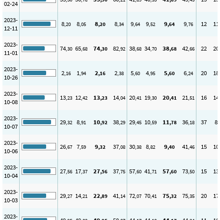
02-24
2023-
8
8
8
8
9
9
9
9
12
11
,20
,05
,20
,34
,64
,52
,64
,76
12-11
2023-
74
65
74
82
38
34
38
42
22
20
,30
,68
,30
,92
,68
,70
,68
,66
11-01
2023-
2
1
2
2
5
4
5
6
20
18
,16
,94
,16
,38
,60
,95
,60
,24
10-26
2023-
13
12
13
14
20
19
20
21
16
14
,23
,42
,23
,04
,41
,30
,41
,51
10-08
2023-
29
8
10
38
29
10
11
36
37
8
,32
,91
,92
,29
,45
,59
,78
,18
10-07
2023-
26
7
9
37
30
8
9
41
15
10
,67
,59
,32
,08
,38
,82
,40
,46
10-06
2023-
27
17
27
37
57
41
57
73
15
13
,56
,37
,56
,75
,60
,71
,60
,50
10-04
2023-
29
14
22
41
72
70
75
75
20
17
,27
,21
,89
,14
,07
,41
,32
,35
10-03
2023-