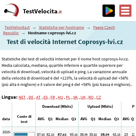
TestVelocita
.it
TestVelocita.it
→
Statistiche per hostname
→
Paese Czech
Republic
→
Hostname coprosys-lvi.cz
Test di velocità Internet Coprosys-lvi.cz
Statistiche dei test di velocità Internet per il nome host coprosys-lvi.cz.
Media calcolata, mediana, quartile inferiore e quartile superiore per
velocità di download, velocità di upload e ping. La variazione annuale
della velocità di download è del +123%, la velocità di upload del +58%
(più alta è migliore) e il valore del ping è del +58% (più bassa è migliore)..
Lingua:
NET
,
DE
,
AT
,
ES
,
FR
,
HU
,
PL
,
SK
,
UK
,
RO
,
CZ
Download (Mbits)
Upload (Mbits)
Pi
Conte di
data
AVG
Q1
Median
Q3
AVG
Q1
Median
Q3
AVG
Q1
test
2025-
87
82
87
93
38
35
38
42
23
22
,63
,10
,63
,16
,99
,82
,99
,15