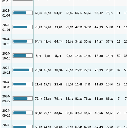
01-15
2025-
64
60
64
68
66
56
66
75
11
11
,49
,13
,49
,85
,12
,52
,12
,72
01-07
2025-
73
67
73
79
42
32
42
53
11
11
,83
,68
,83
,97
,95
,39
,95
,51
01-01
2024-
64
41
64
88
34
30
34
37
22
21
,74
,40
,74
,08
,27
,81
,27
,73
10-19
2024-
8
7
8
9
14
14
14
14
50
33
,71
,84
,71
,57
,38
,05
,38
,71
10-15
2024-
20
15
20
25
25
22
25
29
87
55
,34
,58
,34
,10
,99
,12
,99
,85
10-13
2024-
21
17
21
25
11
7
11
15
12
11
,48
,71
,48
,24
,65
,37
,65
,94
10-06
2024-
79
75
79
83
81
76
81
86
7
7
,77
,84
,77
,71
,28
,27
,28
,28
09-27
2024-
88
79
88
98
49
44
49
54
20
18
,62
,17
,62
,06
,56
,58
,56
,53
09-16
2024-
58
44
58
73
67
62
67
72
26
19
,86
,33
,86
,39
,45
,83
,45
,08