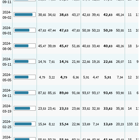
09-11
2024-
38
34
38
43
42
39
42
46
11
11
,65
,02
,65
,27
,83
,41
,83
,24
09-02
2024-
47
47
47
47
50
50
50
50
11
10
,63
,44
,63
,83
,39
,23
,39
,55
09-01
2024-
45
39
45
51
40
33
40
48
18
14
,47
,09
,47
,85
,83
,40
,83
,26
08-06
2024-
14
7
14
21
22
19
22
26
11
9
,76
,61
,76
,90
,66
,25
,66
,07
05-11
2024-
4
3
4
6
5
4
5
7
12
10
,79
,22
,79
,36
,91
,47
,91
,34
05-05
2024-
87
85
89
91
93
93
93
93
11
6
,82
,15
,00
,08
,57
,17
,45
,90
04-11
2024-
23
23
23
23
33
32
33
35
14
11
,53
,41
,53
,66
,82
,30
,82
,35
03-19
2024-
15
8
15
22
13
7
13
20
133
12
,54
,12
,54
,96
,69
,14
,69
,23
02-25
2024-
55
50
55
60
41
40
41
43
15
13
,50
,78
,50
,21
,89
,35
,89
,43